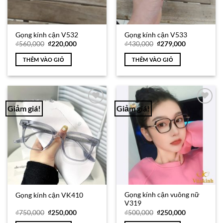
Gọng kính cận V532
Gọng kính cận V533
Giá
Giá
Giá
Giá
₫
560,000
₫
220,000
₫
430,000
₫
279,000
gốc
hiện
gốc
hiện
là:
tại
là:
tại
THÊM VÀO GIỎ
THÊM VÀO GIỎ
₫560,000.
là:
₫430,000.
là:
₫220,000.
₫279,000.
Giảm giá!
Giảm giá!
Add to
Add to
Wishlist
Wishlist
Gọng kính cận vuông nữ
Gọng kính cận VK410
V319
Giá
Giá
Giá
Giá
₫
750,000
₫
250,000
₫
500,000
₫
250,000
gốc
hiện
gốc
hiện