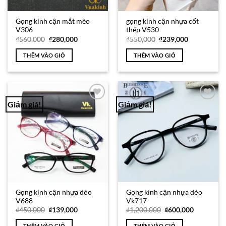
Gọng kính cận mắt mèo
gọng kính cận nhựa cốt
V306
thép V530
Giá
Giá
Giá
Giá
₫
560,000
₫
280,000
₫
550,000
₫
239,000
gốc
hiện
gốc
hiện
là:
tại
là:
tại
THÊM VÀO GIỎ
THÊM VÀO GIỎ
₫560,000.
là:
₫550,000.
là:
₫280,000.
₫239,000.
Giảm giá!
Giảm giá!
Add to
Add to
Wishlist
Wishlist
Gọng kính cận nhựa dẻo
Gọng kính cận nhựa dẻo
V688
Vk717
Giá
Giá
Giá
Giá
₫
450,000
₫
139,000
₫
1,200,000
₫
600,000
gốc
hiện
gốc
hiện
là:
tại
là:
tại
THÊM VÀO GIỎ
THÊM VÀO GIỎ