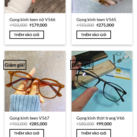
Gọng kính teen nữ V566
Gọng kính teen V565
Giá
Giá
Giá
Giá
₫
450,000
₫
179,000
₫
450,000
₫
275,000
gốc
hiện
gốc
hiện
là:
tại
là:
tại
THÊM VÀO GIỎ
THÊM VÀO GIỎ
₫450,000.
là:
₫450,000.
là:
₫179,000.
₫275,000.
Giảm giá!
Giảm giá!
Add to
Add to
Wishlist
Wishlist
Gọng kính teen V567
Gọng kính thời trang V66
Giá
Giá
Giá
Giá
₫
450,000
₫
285,000
₫
180,000
₫
99,000
gốc
hiện
gốc
hiện
là:
tại
là:
tại
THÊM VÀO GIỎ
THÊM VÀO GIỎ
₫450,000.
là:
₫180,000.
là: