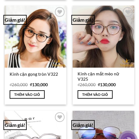
Giảm giá!
Giảm giá!
Add to
Add to
Wishlist
Wishlist
Kính cận mắt mèo nữ
Kính cận gọng tròn V322
V325
Giá
Giá
Giá
Giá
₫
260,000
₫
130,000
₫
260,000
₫
130,000
gốc
hiện
gốc
hiện
là:
tại
là:
tại
THÊM VÀO GIỎ
THÊM VÀO GIỎ
₫260,000.
là:
₫260,000.
là:
₫130,000.
₫130,000.
Giảm giá!
Giảm giá!
Add to
Add to
Wishlist
Wishlist