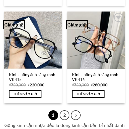
₫189,000.
₫165,000.
Giảm giá!
Giảm giá!
Add to
Add to
Wishlist
Wishlist
Kính chống ánh sáng xanh
Kính chống ánh sáng xanh
VK415
VK416
Giá
Giá
Giá
Giá
₫
750,000
₫
220,000
₫
750,000
₫
280,000
gốc
hiện
gốc
hiện
là:
tại
là:
tại
THÊM VÀO GIỎ
THÊM VÀO GIỎ
₫750,000.
là:
₫750,000.
là:
₫220,000.
₫280,000.
1
2
Gọng kính cận nhựa dẻo là dòng kính cận bền bỉ nhất dành