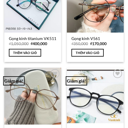
Gọng kính titanium VK511
Gọng kính V561
Giá
Giá
Giá
Giá
₫
1,050,000
₫
400,000
₫
350,000
₫
170,000
gốc
hiện
gốc
hiện
là:
tại
là:
tại
THÊM VÀO GIỎ
THÊM VÀO GIỎ
₫1,050,000.
là:
₫350,000.
là:
₫400,000.
₫170,000.
Giảm giá!
Giảm giá!
Add to
Add to
Wishlist
Wishlist