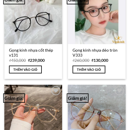
Add to
Add to
Wishlist
Wishlist
Gọng kính nhựa cốt thép
Gọng kính nhựa dẻo tròn
v131
V333
Giá
Giá
Giá
Giá
₫
450,000
₫
239,000
₫
260,000
₫
130,000
gốc
hiện
gốc
hiện
là:
tại
là:
tại
THÊM VÀO GIỎ
THÊM VÀO GIỎ
₫450,000.
là:
₫260,000.
là:
₫239,000.
₫130,000.
Giảm giá!
Giảm giá!
Add to
Add to
Wishlist
Wishlist