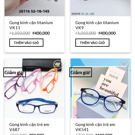
Gọng kính cận titanium
Gọng kính cận titanium
VK11
VK9
Giá
Giá
Giá
Giá
₫
1,050,000
₫
400,000
₫
1,050,000
₫
400,000
gốc
hiện
gốc
hiện
là:
tại
là:
tại
THÊM VÀO GIỎ
THÊM VÀO GIỎ
₫1,050,000.
là:
₫1,050,000.
là:
₫400,000.
₫400,000.
Giảm giá!
Giảm giá!
Add to
Add to
Wishlist
Wishlist
Gọng kính cận trẻ em
Gọng kính cận trẻ em
V687
VK541
Giá
Giá
Giá
Giá