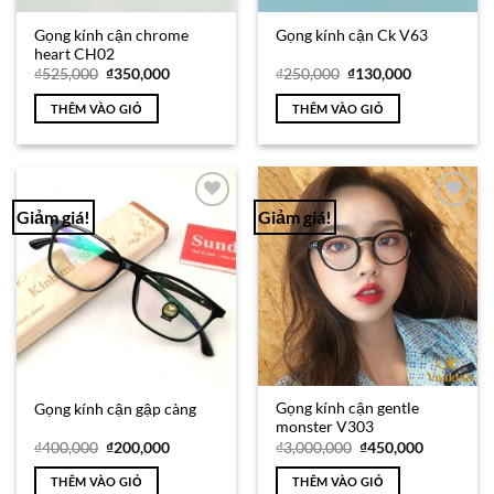
Gọng kính cận chrome
Gọng kính cận Ck V63
heart CH02
Giá
Giá
Giá
Giá
₫
525,000
₫
350,000
₫
250,000
₫
130,000
gốc
hiện
gốc
hiện
là:
tại
là:
tại
THÊM VÀO GIỎ
THÊM VÀO GIỎ
₫525,000.
là:
₫250,000.
là:
₫350,000.
₫130,000.
Giảm giá!
Giảm giá!
Add to
Add to
Wishlist
Wishlist
Gọng kính cận gentle
Gọng kính cận gập càng
monster V303
Giá
Giá
Giá
Giá
₫
400,000
₫
200,000
₫
3,000,000
₫
450,000
gốc
hiện
gốc
hiện
là:
tại
là:
tại
THÊM VÀO GIỎ
THÊM VÀO GIỎ
₫400,000.
là:
₫3,000,000.
là: