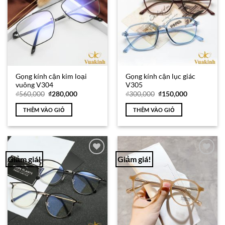
Gọng kính cận kim loại
Gọng kính cận lục giác
vuông V304
V305
Giá
Giá
Giá
Giá
₫
560,000
₫
280,000
₫
300,000
₫
150,000
gốc
hiện
gốc
hiện
là:
tại
là:
tại
THÊM VÀO GIỎ
THÊM VÀO GIỎ
₫560,000.
là:
₫300,000.
là:
₫280,000.
₫150,000.
Giảm giá!
Giảm giá!
Add to
Add to
Wishlist
Wishlist