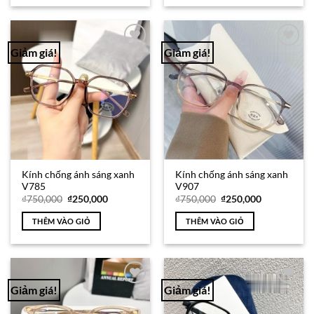
Giảm giá!
Giảm giá!
Add to
Add to
Wishlist
Wishlist
Kính chống ánh sáng xanh
Kính chống ánh sáng xanh
V785
V907
Giá
Giá
Giá
Giá
₫
750,000
₫
250,000
₫
750,000
₫
250,000
gốc
hiện
gốc
hiện
là:
tại
là:
tại
THÊM VÀO GIỎ
THÊM VÀO GIỎ
₫750,000.
là:
₫750,000.
là:
₫250,000.
₫250,000.
Giảm giá!
Giảm giá!
Add to
Add to
Wishlist
Wishlist