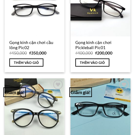
Gọng kính cận chơi cầu
Gọng kính cận chơi
lông Pic02
Pickleball Pic01
Giá
Giá
Giá
Giá
₫
450,000
₫
350,000
₫
400,000
₫
200,000
gốc
hiện
gốc
hiện
là:
tại
là:
tại
THÊM VÀO GIỎ
THÊM VÀO GIỎ
₫450,000.
là:
₫400,000.
là:
₫350,000.
₫200,000.
Giảm giá!
Giảm giá!
Add to
Add to
Wishlist
Wishlist