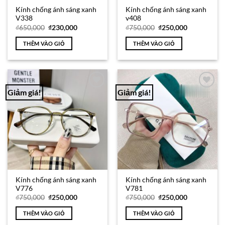
Kính chống ánh sáng xanh
Kính chống ánh sáng xanh
V338
v408
Giá
Giá
Giá
Giá
₫
650,000
₫
230,000
₫
750,000
₫
250,000
gốc
hiện
gốc
hiện
là:
tại
là:
tại
THÊM VÀO GIỎ
THÊM VÀO GIỎ
₫650,000.
là:
₫750,000.
là:
₫230,000.
₫250,000.
Giảm giá!
Giảm giá!
Add to
Add to
Wishlist
Wishlist
Kính chống ánh sáng xanh
Kính chống ánh sáng xanh
V776
V781
Giá
Giá
Giá
Giá
₫
750,000
₫
250,000
₫
750,000
₫
250,000
gốc
hiện
gốc
hiện
là:
tại
là:
tại
THÊM VÀO GIỎ
THÊM VÀO GIỎ
₫750,000.
là:
₫750,000.
là:
₫250,000.
₫250,000.