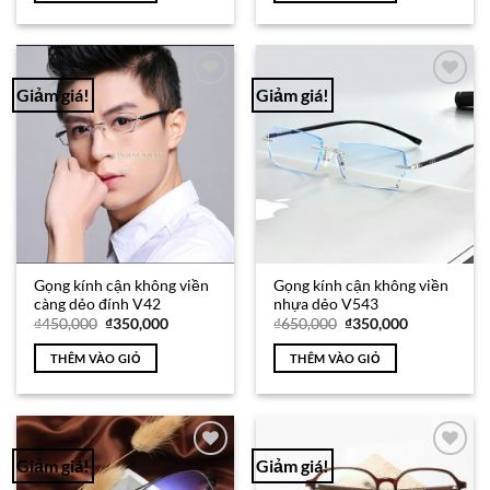
₫200,000.
₫450,000.
Giảm giá!
Giảm giá!
Add to
Add to
Wishlist
Wishlist
Gọng kính cận không viền
Gọng kính cận không viền
càng dẻo đính V42
nhựa dẻo V543
Giá
Giá
Giá
Giá
₫
450,000
₫
350,000
₫
650,000
₫
350,000
gốc
hiện
gốc
hiện
là:
tại
là:
tại
THÊM VÀO GIỎ
THÊM VÀO GIỎ
₫450,000.
là:
₫650,000.
là:
₫350,000.
₫350,000.
Giảm giá!
Giảm giá!
Add to
Add to
Wishlist
Wishlist