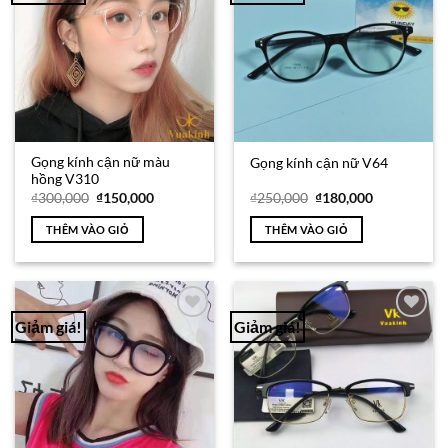
Wishlist
Wishlist
Gọng kính cận nữ màu
Gọng kính cận nữ V64
hồng V310
Giá
Giá
Giá
Giá
₫
300,000
₫
150,000
₫
250,000
₫
180,000
gốc
hiện
gốc
hiện
là:
tại
là:
tại
THÊM VÀO GIỎ
THÊM VÀO GIỎ
₫300,000.
là:
₫250,000.
là:
₫150,000.
₫180,000.
Giảm giá!
Giảm giá!
Add to
Add to
Wishlist
Wishlist