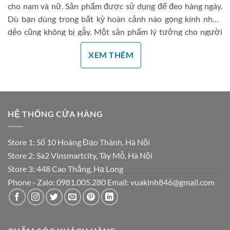
cho nam và nữ. Sản phẩm được sử dụng để đeo hàng ngày.
Dù bạn dùng trong bất kỳ hoàn cảnh nào gọng kính nhựa
dẻo cũng không bị gẫy. Một sản phẩm lý tưởng cho người
cận không mẫu nào hơn gọng kính cận nhựa dẻo.
XEM THÊM
HỆ THỐNG CỬA HÀNG
Store 1: Số 10 Hoàng Đạo Thành, Hà Nội
Store 2: Sa2 Vinsmartcity, Tây Mỗ, Hà Nội
Store 3: 448 Cao Thắng, Hạ Long
Phone - Zalo: 0981.005.280 Email: vuakinh846@gmail.com