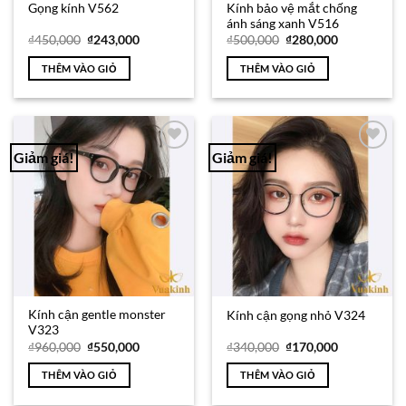
Kính bảo vệ mắt chống
Gọng kính V562
ánh sáng xanh V516
Giá
Giá
Giá
Giá
₫
450,000
₫
243,000
₫
500,000
₫
280,000
gốc
hiện
gốc
hiện
là:
tại
là:
tại
THÊM VÀO GIỎ
THÊM VÀO GIỎ
₫450,000.
là:
₫500,000.
là:
₫243,000.
₫280,000.
Giảm giá!
Giảm giá!
Add to
Add to
Wishlist
Wishlist
Kính cận gentle monster
Kính cận gọng nhỏ V324
V323
Giá
Giá
Giá
Giá
₫
960,000
₫
550,000
₫
340,000
₫
170,000
gốc
hiện
gốc
hiện
là:
tại
là:
tại
THÊM VÀO GIỎ
THÊM VÀO GIỎ
₫960,000.
là:
₫340,000.
là:
₫550,000.
₫170,000.