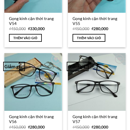
Gọng kính cận thời trang
Gọng kính cận thời trang
V54
V55
Giá
Giá
Giá
Giá
₫
450,000
₫
330,000
₫
450,000
₫
280,000
gốc
hiện
gốc
hiện
là:
tại
là:
tại
THÊM VÀO GIỎ
THÊM VÀO GIỎ
₫450,000.
là:
₫450,000.
là:
₫330,000.
₫280,000.
Giảm giá!
Giảm giá!
Add to
Add to
Wishlist
Wishlist
Gọng kính cận thời trang
Gọng kính cận thời trang
V56
V57
Giá
Giá
Giá
Giá
₫
450,000
₫
280,000
₫
450,000
₫
280,000