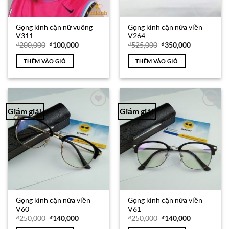
Gọng kính cận nữ vuông
Gọng kính cận nửa viền
V311
V264
Giá
Giá
Giá
Giá
₫
200,000
₫
100,000
₫
525,000
₫
350,000
gốc
hiện
gốc
hiện
là:
tại
là:
tại
THÊM VÀO GIỎ
THÊM VÀO GIỎ
₫200,000.
là:
₫525,000.
là:
₫100,000.
₫350,000.
Giảm giá!
Giảm giá!
Add to
Add to
Wishlist
Wishlist
Gọng kính cận nửa viền
Gọng kính cận nửa viền
V60
V61
Giá
Giá
Giá
Giá
₫
250,000
₫
140,000
₫
250,000
₫
140,000
gốc
hiện
gốc
hiện