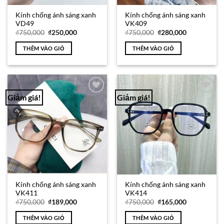
Kính chống ánh sáng xanh
Kính chống ánh sáng xanh
VD49
VK409
Giá
Giá
Giá
Giá
₫
750,000
₫
250,000
₫
750,000
₫
280,000
gốc
hiện
gốc
hiện
là:
tại
là:
tại
THÊM VÀO GIỎ
THÊM VÀO GIỎ
₫750,000.
là:
₫750,000.
là:
₫250,000.
₫280,000.
Giảm giá!
Giảm giá!
Add to
Add to
Wishlist
Wishlist
Kính chống ánh sáng xanh
Kính chống ánh sáng xanh
VK411
VK414
Giá
Giá
Giá
Giá
₫
750,000
₫
189,000
₫
750,000
₫
165,000
gốc
hiện
gốc
hiện
là:
tại
là:
tại
THÊM VÀO GIỎ
THÊM VÀO GIỎ
₫750,000.
là:
₫750,000.
là: