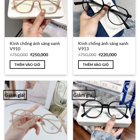
Kính chống ánh sáng xanh
Kính chống ánh sáng xanh
V910
V913
Giá
Giá
Giá
Giá
₫
750,000
₫
250,000
₫
750,000
₫
220,000
gốc
hiện
gốc
hiện
là:
tại
là:
tại
THÊM VÀO GIỎ
THÊM VÀO GIỎ
₫750,000.
là:
₫750,000.
là:
₫250,000.
₫220,000.
Giảm giá!
Giảm giá!
Add to
Add to
Wishlist
Wishlist