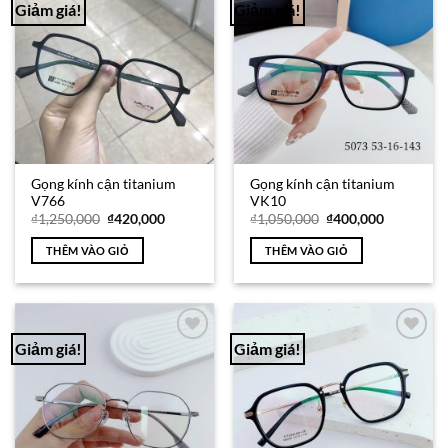
Giảm giá!
Giảm giá!
Add to
Add to
Wishlist
Wishlist
Gọng kính cận titanium
Gọng kính cận titanium
V766
VK10
Giá
Giá
Giá
Giá
₫
1,250,000
₫
420,000
₫
1,050,000
₫
400,000
gốc
hiện
gốc
hiện
là:
tại
là:
tại
THÊM VÀO GIỎ
THÊM VÀO GIỎ
₫1,250,000.
là:
₫1,050,000.
là:
₫420,000.
₫400,000.
Giảm giá!
Giảm giá!
Add to
Add to
Wishlist
Wishlist