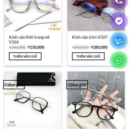
Kính cận thời trang nữ
Kính cận tròn V327
V326
Giá
Giá
Giá
Giá
₫
260,000
₫
130,000
₫
360,000
₫
180,000
gốc
hiện
gốc
hiện
là:
tại
là:
tại
THÊM VÀO GIỎ
THÊM VÀO GIỎ
₫260,000.
là:
₫360,000.
là:
₫130,000.
₫180,000.
Giảm giá!
Giảm giá!
Add to
Add to
Wishlist
Wishlist