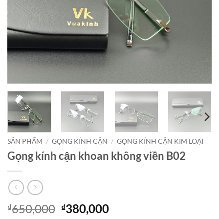
SẢN PHẨM
/
GỌNG KÍNH CẬN
/
GỌNG KÍNH CẬN KIM LOẠI
Gọng kính cận khoan không viền B02
Giá
Giá
650,000
380,000
₫
₫