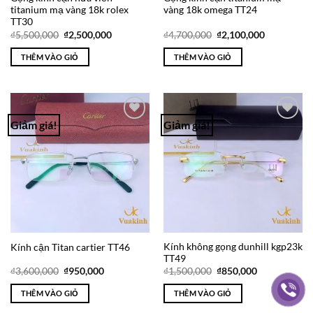
titanium mạ vàng 18k rolex
vàng 18k omega TT24
TT30
Giá
Giá
Giá
Giá
₫
5,500,000
₫
2,500,000
₫
4,700,000
₫
2,100,000
gốc
hiện
gốc
hiện
là:
tại
là:
tại
THÊM VÀO GIỎ
THÊM VÀO GIỎ
₫5,500,000.
là:
₫4,700,000.
là:
₫2,500,000.
₫2,100,000
Giảm giá!
Giảm giá!
Add to
Add to
Wishlist
Wishlist
Kính không gọng dunhill kgp23k
Kính cận Titan cartier TT46
TT49
Giá
Giá
Giá
Giá
₫
3,600,000
₫
950,000
₫
1,500,000
₫
850,000
gốc
hiện
gốc
hiện
là:
tại
là:
tại
THÊM VÀO GIỎ
THÊM VÀO GIỎ
₫3,600,000.
là:
₫1,500,000.
là:
₫950,000.
₫850,000.