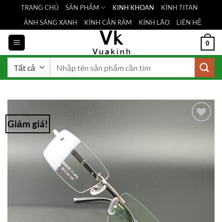
Bỏ
TRANG CHỦ
SẢN PHẨM
KINH KHOAN
KÍNH TITAN
qua
ÁNH SÁNG XANH
KÍNH CẬN RÂM
KÍNH LÃO
LIÊN HỆ
nội
dung
0
Tìm
kiếm:
Giảm giá!
Add to
Wishlist