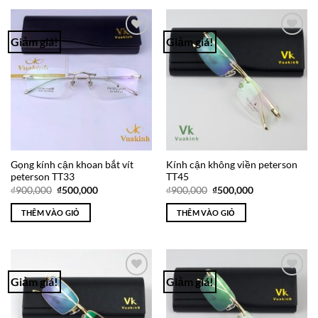
Giảm giá!
Giảm giá!
Add to
Add to
Wishlist
Wishlist
Gọng kính cận khoan bắt vít
Kính cận không viền peterson
peterson TT33
TT45
Giá
Giá
Giá
Giá
₫
900,000
₫
500,000
₫
900,000
₫
500,000
gốc
hiện
gốc
hiện
là:
tại
là:
tại
THÊM VÀO GIỎ
THÊM VÀO GIỎ
₫900,000.
là:
₫900,000.
là:
₫500,000.
₫500,000.
Giảm giá!
Giảm giá!
Add to
Add to
Wishlist
Wishlist