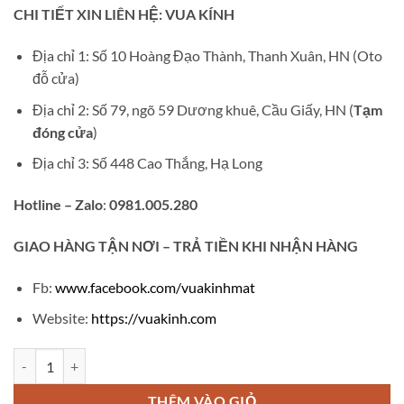
gốc
hiện
CHI TIẾT XIN LIÊN HỆ: VUA KÍNH
là:
tại
₫650,000.
là:
Địa chỉ 1: Số 10 Hoàng Đạo Thành, Thanh Xuân, HN (Oto
₫380,000.
đỗ cửa)
Địa chỉ 2: Số 79, ngõ 59 Dương khuê, Cầu Giấy, HN (
Tạm
đóng cửa
)
Địa chỉ 3: Số 448 Cao Thắng, Hạ Long
Hotline – Zalo
:
0981.005.280
GIAO
HÀNG TẬN NƠI – TRẢ TIỀN KHI NHẬN HÀNG
Fb:
www.facebook.com/vuakinhmat
Website:
https://vuakinh.com
Gọng kính cận khoan không viền B02 số lượng
THÊM VÀO GIỎ