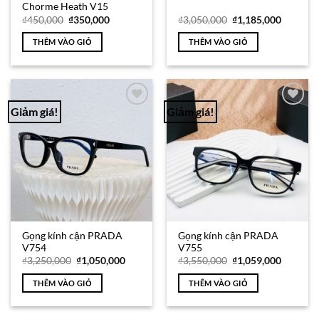
Chorme Heath V15
Giá
Giá
Giá
Giá
₫
450,000
₫
350,000
₫
3,050,000
₫
1,185,000
gốc
hiện
gốc
hiện
là:
tại
là:
tại
THÊM VÀO GIỎ
THÊM VÀO GIỎ
₫450,000.
là:
₫3,050,000.
là:
₫350,000.
₫1,185,0
Giảm giá!
Giảm giá!
Add to
Add to
Wishlist
Wishlist
Gọng kính cận PRADA
Gọng kính cận PRADA
V754
V755
Giá
Giá
Giá
Giá
₫
3,250,000
₫
1,050,000
₫
3,550,000
₫
1,059,000
gốc
hiện
gốc
hiện
là:
tại
là:
tại
THÊM VÀO GIỎ
THÊM VÀO GIỎ
₫3,250,000.
là:
₫3,550,000.
là:
₫1,050,000.
₫1,059,0