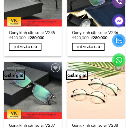
Gọng kính cận solar V235
Gọng kính cận solar V236
Giá
Giá
Giá
Giá
₫
420,000
₫
280,000
₫
420,000
₫
280,000
gốc
hiện
gốc
hiện
là:
tại
là:
tại
THÊM VÀO GIỎ
THÊM VÀO GIỎ
₫420,000.
là:
₫420,000.
là:
₫280,000.
₫280,000.
Giảm giá!
Giảm giá!
Add to
Add to
Wishlist
Wishlist
Gọng kính cận solar V237
Gọng kính cận solar V238