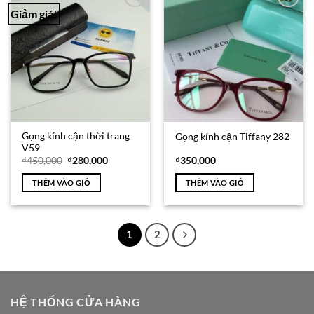
Giảm giá!
Add to
Add to
Wishlist
Wishlist
Gọng kính cận thời trang
Gọng kính cận Tiffany 282
V59
Giá
Giá
₫
450,000
₫
280,000
₫
350,000
gốc
hiện
là:
tại
THÊM VÀO GIỎ
THÊM VÀO GIỎ
₫450,000.
là:
₫280,000.
1
2
HỆ THỐNG CỬA HÀNG