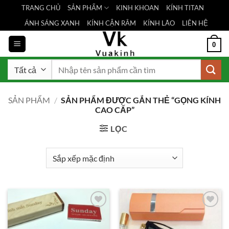
Bỏ
TRANG CHỦ
SẢN PHẨM
KINH KHOAN
KÍNH TITAN
qua
ÁNH SÁNG XANH
KÍNH CẬN RÂM
KÍNH LÃO
LIÊN HỆ
nội
dung
0
Tìm
kiếm:
SẢN PHẨM
/
SẢN PHẨM ĐƯỢC GẮN THẺ “GỌNG KÍNH
CAO CẤP”
LỌC
Add to
Add to
Wishlist
Wishlist