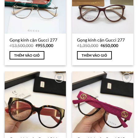
Gọng kính cận Gucci 277
Gọng kính cận Gucci 277
Giá
Giá
Giá
Giá
₫
13,500,000
₫
955,000
₫
1,350,000
₫
650,000
gốc
hiện
gốc
hiện
là:
tại
là:
tại
THÊM VÀO GIỎ
THÊM VÀO GIỎ
₫13,500,000.
là:
₫1,350,000.
là:
₫955,000.
₫650,000.
Add to
Add to
Wishlist
Wishlist