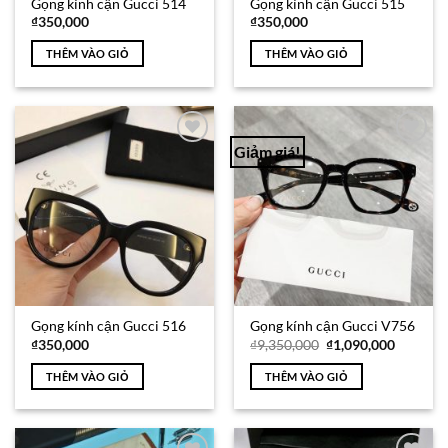
Gọng kính cận Gucci 514
Gọng kính cận Gucci 515
₫
350,000
₫
350,000
THÊM VÀO GIỎ
THÊM VÀO GIỎ
Giảm giá!
Add to
Add to
Wishlist
Wishlist
Gọng kính cận Gucci 516
Gọng kính cận Gucci V756
Giá
Giá
₫
350,000
₫
9,350,000
₫
1,090,000
gốc
hiện
là:
tại
THÊM VÀO GIỎ
THÊM VÀO GIỎ
₫9,350,000.
là:
₫1,090,0