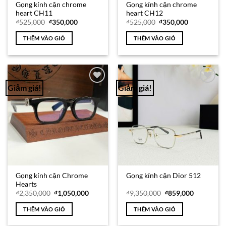
Gọng kính cận chrome
Gọng kính cận chrome
heart CH11
heart CH12
Giá
Giá
Giá
Giá
₫
525,000
₫
350,000
₫
525,000
₫
350,000
gốc
hiện
gốc
hiện
là:
tại
là:
tại
THÊM VÀO GIỎ
THÊM VÀO GIỎ
₫525,000.
là:
₫525,000.
là:
₫350,000.
₫350,000.
Giảm giá!
Giảm giá!
Add to
Add to
Wishlist
Wishlist
Gọng kính cận Chrome
Gọng kính cận Dior 512
Hearts
Giá
Giá
Giá
Giá
₫
2,350,000
₫
1,050,000
₫
9,350,000
₫
859,000
gốc
hiện
gốc
hiện
là:
tại
là:
tại
THÊM VÀO GIỎ
THÊM VÀO GIỎ
₫2,350,000.
là:
₫9,350,000.
là:
₫1,050,000.
₫859,000.