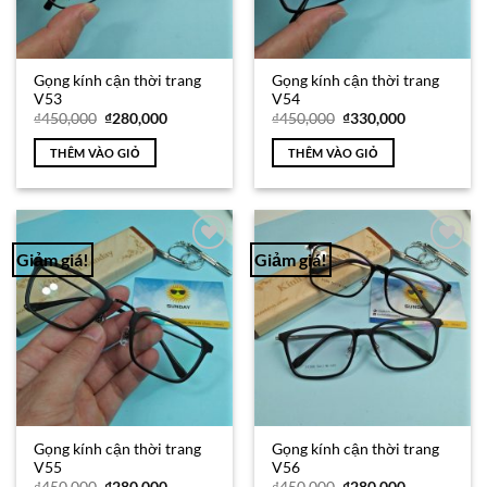
Gọng kính cận thời trang
Gọng kính cận thời trang
V53
V54
Giá
Giá
Giá
Giá
₫
450,000
₫
280,000
₫
450,000
₫
330,000
gốc
hiện
gốc
hiện
là:
tại
là:
tại
THÊM VÀO GIỎ
THÊM VÀO GIỎ
₫450,000.
là:
₫450,000.
là:
₫280,000.
₫330,000.
Giảm giá!
Giảm giá!
Add to
Add to
Wishlist
Wishlist
Gọng kính cận thời trang
Gọng kính cận thời trang
V55
V56
Giá
Giá
Giá
Giá
₫
450,000
₫
280,000
₫
450,000
₫
280,000