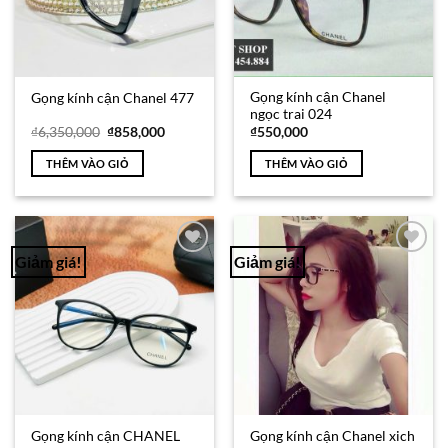
Gọng kính cận Chanel
Gọng kính cận Chanel 477
ngọc trai 024
Giá
Giá
₫
6,350,000
₫
858,000
₫
550,000
gốc
hiện
là:
tại
THÊM VÀO GIỎ
THÊM VÀO GIỎ
₫6,350,000.
là:
₫858,000.
Giảm giá!
Giảm giá!
Add to
Add to
Wishlist
Wishlist
Gọng kính cận CHANEL
Gọng kính cận Chanel xich