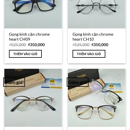
Gọng kính cận chrome
Gọng kính cận chrome
heart CH09
heart CH10
Giá
Giá
Giá
Giá
₫
525,000
₫
350,000
₫
525,000
₫
350,000
gốc
hiện
gốc
hiện
là:
tại
là:
tại
THÊM VÀO GIỎ
THÊM VÀO GIỎ
₫525,000.
là:
₫525,000.
là:
₫350,000.
₫350,000.
Giảm giá!
Giảm giá!
Add to
Add to
Wishlist
Wishlist