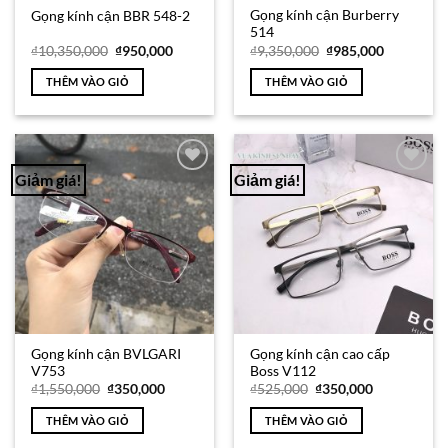
Gọng kính cận Burberry
Gọng kính cận BBR 548-2
514
Giá
Giá
Giá
Giá
₫
10,350,000
₫
950,000
₫
9,350,000
₫
985,000
gốc
hiện
gốc
hiện
là:
tại
là:
tại
THÊM VÀO GIỎ
THÊM VÀO GIỎ
₫10,350,000.
là:
₫9,350,000.
là:
₫950,000.
₫985,000.
Giảm giá!
Giảm giá!
Add to
Add to
Wishlist
Wishlist
Gọng kính cận BVLGARI
Gọng kính cận cao cấp
V753
Boss V112
Giá
Giá
Giá
Giá
₫
1,550,000
₫
350,000
₫
525,000
₫
350,000
gốc
hiện
gốc
hiện
là:
tại
là:
tại
THÊM VÀO GIỎ
THÊM VÀO GIỎ
₫1,550,000.
là:
₫525,000.
là:
₫350,000.
₫350,000.