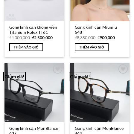
Gọng kính cận không viền
Gọng kính cận Miumiu
Titanium Rolex TT61
548
Giá
Giá
Giá
Giá
₫
4,000,000
₫
2,500,000
₫
8,350,000
₫
900,000
gốc
hiện
gốc
hiện
là:
tại
là:
tại
THÊM VÀO GIỎ
THÊM VÀO GIỎ
₫4,000,000.
là:
₫8,350,000.
là:
₫2,500,000.
₫900,000.
Giảm giá!
Giảm giá!
Add to
Add to
Wishlist
Wishlist
Gọng kính cận MonBlance
Gọng kính cận MonBlance
437
444