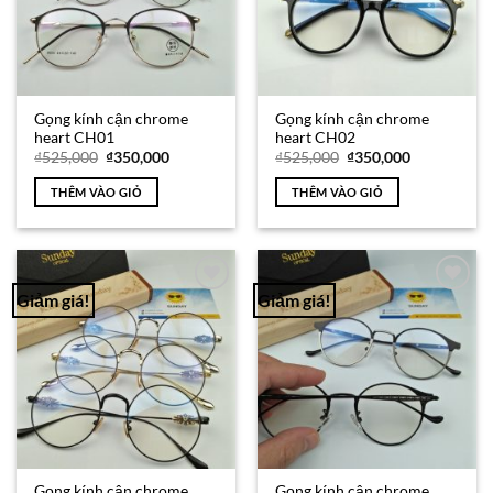
Gọng kính cận chrome
Gọng kính cận chrome
heart CH01
heart CH02
Giá
Giá
Giá
Giá
₫
525,000
₫
350,000
₫
525,000
₫
350,000
gốc
hiện
gốc
hiện
là:
tại
là:
tại
THÊM VÀO GIỎ
THÊM VÀO GIỎ
₫525,000.
là:
₫525,000.
là:
₫350,000.
₫350,000.
Giảm giá!
Giảm giá!
Add to
Add to
Wishlist
Wishlist
Gọng kính cận chrome
Gọng kính cận chrome