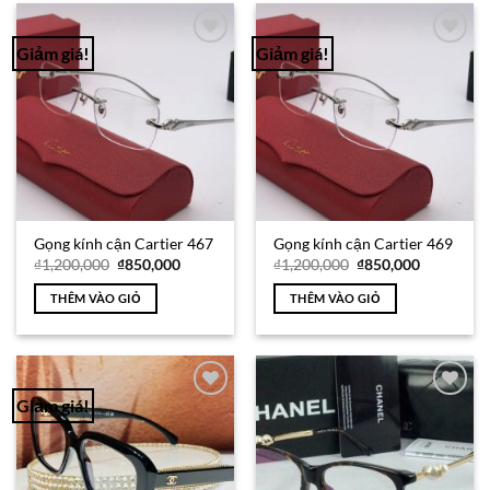
Giảm giá!
Giảm giá!
Add to
Add to
Wishlist
Wishlist
Gọng kính cận Cartier 467
Gọng kính cận Cartier 469
Giá
Giá
Giá
Giá
₫
1,200,000
₫
850,000
₫
1,200,000
₫
850,000
gốc
hiện
gốc
hiện
là:
tại
là:
tại
THÊM VÀO GIỎ
THÊM VÀO GIỎ
₫1,200,000.
là:
₫1,200,000.
là:
₫850,000.
₫850,000.
Giảm giá!
Add to
Add to
Wishlist
Wishlist