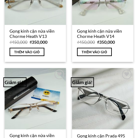
Gọng kính cận nửa viền
Gọng kính cận nửa viền
Chorme Heath V13
Chorme Heath V14
Giá
Giá
Giá
Giá
₫
450,000
₫
350,000
₫
450,000
₫
350,000
gốc
hiện
gốc
hiện
là:
tại
là:
tại
THÊM VÀO GIỎ
THÊM VÀO GIỎ
₫450,000.
là:
₫450,000.
là:
₫350,000.
₫350,000.
Giảm giá!
Giảm giá!
Add to
Add to
Wishlist
Wishlist
Gọng kính cận nửa viền
Gọng kính cận Prada 495