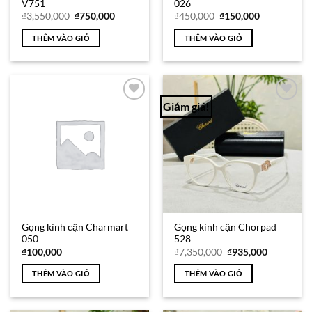
V751
026
Giá
Giá
Giá
Giá
₫
3,550,000
₫
750,000
₫
450,000
₫
150,000
gốc
hiện
gốc
hiện
là:
tại
là:
tại
THÊM VÀO GIỎ
THÊM VÀO GIỎ
₫3,550,000.
là:
₫450,000.
là:
₫750,000.
₫150,000.
Giảm giá!
Add to
Add to
Wishlist
Wishlist
Gọng kính cận Charmart
Gọng kính cận Chorpad
050
528
Giá
Giá
₫
100,000
₫
7,350,000
₫
935,000
gốc
hiện
là:
tại
THÊM VÀO GIỎ
THÊM VÀO GIỎ
₫7,350,000.
là:
₫935,000.