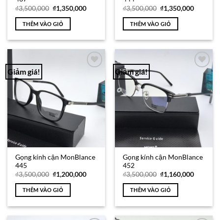
Giá
Giá
Giá
Giá
₫
3,500,000
₫
1,350,000
₫
3,500,000
₫
1,350,000
gốc
hiện
gốc
hiện
là:
tại
là:
tại
THÊM VÀO GIỎ
THÊM VÀO GIỎ
₫3,500,000.
là:
₫3,500,000.
là:
₫1,350,000.
₫1,350,0
Giảm giá!
Giảm giá!
Add to
Add to
Wishlist
Wishlist
Gọng kính cận MonBlance
Gọng kính cận MonBlance
445
452
Giá
Giá
Giá
Giá
₫
3,500,000
₫
1,200,000
₫
3,500,000
₫
1,160,000
gốc
hiện
gốc
hiện
là:
tại
là:
tại
THÊM VÀO GIỎ
THÊM VÀO GIỎ
₫3,500,000.
là:
₫3,500,000.
là:
₫1,200,000.
₫1,160,0