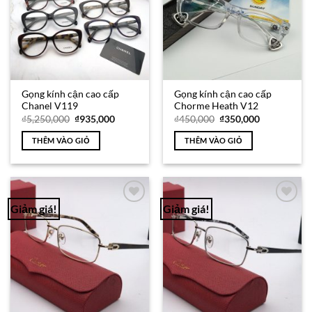
Gọng kính cận cao cấp
Gọng kính cận cao cấp
Chanel V119
Chorme Heath V12
Giá
Giá
Giá
Giá
₫
5,250,000
₫
935,000
₫
450,000
₫
350,000
gốc
hiện
gốc
hiện
là:
tại
là:
tại
THÊM VÀO GIỎ
THÊM VÀO GIỎ
₫5,250,000.
là:
₫450,000.
là:
₫935,000.
₫350,000.
Giảm giá!
Giảm giá!
Add to
Add to
Wishlist
Wishlist