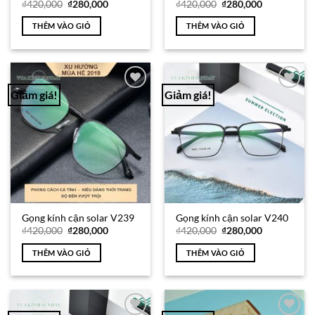
Giá
Giá
Giá
Giá
₫
420,000
₫
280,000
₫
420,000
₫
280,000
gốc
hiện
gốc
hiện
là:
tại
là:
tại
THÊM VÀO GIỎ
THÊM VÀO GIỎ
₫420,000.
là:
₫420,000.
là:
₫280,000.
₫280,000.
Giảm giá!
Giảm giá!
Add to
Add to
Wishlist
Wishlist
Gọng kính cận solar V239
Gọng kính cận solar V240
Giá
Giá
Giá
Giá
₫
420,000
₫
280,000
₫
420,000
₫
280,000
gốc
hiện
gốc
hiện
là:
tại
là:
tại
THÊM VÀO GIỎ
THÊM VÀO GIỎ
₫420,000.
là:
₫420,000.
là:
₫280,000.
₫280,000.