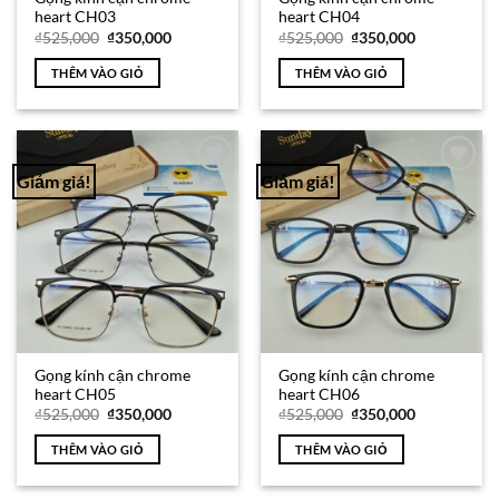
heart CH03
heart CH04
Giá
Giá
Giá
Giá
₫
525,000
₫
350,000
₫
525,000
₫
350,000
gốc
hiện
gốc
hiện
là:
tại
là:
tại
THÊM VÀO GIỎ
THÊM VÀO GIỎ
₫525,000.
là:
₫525,000.
là:
₫350,000.
₫350,000.
Giảm giá!
Giảm giá!
Add to
Add to
Wishlist
Wishlist
Gọng kính cận chrome
Gọng kính cận chrome
heart CH05
heart CH06
Giá
Giá
Giá
Giá
₫
525,000
₫
350,000
₫
525,000
₫
350,000
gốc
hiện
gốc
hiện
là:
tại
là:
tại
THÊM VÀO GIỎ
THÊM VÀO GIỎ
₫525,000.
là:
₫525,000.
là:
₫350,000.
₫350,000.