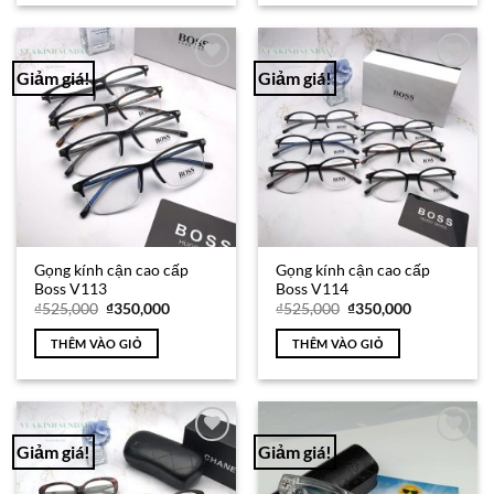
Giảm giá!
Giảm giá!
Add to
Add to
Wishlist
Wishlist
Gọng kính cận cao cấp
Gọng kính cận cao cấp
Boss V113
Boss V114
Giá
Giá
Giá
Giá
₫
525,000
₫
350,000
₫
525,000
₫
350,000
gốc
hiện
gốc
hiện
là:
tại
là:
tại
THÊM VÀO GIỎ
THÊM VÀO GIỎ
₫525,000.
là:
₫525,000.
là:
₫350,000.
₫350,000.
Giảm giá!
Giảm giá!
Add to
Add to
Wishlist
Wishlist