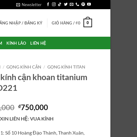
Newsletter
0
ĂNG NHẬP / ĐĂNG KÝ
GIỎ HÀNG /
₫
0
M
KÍNH LÃO
LIÊN HỆ
M
/
GỌNG KÍNH CẬN
/
GỌNG KÍNH TITAN
kính cận khoan titanium
D221
Giá
Giá
,000
750,000
₫
gốc
hiện
 XIN LIÊN HỆ: VUA KÍNH
là:
tại
₫1,125,000.
là:
ỉ 1: Số 10 Hoàng Đạo Thành, Thanh Xuân,
₫750,000.