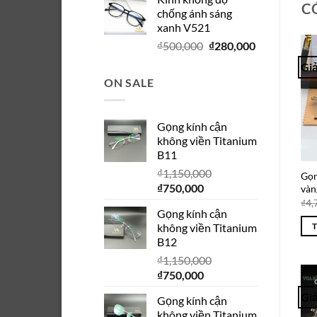
là:
tại
C
chống ánh sáng
₫280,000.
là:
xanh V521
₫150,000.
Giá
Giá
₫
500,000
₫
280,000
gốc
hiện
Giả
là:
tại
ON SALE
₫500,000.
là:
₫280,000.
Gọng kính cận
không viền Titanium
B11
₫
1,150,000
Gọn
Giá
Giá
₫
750,000
vàn
gốc
hiện
₫
4,
Gọng kính cận
là:
tại
không viền Titanium
₫1,150,000.
là:
B12
₫750,000.
₫
1,150,000
Giá
Giá
₫
750,000
gốc
hiện
Giả
Gọng kính cận
là:
tại
không viền Titanium