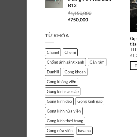
₫1,150,000.
là:
B13
₫750,000.
₫
1,150,000
Giá
Giá
₫
750,000
gốc
hiện
là:
tại
TỪ KHÓA
₫1,150,000.
là:
Gọn
tit
₫750,000.
TT
Chanel
Chemi
₫
1,
Chống ánh sáng xanh
Cận râm
Dunhill
Gọng khoan
Gọng không viền
Gọng kính cao cấp
Gọng kính dẻo
Gọng kính gấp
Gọng kính nửa viền
Gọng kính thời trang
Gọng nửa viền
havana