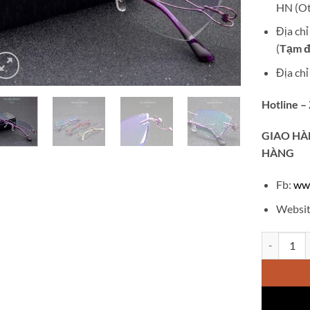
HN (Ot
Địa ch
(
Tạm đ
Địa ch
Hotline –
GIAO
HÀ
HÀNG
Fb:
ww
Websit
Gọng kính 