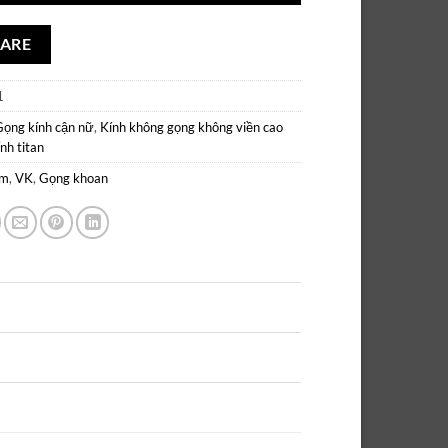
ARE
1
Gọng kính cận nữ
,
Kính không gọng không viền cao
nh titan
um
,
VK
,
Gọng khoan