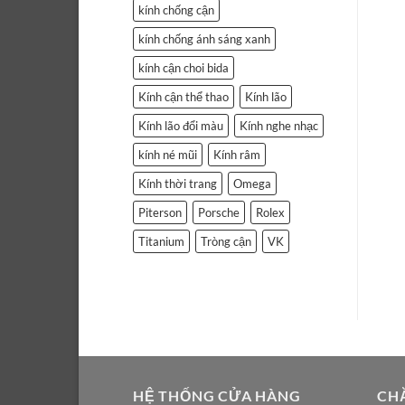
kính chống cận
kính chống ánh sáng xanh
kính cận choi bida
Kính cận thể thao
Kính lão
Kính lão đổi màu
Kính nghe nhạc
kính né mũi
Kính râm
Kính thời trang
Omega
Piterson
Porsche
Rolex
Titanium
Tròng cận
VK
HỆ THỐNG CỬA HÀNG
CH