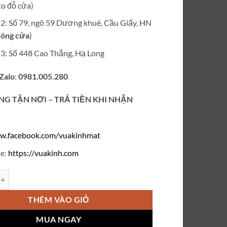
o đỗ cửa)
ỉ 2: Số 79, ngõ 59 Dương khuê, Cầu Giấy, HN
óng cửa
)
ỉ 3: Số 448 Cao Thắng, Hạ Long
 Zalo
:
0981.005.280
NG TẬN NƠI – TRẢ TIỀN KHI NHẬN
w.facebook.com/vuakinhmat
e:
https://vuakinh.com
cận khoan titanium nữ VD221 số lượng
THÊM VÀO GIỎ
MUA NGAY