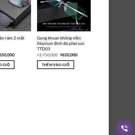
ận râm 2 mắt
Gọng khoan không viền
titanium đính đá piterson
TTD03
iá
Giá
Giá
Giá
350,000
₫
1,750,000
₫
650,000
ốc
hiện
gốc
hiện
:
tại
là:
tại
O GIỎ
THÊM VÀO GIỎ
525,000.
là:
₫1,750,000.
là:
₫350,000.
₫650,000.