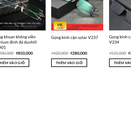
g khoan không viền
Gọng kính c
Gọng kính cận solar V237
anium đính đá dunhill
V234
D01
Giá
Giá
Giá
Giá
G
200,000
₫
850,000
₫
420,000
₫
280,000
₫
525,000
₫
gốc
hiện
gốc
hiện
g
là:
tại
là:
tại
là
THÊM VÀO GIỎ
THÊM VÀO GIỎ
THÊM VÀ
₫1,200,000.
là:
₫420,000.
là:
₫
₫850,000.
₫280,000.