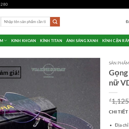
5280
Tìm
Đ
kiếm:
ẨM
KINH KHOAN
KÍNH TITAN
ÁNH SÁNG XANH
KÍNH CẬN RÂ
SẢN PHẨ
Gọng 
ảm giá!
Add to
nữ V
Wishlist
1,125
₫
CHI TIẾT
Địa ch