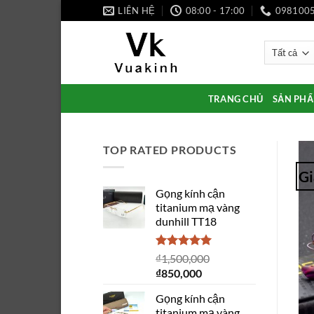
Bỏ
LIÊN HỆ
08:00 - 17:00
098100
qua
nội
dung
TRANG CHỦ
SẢN PH
TOP RATED PRODUCTS
Gi
Gọng kính cận
titanium mạ vàng
dunhill TT18
Được xếp
₫
1,500,000
hạng
5.00
Giá
Giá
₫
850,000
5 sao
gốc
hiện
Gọng kính cận
là:
tại
titanium mạ vàng