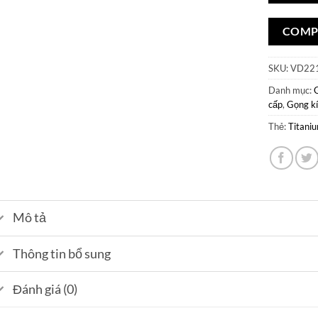
COMP
SKU:
VD22
Danh mục:
cấp
,
Gọng kí
Thẻ:
Titani
Mô tả
Thông tin bổ sung
Đánh giá (0)