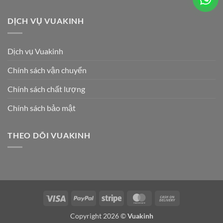
DỊCH VỤ VUAKINH
Dịch vụ Vuakinh
Chính sách vận chuyển
Chính sách chất lượng
Chính sách bảo mật
THEO DÕI VUAKINH
Visa
PayPal
Stripe
MasterCard
Cash
On
Copyright 2026 ©
Vuakinh
Delivery