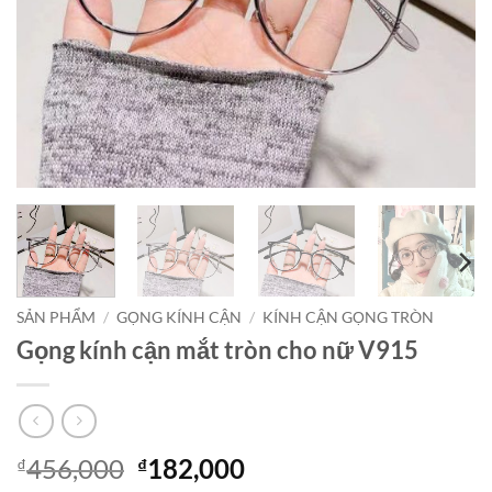
SẢN PHẨM
/
GỌNG KÍNH CẬN
/
KÍNH CẬN GỌNG TRÒN
Gọng kính cận mắt tròn cho nữ V915
Giá
Giá
456,000
182,000
₫
₫