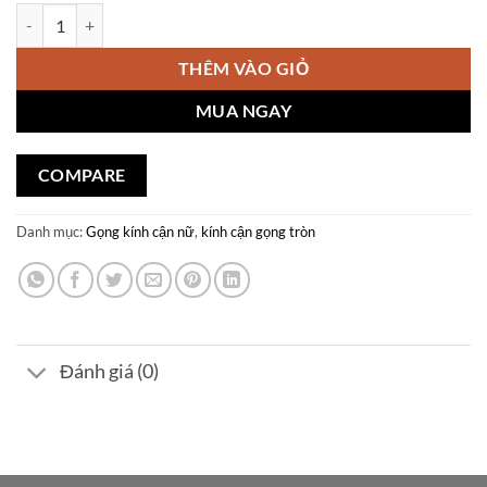
gốc
hiện
Gọng kính cận mắt tròn cho nữ V915 số lượng
là:
tại
₫456,000.
là:
THÊM VÀO GIỎ
₫182,000.
MUA NGAY
COMPARE
Danh mục:
Gọng kính cận nữ
,
kính cận gọng tròn
Đánh giá (0)