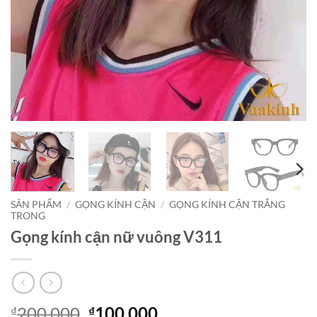
SẢN PHẨM
/
GỌNG KÍNH CẬN
/
GỌNG KÍNH CẬN TRẮNG
TRONG
Gọng kính cận nữ vuông V311
Giá
Giá
200,000
100,000
₫
₫