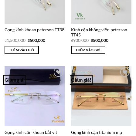
Kính cận không viền peterson
Gọng kính khoan peterson TT38
TT45
Giá
Giá
Giá
Giá
₫
1,500,000
₫
500,000
₫
900,000
₫
500,000
gốc
hiện
gốc
hiện
là:
tại
là:
tại
THÊM VÀO GIỎ
THÊM VÀO GIỎ
₫1,500,000.
là:
₫900,000.
là:
₫500,000.
₫500,000.
Giảm giá!
Giảm giá!
Add to
Add to
Wishlist
Wishlist
Gọng kính cận khoan bắt vít
Gọng kính cận titanium mạ