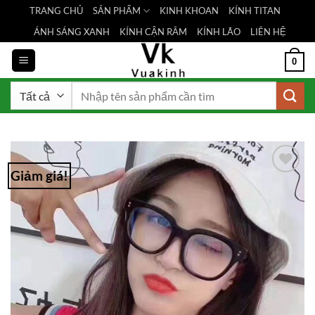
Bỏ
TRANG CHỦ
SẢN PHẨM
KINH KHOAN
KÍNH TITAN
qua
ÁNH SÁNG XANH
KÍNH CẬN RÂM
KÍNH LÃO
LIÊN HỆ
nội
dung
0
Tìm
kiếm:
Giảm giá!
Add to
Wishlist