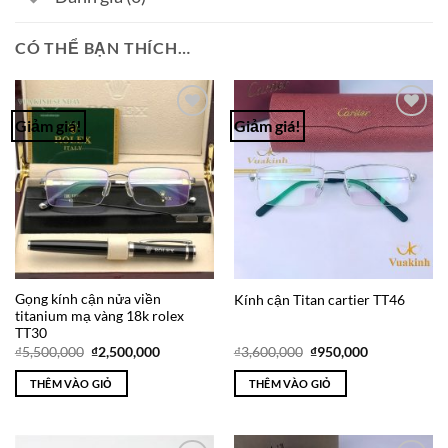
CÓ THỂ BẠN THÍCH…
Giảm giá!
Giảm giá!
Add to
Add to
Wishlist
Wishlist
Gọng kính cận nửa viền
Kính cận Titan cartier TT46
titanium mạ vàng 18k rolex
TT30
Giá
Giá
Giá
Giá
₫
5,500,000
₫
2,500,000
₫
3,600,000
₫
950,000
gốc
hiện
gốc
hiện
là:
tại
là:
tại
THÊM VÀO GIỎ
THÊM VÀO GIỎ
₫5,500,000.
là:
₫3,600,000.
là:
₫2,500,000.
₫950,000.