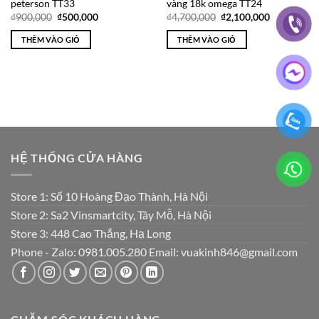
peterson TT33
vàng 18k omega TT24
Giá
Giá
Giá
Giá
₫
900,000
₫
500,000
₫
4,700,000
₫
2,100,000
gốc
hiện
gốc
hiện
là:
tại
là:
tại
THÊM VÀO GIỎ
THÊM VÀO GIỎ
₫900,000.
là:
₫4,700,000.
là:
₫500,000.
₫2,100,000
HỆ THỐNG CỬA HÀNG
Store 1: Số 10 Hoàng Đạo Thành, Hà Nội
Store 2: Sa2 Vinsmartcity, Tây Mỗ, Hà Nội
Store 3: 448 Cao Thắng, Hạ Long
Phone - Zalo: 0981.005.280 Email: vuakinh846@gmail.com