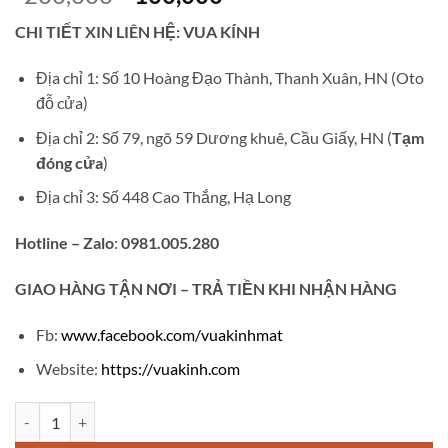
gốc
hiện
CHI TIẾT XIN LIÊN HỆ: VUA KÍNH
là:
tại
₫200,000.
là:
Địa chỉ 1: Số 10 Hoàng Đạo Thành, Thanh Xuân, HN (Oto
₫100,000.
đỗ cửa)
Địa chỉ 2: Số 79, ngõ 59 Dương khuê, Cầu Giấy, HN (
Tạm
đóng cửa
)
Địa chỉ 3: Số 448 Cao Thắng, Hạ Long
Hotline – Zalo
:
0981.005.280
GIAO
HÀNG TẬN NƠI – TRẢ TIỀN KHI NHẬN HÀNG
Fb:
www.facebook.com/vuakinhmat
Website:
https://vuakinh.com
Gọng kính cận nữ vuông V311 số lượng