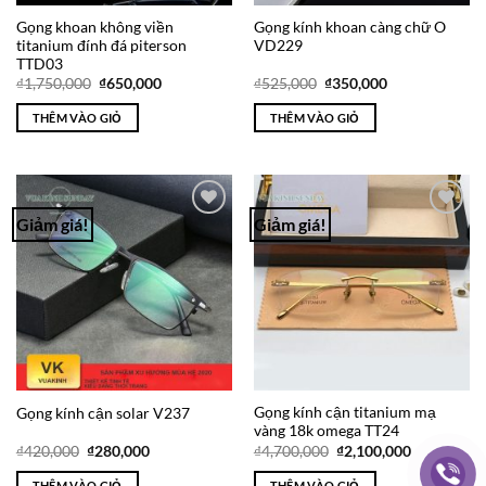
Gọng khoan không viền
Gọng kính khoan càng chữ O
titanium đính đá piterson
VD229
TTD03
Giá
Giá
Giá
Giá
₫
1,750,000
₫
650,000
₫
525,000
₫
350,000
gốc
hiện
gốc
hiện
là:
tại
là:
tại
THÊM VÀO GIỎ
THÊM VÀO GIỎ
₫1,750,000.
là:
₫525,000.
là:
₫650,000.
₫350,000.
Giảm giá!
Giảm giá!
Add to
Add to
Wishlist
Wishlist
Gọng kính cận titanium mạ
Gọng kính cận solar V237
vàng 18k omega TT24
Giá
Giá
Giá
Giá
₫
420,000
₫
280,000
₫
4,700,000
₫
2,100,000
gốc
hiện
gốc
hiện
là:
tại
là:
tại
THÊM VÀO GIỎ
THÊM VÀO GIỎ