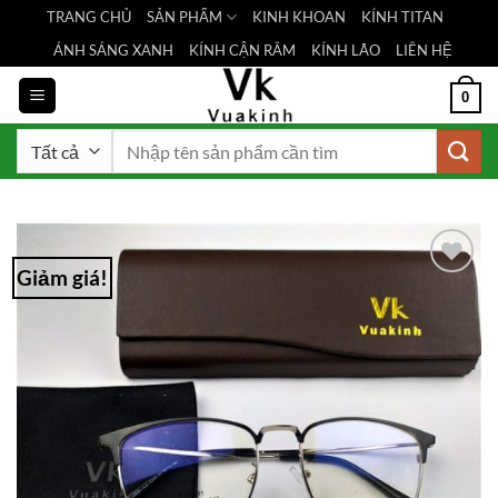
Bỏ
TRANG CHỦ
SẢN PHẨM
KINH KHOAN
KÍNH TITAN
qua
ÁNH SÁNG XANH
KÍNH CẬN RÂM
KÍNH LÃO
LIÊN HỆ
nội
dung
0
Tìm
kiếm:
Giảm giá!
Add to
Wishlist