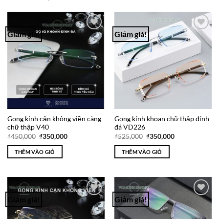
Giảm giá!
Giảm giá!
Add to
Add to
Wishlist
Wishlist
Gọng kính cận không viền càng
Gọng kính khoan chữ thập đính
chữ thập V40
đá VD226
Giá
Giá
Giá
Giá
₫
450,000
₫
350,000
₫
525,000
₫
350,000
gốc
hiện
gốc
hiện
là:
tại
là:
tại
THÊM VÀO GIỎ
THÊM VÀO GIỎ
₫450,000.
là:
₫525,000.
là:
₫350,000.
₫350,000.
Giảm giá!
Giảm giá!
Add to
Add to
Wishlist
Wishlist