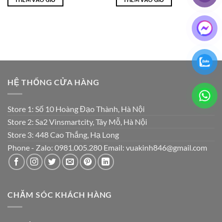
₫420,000.
là:
₫4,700,000.
là:
₫280,000.
₫2,100,000
HỆ THỐNG CỬA HÀNG
Store 1: Số 10 Hoàng Đạo Thành, Hà Nội
Store 2: Sa2 Vinsmartcity, Tây Mỗ, Hà Nội
Store 3: 448 Cao Thắng, Hạ Long
Phone - Zalo: 0981.005.280 Email: vuakinh846@gmail.com
CHĂM SÓC KHÁCH HÀNG