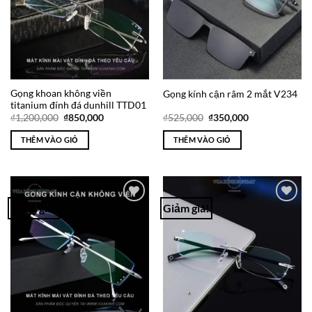
Gọng khoan không viền
Gọng kính cận râm 2 mắt V234
titanium đính đá dunhill TTD01
Giá
Giá
Giá
Giá
₫
1,200,000
₫
850,000
₫
525,000
₫
350,000
gốc
hiện
gốc
hiện
là:
tại
là:
tại
THÊM VÀO GIỎ
THÊM VÀO GIỎ
₫1,200,000.
là:
₫525,000.
là:
₫850,000.
₫350,000.
Giảm giá!
Giảm giá!
Add to
Add to
Wishlist
Wishlist