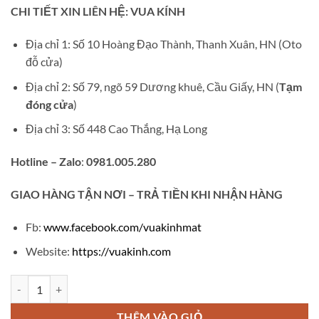
gốc
hiện
CHI TIẾT XIN LIÊN HỆ: VUA KÍNH
là:
tại
₫420,000.
là:
Địa chỉ 1: Số 10 Hoàng Đạo Thành, Thanh Xuân, HN (Oto
₫280,000.
đỗ cửa)
Địa chỉ 2: Số 79, ngõ 59 Dương khuê, Cầu Giấy, HN (
Tạm
đóng cửa
)
Địa chỉ 3: Số 448 Cao Thắng, Hạ Long
Hotline – Zalo
:
0981.005.280
GIAO
HÀNG TẬN NƠI – TRẢ TIỀN KHI NHẬN HÀNG
Fb:
www.facebook.com/vuakinhmat
Website:
https://vuakinh.com
Gọng kính cận nửa viền V267 số lượng
THÊM VÀO GIỎ