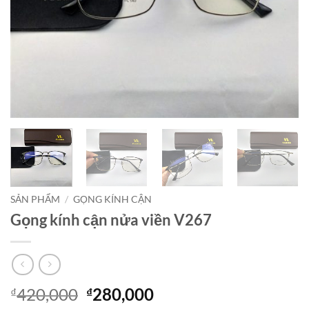
SẢN PHẨM
/
GỌNG KÍNH CẬN
Gọng kính cận nửa viền V267
Giá
Giá
420,000
280,000
₫
₫