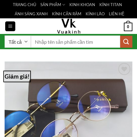
Bỏ
TRANG CHỦ
SẢN PHẨM
KINH KHOAN
KÍNH TITAN
qua
ÁNH SÁNG XANH
KÍNH CẬN RÂM
KÍNH LÃO
LIÊN HỆ
nội
dung
0
Tìm
kiếm:
Giảm giá!
Add to
Wishlist