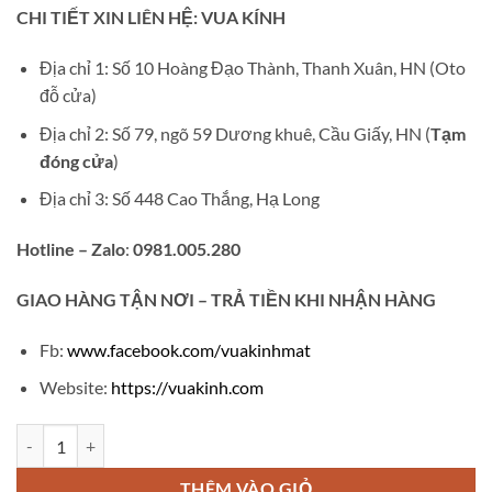
gốc
hiện
CHI TIẾT XIN LIÊN HỆ: VUA KÍNH
là:
tại
₫420,000.
là:
Địa chỉ 1: Số 10 Hoàng Đạo Thành, Thanh Xuân, HN (Oto
₫280,000.
đỗ cửa)
Địa chỉ 2: Số 79, ngõ 59 Dương khuê, Cầu Giấy, HN (
Tạm
đóng cửa
)
Địa chỉ 3: Số 448 Cao Thắng, Hạ Long
Hotline – Zalo
:
0981.005.280
GIAO
HÀNG TẬN NƠI – TRẢ TIỀN KHI NHẬN HÀNG
Fb:
www.facebook.com/vuakinhmat
Website:
https://vuakinh.com
Gọng kính cận tròn V258 số lượng
THÊM VÀO GIỎ