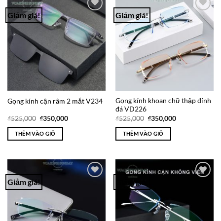
Giảm giá!
Giảm giá!
Add to
Add to
Wishlist
Wishlist
Gọng kính khoan chữ thập đính
Gọng kính cận râm 2 mắt V234
đá VD226
Giá
Giá
Giá
Giá
₫
525,000
₫
350,000
₫
525,000
₫
350,000
gốc
hiện
gốc
hiện
là:
tại
là:
tại
THÊM VÀO GIỎ
THÊM VÀO GIỎ
₫525,000.
là:
₫525,000.
là:
₫350,000.
₫350,000.
Giảm giá!
Giảm giá!
Add to
Add to
Wishlist
Wishlist