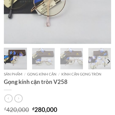
SẢN PHẨM
/
GỌNG KÍNH CẬN
/
KÍNH CẬN GỌNG TRÒN
Gọng kính cận tròn V258
Giá
Giá
420,000
280,000
₫
₫