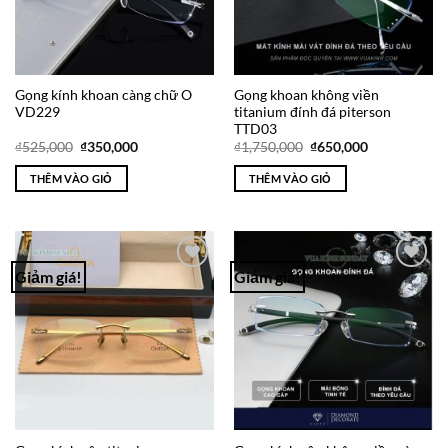
Gọng kính khoan càng chữ O
Gọng khoan không viền
VD229
titanium đính đá piterson
TTD03
Giá
Giá
Giá
Giá
₫
525,000
₫
350,000
₫
1,750,000
₫
650,000
gốc
hiện
gốc
hiện
là:
tại
là:
tại
THÊM VÀO GIỎ
THÊM VÀO GIỎ
₫525,000.
là:
₫1,750,000.
là:
₫350,000.
₫650,000.
Giảm giá!
Giảm giá!
Add to
Add to
Wishlist
Wishlist