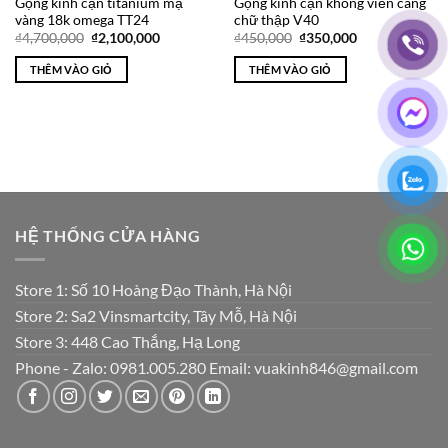
Gọng kính cận titanium mạ
Gọng kính cận không viền càng
vàng 18k omega TT24
chữ thập V40
Giá
Giá
Giá
Giá
₫
4,700,000
₫
2,100,000
₫
450,000
₫
350,000
gốc
hiện
gốc
hiện
là:
tại
là:
tại
THÊM VÀO GIỎ
THÊM VÀO GIỎ
₫4,700,000.
là:
₫450,000.
là:
₫2,100,000.
₫350,000.
HỆ THỐNG CỬA HÀNG
Store 1: Số 10 Hoàng Đạo Thành, Hà Nội
Store 2: Sa2 Vinsmartcity, Tây Mỗ, Hà Nội
Store 3: 448 Cao Thắng, Hạ Long
Phone - Zalo: 0981.005.280 Email: vuakinh846@gmail.com