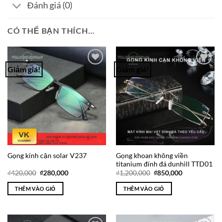
Đánh giá (0)
CÓ THỂ BẠN THÍCH…
Giảm giá!
Giảm giá!
Add to
Add to
Wishlist
Wishlist
Gọng khoan không viền
Gọng kính cận solar V237
titanium đính đá dunhill TTD01
Giá
Giá
Giá
Giá
₫
420,000
₫
280,000
₫
1,200,000
₫
850,000
gốc
hiện
gốc
hiện
là:
tại
là:
tại
THÊM VÀO GIỎ
THÊM VÀO GIỎ
₫420,000.
là:
₫1,200,000.
là:
₫280,000.
₫850,000.