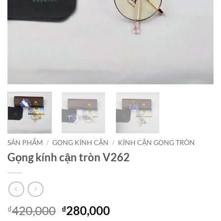
SẢN PHẨM
/
GỌNG KÍNH CẬN
/
KÍNH CẬN GỌNG TRÒN
Gọng kính cận tròn V262
Giá
Giá
420,000
280,000
₫
₫