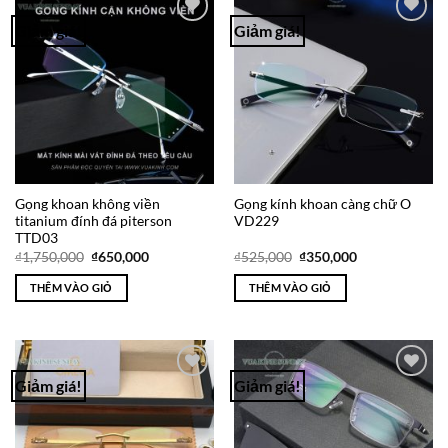
Giảm giá!
Giảm giá!
Add to
Add to
Wishlist
Wishlist
Gọng khoan không viền
Gọng kính khoan càng chữ O
titanium đính đá piterson
VD229
TTD03
Giá
Giá
Giá
Giá
₫
1,750,000
₫
650,000
₫
525,000
₫
350,000
gốc
hiện
gốc
hiện
là:
tại
là:
tại
THÊM VÀO GIỎ
THÊM VÀO GIỎ
₫1,750,000.
là:
₫525,000.
là:
₫650,000.
₫350,000.
Giảm giá!
Giảm giá!
Add to
Add to
Wishlist
Wishlist