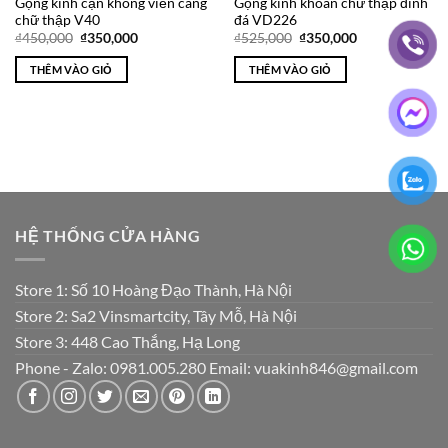
Gọng kính cận không viền càng
Gọng kính khoan chữ thập đính
chữ thập V40
đá VD226
Giá
Giá
Giá
Giá
₫
450,000
₫
350,000
₫
525,000
₫
350,000
gốc
hiện
gốc
hiện
là:
tại
là:
tại
THÊM VÀO GIỎ
THÊM VÀO GIỎ
₫450,000.
là:
₫525,000.
là:
₫350,000.
₫350,000.
HỆ THỐNG CỬA HÀNG
Store 1: Số 10 Hoàng Đạo Thành, Hà Nội
Store 2: Sa2 Vinsmartcity, Tây Mỗ, Hà Nội
Store 3: 448 Cao Thắng, Hạ Long
Phone - Zalo: 0981.005.280 Email: vuakinh846@gmail.com