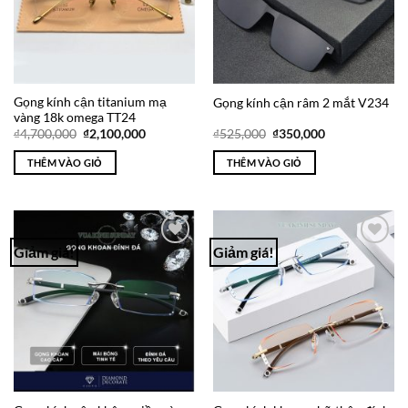
Gọng kính cận titanium mạ
Gọng kính cận râm 2 mắt V234
vàng 18k omega TT24
Giá
Giá
Giá
Giá
₫
4,700,000
₫
2,100,000
₫
525,000
₫
350,000
gốc
hiện
gốc
hiện
là:
tại
là:
tại
THÊM VÀO GIỎ
THÊM VÀO GIỎ
₫4,700,000.
là:
₫525,000.
là:
₫2,100,000.
₫350,000.
Giảm giá!
Giảm giá!
Add to
Add to
Wishlist
Wishlist