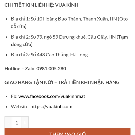
gốc
hiện
CHI TIẾT XIN LIÊN HỆ: VUA KÍNH
là:
tại
₫420,000.
là:
Địa chỉ 1: Số 10 Hoàng Đạo Thành, Thanh Xuân, HN (Oto
₫280,000.
đỗ cửa)
Địa chỉ 2: Số 79, ngõ 59 Dương khuê, Cầu Giấy, HN (
Tạm
đóng cửa
)
Địa chỉ 3: Số 448 Cao Thắng, Hạ Long
Hotline – Zalo
:
0981.005.280
GIAO
HÀNG TẬN NƠI – TRẢ TIỀN KHI NHẬN HÀNG
Fb:
www.facebook.com/vuakinhmat
Website:
https://vuakinh.com
Gọng kính cận tròn V262 số lượng
THÊM VÀO GIỎ