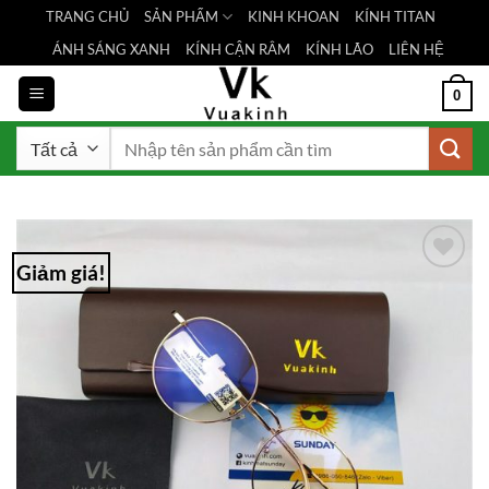
Bỏ
TRANG CHỦ
SẢN PHẨM
KINH KHOAN
KÍNH TITAN
qua
ÁNH SÁNG XANH
KÍNH CẬN RÂM
KÍNH LÃO
LIÊN HỆ
nội
dung
0
Tìm
kiếm:
Giảm giá!
Add to
Wishlist