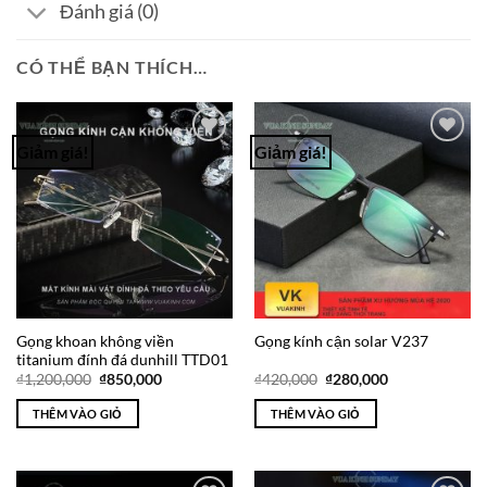
Đánh giá (0)
CÓ THỂ BẠN THÍCH…
Giảm giá!
Giảm giá!
Add to
Add to
Wishlist
Wishlist
Gọng khoan không viền
Gọng kính cận solar V237
titanium đính đá dunhill TTD01
Giá
Giá
Giá
Giá
₫
1,200,000
₫
850,000
₫
420,000
₫
280,000
gốc
hiện
gốc
hiện
là:
tại
là:
tại
THÊM VÀO GIỎ
THÊM VÀO GIỎ
₫1,200,000.
là:
₫420,000.
là:
₫850,000.
₫280,000.