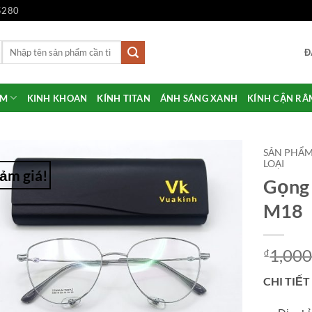
5280
Tìm
Đ
kiếm:
ẨM
KINH KHOAN
KÍNH TITAN
ÁNH SÁNG XANH
KÍNH CẬN RÂ
SẢN PHẨ
LOẠI
ảm giá!
Gọng 
Add to
Wishlist
M18
1,000
₫
CHI TIẾT