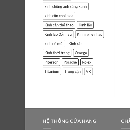
kính chống ánh sáng xanh
kính cận choi bida
Kính cận thể thao
Kính lão
Kính lão đổi màu
Kính nghe nhạc
kính né mũi
Kính râm
Kính thời trang
Omega
Piterson
Porsche
Rolex
Titanium
Tròng cận
VK
HỆ THỐNG CỬA HÀNG
CH