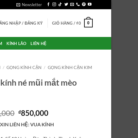
Newsletter
0
ĂNG NHẬP / ĐĂNG KÝ
GIỎ HÀNG /
₫
0
M
KÍNH LÃO
LIÊN HỆ
M
/
GỌNG KÍNH CẬN
/
GỌNG KÍNH CẬN KIM
kính né mũi mắt mèo
Giá
Giá
,000
850,000
₫
gốc
hiện
 XIN LIÊN HỆ: VUA KÍNH
là:
tại
₫1,000,000.
là: