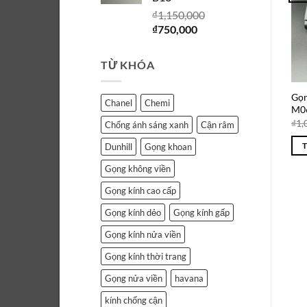
₫750,000.
₫
1,150,000
Giá
Giá
₫
750,000
gốc
hiện
là:
tại
TỪ KHÓA
₫1,150,000.
là:
₫750,000.
Gọn
Chanel
Chemi
M0
₫
1,
Chống ánh sáng xanh
Cận râm
Dunhill
Gọng khoan
Gọng không viền
Gọng kính cao cấp
Gọng kính dẻo
Gọng kính gấp
Gọng kính nửa viền
Gọng kính thời trang
Gọng nửa viền
havana
kính chống cận