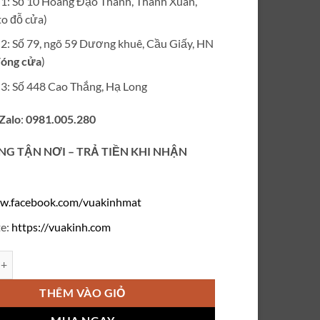
ỉ 1: Số 10 Hoàng Đạo Thành, Thanh Xuân,
₫850,000.
o đỗ cửa)
ỉ 2: Số 79, ngõ 59 Dương khuê, Cầu Giấy, HN
óng cửa
)
ỉ 3: Số 448 Cao Thắng, Hạ Long
 Zalo
:
0981.005.280
NG TẬN NƠI – TRẢ TIỀN KHI NHẬN
w.facebook.com/vuakinhmat
e:
https://vuakinh.com
né mũi mắt mèo M18 số lượng
THÊM VÀO GIỎ