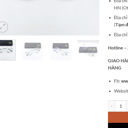
Địa ch
HN (Ot
Địa ch
(
Tạm đ
Địa ch
Hotline –
GIAO
HÀ
HÀNG
Fb:
ww
Websit
Gọng kính 