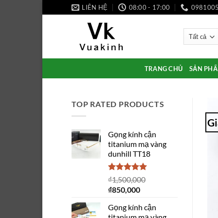
Bỏ
LIÊN HỆ
08:00 - 17:00
098100
qua
nội
dung
TRANG CHỦ
SẢN PH
TOP RATED PRODUCTS
Gi
Gọng kính cận
titanium mạ vàng
dunhill TT18
Được xếp
₫
1,500,000
hạng
5.00
Giá
Giá
₫
850,000
5 sao
gốc
hiện
Gọng kính cận
là:
tại
titanium mạ vàng