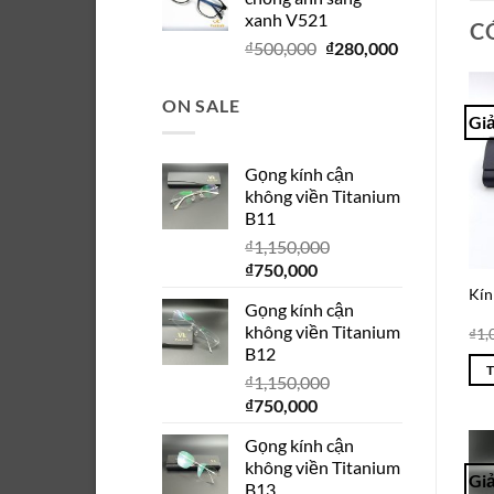
₫280,000.
là:
xanh V521
₫150,000.
C
Giá
Giá
₫
500,000
₫
280,000
gốc
hiện
là:
tại
ON SALE
₫500,000.
là:
Giả
₫280,000.
Gọng kính cận
không viền Titanium
B11
₫
1,150,000
Giá
Giá
₫
750,000
gốc
hiện
Kín
Gọng kính cận
là:
tại
không viền Titanium
₫
1,
₫1,150,000.
là:
B12
₫750,000.
₫
1,150,000
Giá
Giá
₫
750,000
gốc
hiện
Gọng kính cận
là:
tại
không viền Titanium
₫1,150,000.
là:
Giả
B13