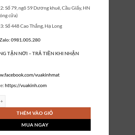
ỉ 2: Số 79, ngõ 59 Dương khuê, Cầu Giấy, HN
óng cửa)
ỉ 3: Số 448 Cao Thắng, Hạ Long
 Zalo
:
0981.005.280
NG TẬN NƠI – TRẢ TIỀN KHI NHẬN
w.facebook.com/vuakinhmat
e:
https://vuakinh.com
Saint Laurent V741 số lượng
THÊM VÀO GIỎ
MUA NGAY