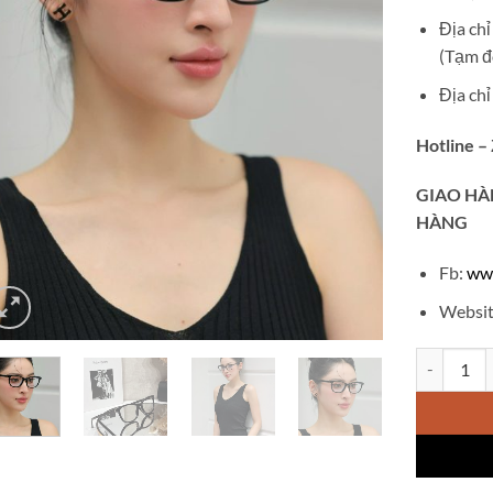
Địa ch
(Tạm đ
Địa ch
Hotline –
GIAO
HÀ
HÀNG
Fb:
ww
Websit
Gọng kính 