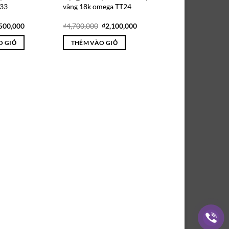
T33
vàng 18k omega TT24
iá
Giá
Giá
Giá
500,000
₫
4,700,000
₫
2,100,000
ốc
hiện
gốc
hiện
:
tại
là:
tại
O GIỎ
THÊM VÀO GIỎ
900,000.
là:
₫4,700,000.
là:
₫500,000.
₫2,100,000.