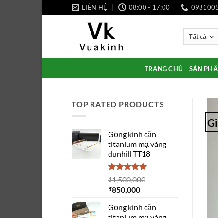
Bỏ
LIÊN HỆ
08:00 - 17:00
098100
qua
nội
dung
TRANG CHỦ
SẢN PH
TOP RATED PRODUCTS
Gi
Gọng kính cận
titanium mạ vàng
dunhill TT18
Được xếp
₫
1,500,000
hạng
5.00
Giá
Giá
₫
850,000
5 sao
gốc
hiện
Gọng kính cận
là:
tại
titanium mạ vàng