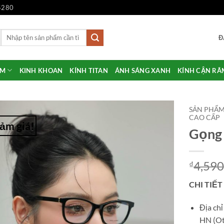
5280
Tìm
Đ
kiếm:
ẨM
KINH KHOAN
KÍNH TITAN
ÁNH SÁNG XANH
KÍNH CẬN RÂ
SẢN PHẨ
CAO CẤP
ảm giá!
Gọng 
Add to
Wishlist
4,590
₫
CHI TIẾT
Địa ch
HN (Ot