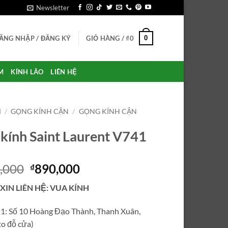
Newsletter
0
ĂNG NHẬP / ĐĂNG KÝ
GIỎ HÀNG /
₫
0
M
KÍNH LÃO
LIÊN HỆ
M
/
GỌNG KÍNH CẬN
/
GỌNG KÍNH CẬN
kính Saint Laurent V741
Giá
Giá
,000
890,000
₫
gốc
hiện
 XIN LIÊN HỆ: VUA KÍNH
là:
tại
₫4,590,000.
là:
ỉ 1: Số 10 Hoàng Đạo Thành, Thanh Xuân,
₫890,000.
o đỗ cửa)