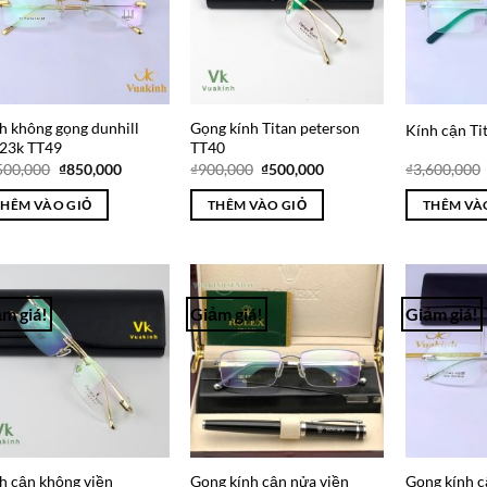
h không gọng dunhill
Gọng kính Titan peterson
Kính cận Ti
23k TT49
TT40
Giá
Giá
Giá
Giá
500,000
₫
850,000
₫
900,000
₫
500,000
₫
3,600,000
gốc
hiện
gốc
hiện
là:
tại
là:
tại
THÊM VÀO GIỎ
THÊM VÀO GIỎ
THÊM VÀ
₫1,500,000.
là:
₫900,000.
là:
₫850,000.
₫500,000.
m giá!
Giảm giá!
Giảm giá!
Add to
Add to
Wishlist
Wishlist
h cận không viền
Gọng kính cận nửa viền
Gọng kính c