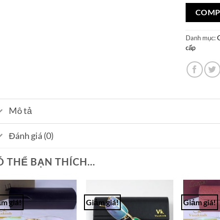
COMP
Danh mục:
cấp
Mô tả
Đánh giá (0)
Ó THỂ BẠN THÍCH…
m giá!
Giảm giá!
Giảm giá!
Add to
Add to
Wishlist
Wishlist