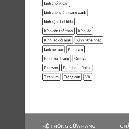
kính chống cận
kính chống ánh sáng xanh
kính cận choi bida
Kính cận thể thao
Kính lão
Kính lão đổi màu
Kính nghe nhạc
kính né mũi
Kính râm
Kính thời trang
Omega
Piterson
Porsche
Rolex
Titanium
Tròng cận
VK
HỆ THỐNG CỬA HÀNG
CH