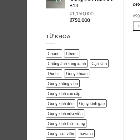
₫1,150,000.
là:
pet
B13
₫750,000.
₫
1,150,000
₫
90
Giá
Giá
₫
750,000
gốc
hiện
là:
tại
TỪ KHÓA
₫1,150,000.
là:
₫750,000.
Chanel
Chemi
Chống ánh sáng xanh
Cận râm
Dunhill
Gọng khoan
Gọng không viền
Gọng kính cao cấp
Gọng kính dẻo
Gọng kính gấp
Gọng kính nửa viền
Gọng kính thời trang
Gọng nửa viền
havana