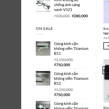
là:
tại
chống ánh sáng
₫280,000.
là:
xanh V521
₫150,000.
Giá
Giá
₫
500,000
₫
280,000
gốc
hiện
là:
tại
ON SALE
Kín
₫500,000.
là:
kgp
₫280,000.
₫
1,
Gọng kính cận
không viền Titanium
B11
₫
1,150,000
Giá
Giá
₫
750,000
gốc
hiện
Giả
Gọng kính cận
là:
tại
không viền Titanium
₫1,150,000.
là:
B12
₫750,000.
₫
1,150,000
Giá
Giá
₫
750,000
gốc
hiện
Gọng kính cận
là:
tại
Kín
không viền Titanium