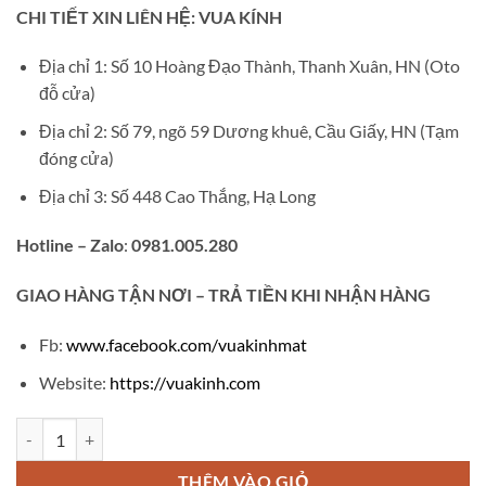
gốc
hiện
CHI TIẾT XIN LIÊN HỆ: VUA KÍNH
là:
tại
₫800,000.
là:
Địa chỉ 1: Số 10 Hoàng Đạo Thành, Thanh Xuân, HN (Oto
₫450,000.
đỗ cửa)
Địa chỉ 2: Số 79, ngõ 59 Dương khuê, Cầu Giấy, HN (Tạm
đóng cửa)
Địa chỉ 3: Số 448 Cao Thắng, Hạ Long
Hotline – Zalo
:
0981.005.280
GIAO
HÀNG TẬN NƠI – TRẢ TIỀN KHI NHẬN HÀNG
Fb:
www.facebook.com/vuakinhmat
Website:
https://vuakinh.com
Gọng kính Titan TT163 số lượng
THÊM VÀO GIỎ