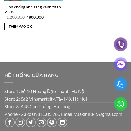
Kính chống ánh sáng xanh titan
V505
Giá
Giá
₫
1,200,000
₫
800,000
gốc
hiện
là:
tại
THÊM VÀO GIỎ
₫1,200,000.
là:
₫800,000.
HỆ THỐNG CỬA HÀNG
Store 1: Số 10 Hoàng Đạo Thành, Hà Nội
Store 2: Sa2 Vinsmartcity, Tây Mỗ, Hà Nội
Store 3: 448 Cao Thắng, Hạ Long
Phone - Zalo: 0981.005.280 Email: vuakinh846@gmail.com