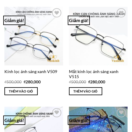
Giảm giá!
Giảm giá!
Add to
Add to
Wishlist
Wishlist
Mắt kính lọc ánh sáng xanh
Kính lọc ánh sáng xanh V509
V515
Giá
Giá
Giá
Giá
₫
500,000
₫
280,000
₫
500,000
₫
280,000
gốc
hiện
gốc
hiện
là:
tại
là:
tại
THÊM VÀO GIỎ
THÊM VÀO GIỎ
₫500,000.
là:
₫500,000.
là:
₫280,000.
₫280,000.
Giảm giá!
Giảm giá!
Add to
Add to
Wishlist
Wishlist