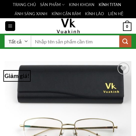
Bỏ
TRANG CHỦ
SẢN PHẨM
KINH KHOAN
KÍNH TITAN
qua
ÁNH SÁNG XANH
KÍNH CẬN RÂM
KÍNH LÃO
LIÊN HỆ
nội
dung
0
Tìm
kiếm:
Giảm giá!
Add to
Wishlist