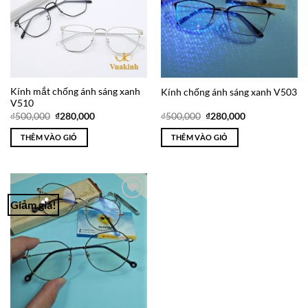
Kính mắt chống ánh sáng xanh
Kính chống ánh sáng xanh V503
V510
Giá
Giá
Giá
Giá
₫
500,000
₫
280,000
₫
500,000
₫
280,000
gốc
hiện
gốc
hiện
là:
tại
là:
tại
THÊM VÀO GIỎ
THÊM VÀO GIỎ
₫500,000.
là:
₫500,000.
là:
₫280,000.
₫280,000.
Giảm giá!
Add to
Wishlist