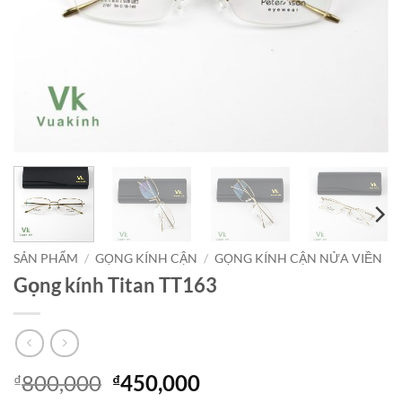
SẢN PHẨM
/
GỌNG KÍNH CẬN
/
GỌNG KÍNH CẬN NỬA VIỀN
Gọng kính Titan TT163
Giá
Giá
800,000
450,000
₫
₫