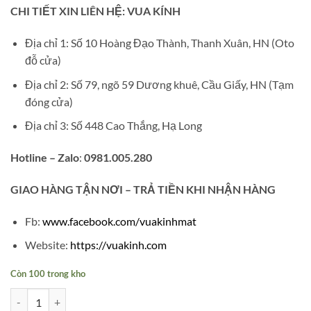
CHI TIẾT XIN LIÊN HỆ: VUA KÍNH
Địa chỉ 1: Số 10 Hoàng Đạo Thành, Thanh Xuân, HN (Oto
đỗ cửa)
Địa chỉ 2: Số 79, ngõ 59 Dương khuê, Cầu Giấy, HN (Tạm
đóng cửa)
Địa chỉ 3: Số 448 Cao Thắng, Hạ Long
Hotline – Zalo
:
0981.005.280
GIAO
HÀNG TẬN NƠI – TRẢ TIỀN KHI NHẬN HÀNG
Fb:
www.facebook.com/vuakinhmat
Website:
https://vuakinh.com
Còn 100 trong kho
Gọng kính Titan TT165 số lượng