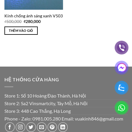
Kính chống ánh sáng xanh V503
Giá
Giá
₫
500,000
₫
280,000
gốc
hiện
là:
tại
THÊM VÀO GIỎ
₫500,000.
là:
₫280,000.
HỆ THỐNG CỬA HÀNG
Store 1: Số 10 Hoàng Đạo Thành, Hà Nội
Store 2: Sa2 Vinsmartcity, Tây Mỗ, Hà Nội
Store 3: 448 Cao Thắng, Hạ Long
Phone - Zalo: 0981.005.280 Email: vuakinh846@gmail.com