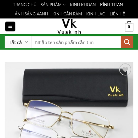
Bỏ
TRANG CHỦ
SẢN PHẨM
KINH KHOAN
KÍNH TITAN
qua
ÁNH SÁNG XANH
KÍNH CẬN RÂM
KÍNH LÃO
LIÊN HỆ
nội
dung
0
Tìm
kiếm:
Add to
Wishlist