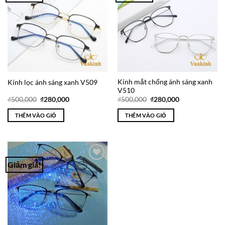
Wishlist
Wishlist
Kính mắt chống ánh sáng xanh
Kính lọc ánh sáng xanh V509
V510
Giá
Giá
Giá
Giá
₫
500,000
₫
280,000
₫
500,000
₫
280,000
gốc
hiện
gốc
hiện
là:
tại
là:
tại
THÊM VÀO GIỎ
THÊM VÀO GIỎ
₫500,000.
là:
₫500,000.
là:
₫280,000.
₫280,000.
Giảm giá!
Add to
Wishlist