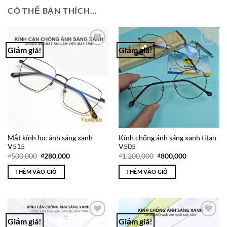
CÓ THỂ BẠN THÍCH…
Giảm giá!
Giảm giá!
Add to
Add to
Wishlist
Wishlist
Mắt kính lọc ánh sáng xanh
Kính chống ánh sáng xanh titan
V515
V505
Giá
Giá
Giá
Giá
₫
500,000
₫
280,000
₫
1,200,000
₫
800,000
gốc
hiện
gốc
hiện
là:
tại
là:
tại
THÊM VÀO GIỎ
THÊM VÀO GIỎ
₫500,000.
là:
₫1,200,000.
là:
₫280,000.
₫800,000.
Giảm giá!
Giảm giá!
Add to
Add to