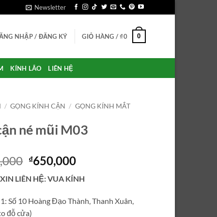
Newsletter
0
ĂNG NHẬP / ĐĂNG KÝ
GIỎ HÀNG /
₫
0
M
KÍNH LÃO
LIÊN HỆ
M
/
GỌNG KÍNH CẬN
/
GỌNG KÍNH MẮT
cận né mũi M03
Giá
Giá
,000
650,000
₫
gốc
hiện
 XIN LIÊN HỆ: VUA KÍNH
là:
tại
₫1,000,000.
là:
ỉ 1: Số 10 Hoàng Đạo Thành, Thanh Xuân,
₫650,000.
o đỗ cửa)