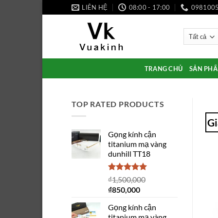
Bỏ
LIÊN HỆ
08:00 - 17:00
098100
qua
nội
dung
TRANG CHỦ
SẢN PH
TOP RATED PRODUCTS
Gi
Gọng kính cận
titanium mạ vàng
dunhill TT18
Được xếp
₫
1,500,000
hạng
5.00
Giá
Giá
₫
850,000
5 sao
gốc
hiện
Gọng kính cận
là:
tại
titanium mạ vàng