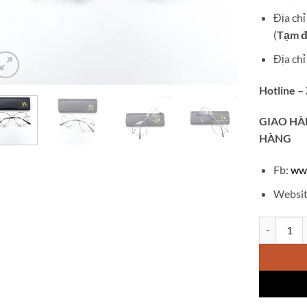
Địa ch
(
Tạm đ
Địa ch
Hotline –
GIAO
HÀ
HÀNG
Fb:
ww
Websit
Kính cận n