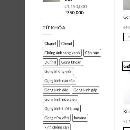
₫750,000.
₫
1,150,000
Giá
Giá
₫
750,000
Gọn
gốc
hiện
là:
tại
TỪ KHÓA
₫
1,
₫1,150,000.
là:
₫750,000.
Chanel
Chemi
Chống ánh sáng xanh
Cận râm
Dunhill
Gọng khoan
Giả
Gọng không viền
Gọng kính cao cấp
Gọng kính dẻo
Gọng kính gấp
Gọng kính nửa viền
Gọng kính thời trang
Kín
Gọng nửa viền
havana
₫
1,
kính chống cận