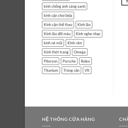
kính chống ánh sáng xanh
kính cận choi bida
Kính cận thể thao
Kính lão
Kính lão đổi màu
Kính nghe nhạc
kính né mũi
Kính râm
Kính thời trang
Omega
Piterson
Porsche
Rolex
Titanium
Tròng cận
VK
HỆ THỐNG CỬA HÀNG
CH