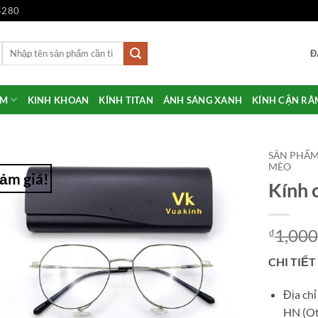
5280
Tìm
Đ
kiếm:
ẨM
KINH KHOAN
KÍNH TITAN
ÁNH SÁNG XANH
KÍNH CẬN RÂ
SẢN PHẨ
MÈO
ảm giá!
Kính 
Add to
Wishlist
1,000
₫
CHI TIẾT
Địa ch
HN (Ot