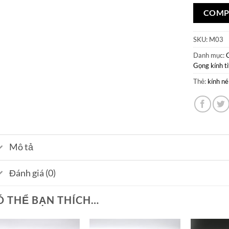
COMP
SKU:
M03
Danh mục:
Gọng kính t
Thẻ:
kính né
Mô tả
Đánh giá (0)
Ó THỂ BẠN THÍCH…