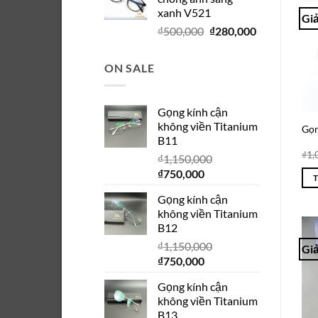
₫280,000.
là:
xanh V521
₫150,000.
Giả
Giá
Giá
₫
500,000
₫
280,000
gốc
hiện
là:
tại
ON SALE
₫500,000.
là:
₫280,000.
Gọng kính cận
không viền Titanium
Gọn
B11
₫
1,
₫
1,150,000
Giá
Giá
₫
750,000
gốc
hiện
Gọng kính cận
là:
tại
không viền Titanium
₫1,150,000.
là:
B12
₫750,000.
₫
1,150,000
Giả
Giá
Giá
₫
750,000
gốc
hiện
Gọng kính cận
là:
tại
không viền Titanium
₫1,150,000.
là:
B13