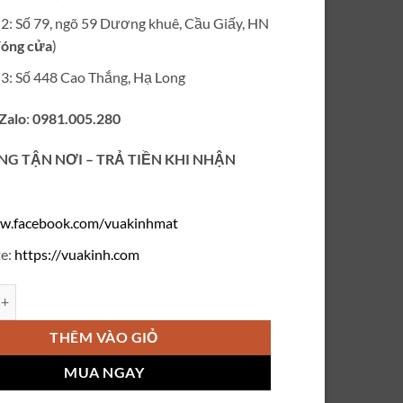
ỉ 2: Số 79, ngõ 59 Dương khuê, Cầu Giấy, HN
óng cửa
)
ỉ 3: Số 448 Cao Thắng, Hạ Long
 Zalo
:
0981.005.280
NG TẬN NƠI – TRẢ TIỀN KHI NHẬN
w.facebook.com/vuakinhmat
e:
https://vuakinh.com
é mũi M03 số lượng
THÊM VÀO GIỎ
MUA NGAY