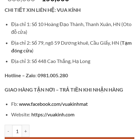
gốc
hiện
CHI TIẾT XIN LIÊN HỆ: VUA KÍNH
là:
tại
₫300,000.
là:
Địa chỉ 1: Số 10 Hoàng Đạo Thành, Thanh Xuân, HN (Oto
₫150,000.
đỗ cửa)
Địa chỉ 2: Số 79, ngõ 59 Dương khuê, Cầu Giấy, HN (
Tạm
đóng cửa
)
Địa chỉ 3: Số 448 Cao Thắng, Hạ Long
Hotline – Zalo
:
0981.005.280
GIAO
HÀNG TẬN NƠI – TRẢ TIỀN KHI NHẬN HÀNG
Fb:
www.facebook.com/vuakinhmat
Website:
https://vuakinh.com
Kính gọng tròn trắng V330 số lượng