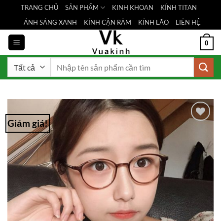
Bỏ
TRANG CHỦ
SẢN PHẨM
KINH KHOAN
KÍNH TITAN
qua
ÁNH SÁNG XANH
KÍNH CẬN RÂM
KÍNH LÃO
LIÊN HỆ
nội
dung
0
Tìm
kiếm:
Giảm giá!
Add to
Wishlist