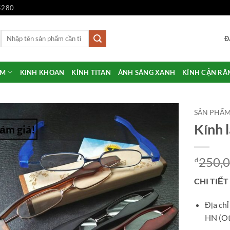
5280
Tìm
Đ
kiếm:
ẨM
KINH KHOAN
KÍNH TITAN
ÁNH SÁNG XANH
KÍNH CẬN RÂ
SẢN PHẨ
Kính 
ảm giá!
Add to
Wishlist
250,
₫
CHI TIẾT
Địa ch
HN (Ot