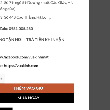
ỉ 2: Số 79, ngõ 59 Dương khuê, Cầu Giấy, HN
óng cửa
)
ỉ 3: Số 448 Cao Thắng, Hạ Long
 Zalo
:
0981.005.280
NG TẬN NƠI – TRẢ TIỀN KHI NHẬN
w.facebook.com/vuakinhmat
e:
https://vuakinh.com
oay 360 vuông số lượng
THÊM VÀO GIỎ
MUA NGAY