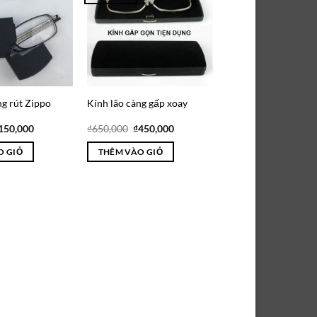
Wishlist
Wishlist
ng rút Zippo
Kính lão càng gấp xoay
iá
Giá
Giá
Giá
150,000
₫
650,000
₫
450,000
ốc
hiện
gốc
hiện
:
tại
là:
tại
O GIỎ
THÊM VÀO GIỎ
280,000.
là:
₫650,000.
là:
₫150,000.
₫450,000.