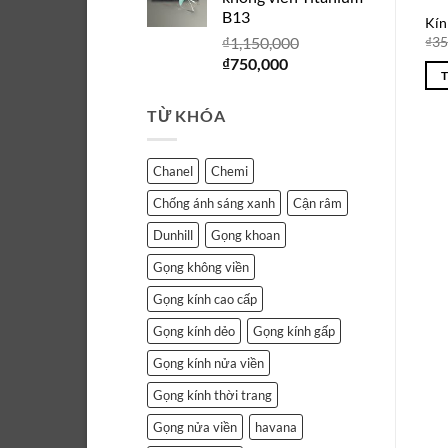
₫1,150,000.
là:
B13
₫750,000.
Kín
₫
1,150,000
₫
35
Giá
Giá
₫
750,000
gốc
hiện
là:
tại
TỪ KHÓA
₫1,150,000.
là:
₫750,000.
Chanel
Chemi
Chống ánh sáng xanh
Cận râm
Dunhill
Gọng khoan
Gọng không viền
Gọng kính cao cấp
Gọng kính dẻo
Gọng kính gấp
Gọng kính nửa viền
Gọng kính thời trang
Gọng nửa viền
havana