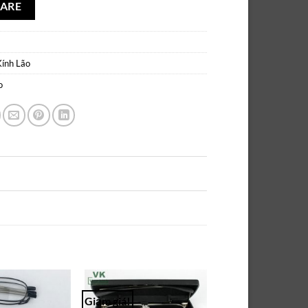
ARE
Kính Lão
o
Giảm giá!
Add to
Add to