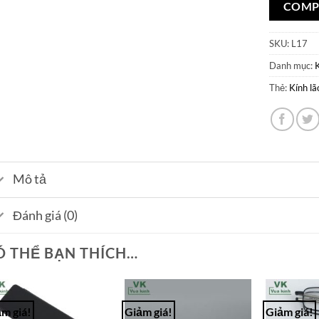
COMP
SKU:
L17
Danh mục:
Thẻ:
Kính lã
Mô tả
Đánh giá (0)
Ó THỂ BẠN THÍCH…
m giá!
Giảm giá!
Giảm giá!
Add to
Add to