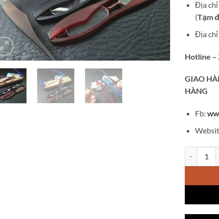
Địa ch
(
Tạm đ
Địa ch
Hotline –
GIAO
HÀ
HÀNG
Fb:
ww
Websit
Kính lão x