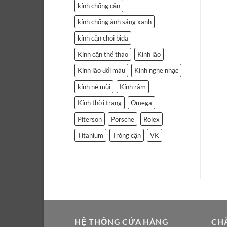
kính chống cận
kính chống ánh sáng xanh
kính cận choi bida
Kính cận thể thao
Kính lão
Kính lão đổi màu
Kính nghe nhạc
kính né mũi
Kính râm
Kính thời trang
Omega
Piterson
Porsche
Rolex
Titanium
Tròng cận
VK
HỆ THỐNG CỬA HÀNG
CH