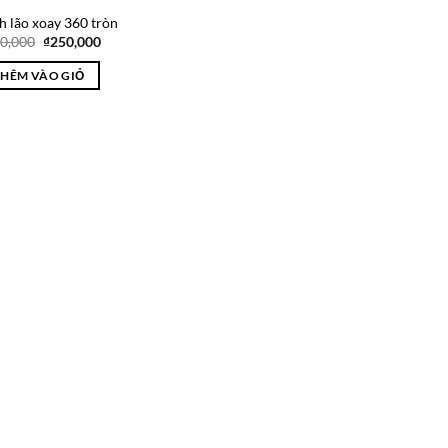
h lão xoay 360 tròn
Giá
Giá
0,000
₫
250,000
gốc
hiện
là:
tại
THÊM VÀO GIỎ
₫350,000.
là:
₫250,000.