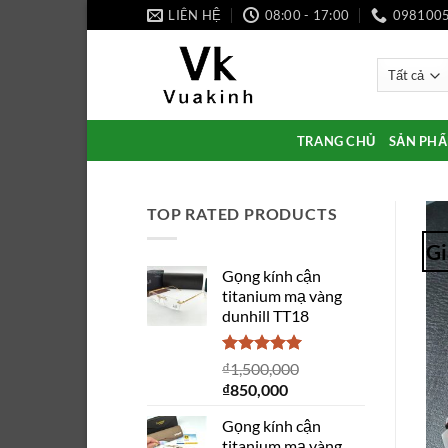
Bỏ
LIÊN HỆ
08:00 - 17:00
098100
qua
nội
dung
TRANG CHỦ
SẢN PH
TOP RATED PRODUCTS
Gi
Gọng kính cận
titanium mạ vàng
dunhill TT18
Được xếp
₫
1,500,000
hạng
5.00
Giá
Giá
₫
850,000
5 sao
gốc
hiện
Gọng kính cận
là:
tại
titanium mạ vàng