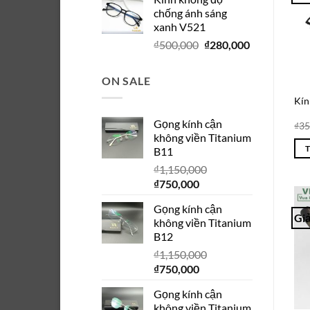
là:
tại
chống ánh sáng
₫280,000.
là:
xanh V521
₫150,000.
Giá
Giá
₫
500,000
₫
280,000
gốc
hiện
là:
tại
ON SALE
₫500,000.
là:
Kín
₫280,000.
Gọng kính cận
₫
35
không viền Titanium
B11
₫
1,150,000
Giá
Giá
₫
750,000
gốc
hiện
Gọng kính cận
là:
tại
Giả
không viền Titanium
₫1,150,000.
là:
B12
₫750,000.
₫
1,150,000
Giá
Giá
₫
750,000
gốc
hiện
Gọng kính cận
là:
tại
không viền Titanium