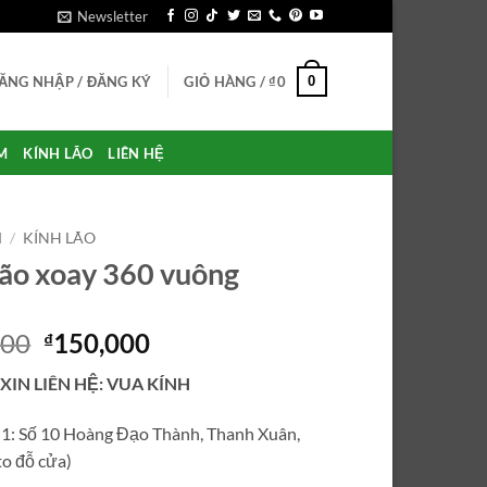
Newsletter
0
ĂNG NHẬP / ĐĂNG KÝ
GIỎ HÀNG /
₫
0
M
KÍNH LÃO
LIÊN HỆ
M
/
KÍNH LÃO
lão xoay 360 vuông
Giá
Giá
000
150,000
₫
gốc
hiện
 XIN LIÊN HỆ: VUA KÍNH
là:
tại
₫250,000.
là:
ỉ 1: Số 10 Hoàng Đạo Thành, Thanh Xuân,
₫150,000.
o đỗ cửa)