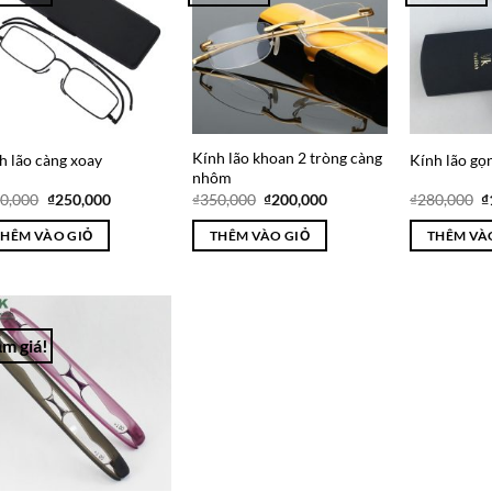
Wishlist
Wishlist
Kính lão khoan 2 tròng càng
h lão càng xoay
Kính lão gọ
nhôm
Giá
Giá
Giá
Giá
G
0,000
₫
250,000
₫
350,000
₫
200,000
₫
280,000
₫
gốc
hiện
gốc
hiện
g
là:
tại
là:
tại
là
THÊM VÀO GIỎ
THÊM VÀO GIỎ
THÊM VÀ
₫350,000.
là:
₫350,000.
là:
₫
₫250,000.
₫200,000.
m giá!
Add to
Wishlist