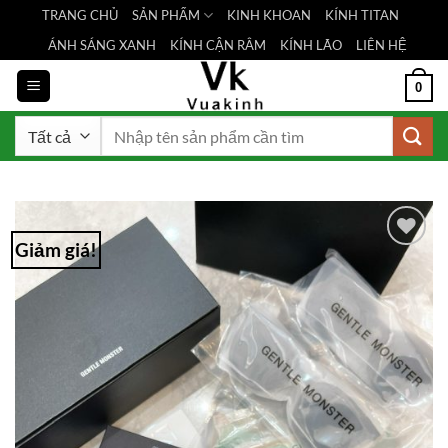
Bỏ
TRANG CHỦ
SẢN PHẨM
KINH KHOAN
KÍNH TITAN
qua
ÁNH SÁNG XANH
KÍNH CẬN RÂM
KÍNH LÃO
LIÊN HỆ
nội
dung
0
Tìm
kiếm:
Giảm giá!
Add to
Wishlist