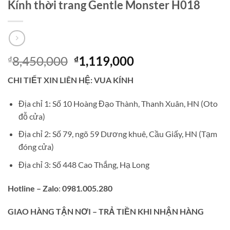
Kính thời trang Gentle Monster H018
Giá
Giá
8,450,000
1,119,000
₫
₫
gốc
hiện
CHI TIẾT XIN LIÊN HỆ: VUA KÍNH
là:
tại
₫8,450,000.
là:
Địa chỉ 1: Số 10 Hoàng Đạo Thành, Thanh Xuân, HN (Oto
₫1,119,000.
đỗ cửa)
Địa chỉ 2: Số 79, ngõ 59 Dương khuê, Cầu Giấy, HN (Tạm
đóng cửa)
Địa chỉ 3: Số 448 Cao Thắng, Hạ Long
Hotline – Zalo
:
0981.005.280
GIAO
HÀNG TẬN NƠI – TRẢ TIỀN KHI NHẬN HÀNG