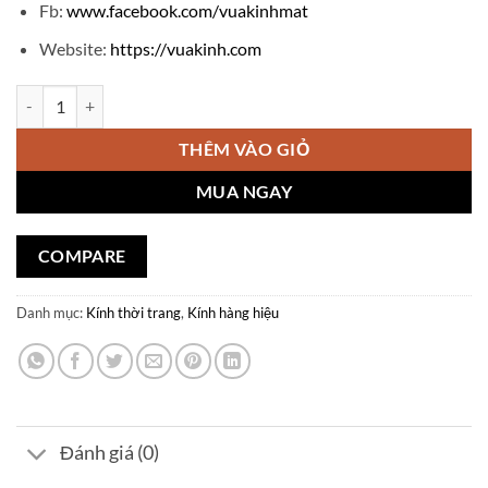
Fb:
www.facebook.com/vuakinhmat
Website:
https://vuakinh.com
Kính thời trang Gentle Monster H018 số lượng
THÊM VÀO GIỎ
MUA NGAY
COMPARE
Danh mục:
Kính thời trang
,
Kính hàng hiệu
Đánh giá (0)