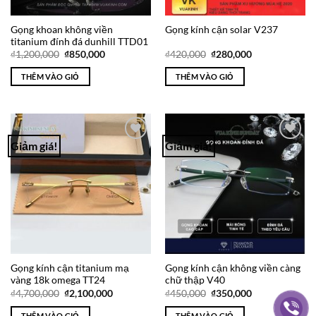
Gọng khoan không viền
Gọng kính cận solar V237
titanium đính đá dunhill TTD01
Giá
Giá
Giá
Giá
₫
1,200,000
₫
850,000
₫
420,000
₫
280,000
gốc
hiện
gốc
hiện
là:
tại
là:
tại
THÊM VÀO GIỎ
THÊM VÀO GIỎ
₫1,200,000.
là:
₫420,000.
là:
₫850,000.
₫280,000.
Giảm giá!
Giảm giá!
Add to
Add to
Wishlist
Wishlist
Gọng kính cận titanium mạ
Gọng kính cận không viền càng
vàng 18k omega TT24
chữ thập V40
Giá
Giá
Giá
Giá
₫
4,700,000
₫
2,100,000
₫
450,000
₫
350,000
gốc
hiện
gốc
hiện
là:
tại
là:
tại
THÊM VÀO GIỎ
THÊM VÀO GIỎ