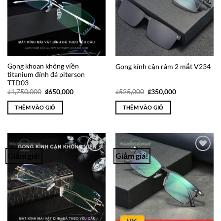
Gọng khoan không viền
Gọng kính cận râm 2 mắt V234
titanium đính đá piterson
TTD03
Giá
Giá
Giá
Giá
₫
1,750,000
₫
650,000
₫
525,000
₫
350,000
gốc
hiện
gốc
hiện
là:
tại
là:
tại
THÊM VÀO GIỎ
THÊM VÀO GIỎ
₫1,750,000.
là:
₫525,000.
là:
₫650,000.
₫350,000.
Giảm giá!
Giảm giá!
Add to
Add to
Wishlist
Wishlist