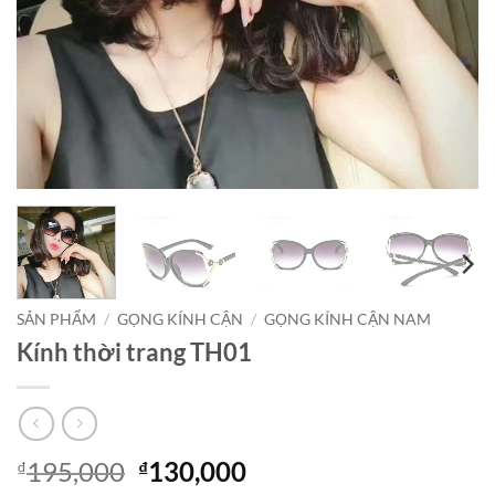
SẢN PHẨM
/
GỌNG KÍNH CẬN
/
GỌNG KÍNH CẬN NAM
Kính thời trang TH01
Giá
Giá
195,000
130,000
₫
₫