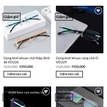
Giảm giá!
Giảm giá!
Add to
Add to
Wishlist
Wishlist
Gọng kính khoan chữ thập đính
Gọng kính khoan càng chữ O
đá VD226
VD229
Giá
Giá
Giá
Giá
₫
525,000
₫
350,000
₫
525,000
₫
350,000
gốc
hiện
gốc
hiện
là:
tại
là:
tại
THÊM VÀO GIỎ
THÊM VÀO GIỎ
₫525,000.
là:
₫525,000.
là:
₫350,000.
₫350,000.
Giảm giá!
Giảm giá!
Add to
Add to
Wishlist
Wishlist