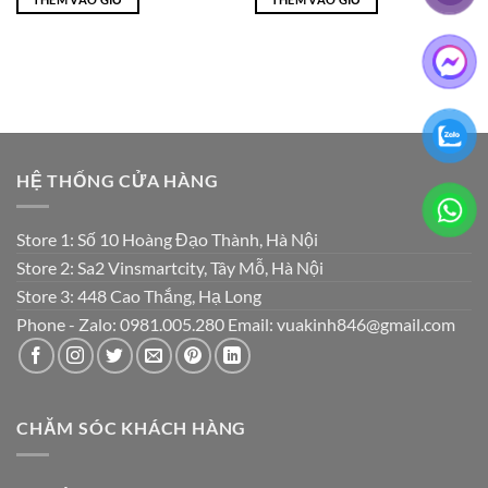
₫4,700,000.
là:
₫450,000.
là:
₫2,100,000.
₫350,000.
HỆ THỐNG CỬA HÀNG
Store 1: Số 10 Hoàng Đạo Thành, Hà Nội
Store 2: Sa2 Vinsmartcity, Tây Mỗ, Hà Nội
Store 3: 448 Cao Thắng, Hạ Long
Phone - Zalo: 0981.005.280 Email: vuakinh846@gmail.com
CHĂM SÓC KHÁCH HÀNG