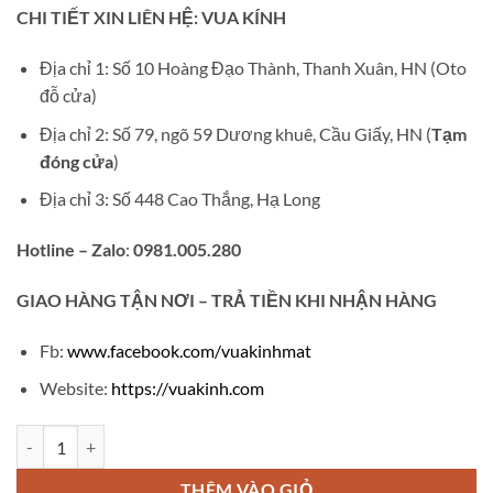
gốc
hiện
CHI TIẾT XIN LIÊN HỆ: VUA KÍNH
là:
tại
₫195,000.
là:
Địa chỉ 1: Số 10 Hoàng Đạo Thành, Thanh Xuân, HN (Oto
₫130,000.
đỗ cửa)
Địa chỉ 2: Số 79, ngõ 59 Dương khuê, Cầu Giấy, HN (
Tạm
đóng cửa
)
Địa chỉ 3: Số 448 Cao Thắng, Hạ Long
Hotline – Zalo
:
0981.005.280
GIAO
HÀNG TẬN NƠI – TRẢ TIỀN KHI NHẬN HÀNG
Fb:
www.facebook.com/vuakinhmat
Website:
https://vuakinh.com
Kính thời trang TH01 số lượng
THÊM VÀO GIỎ