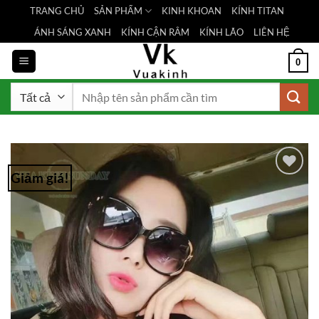
Bỏ
TRANG CHỦ
SẢN PHẨM
KINH KHOAN
KÍNH TITAN
qua
ÁNH SÁNG XANH
KÍNH CẬN RÂM
KÍNH LÃO
LIÊN HỆ
nội
dung
0
Tìm
kiếm:
Giảm giá!
Add to
Wishlist