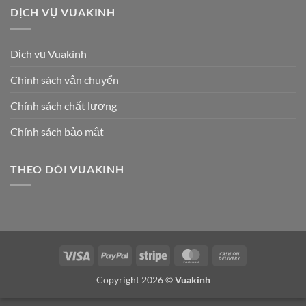
DỊCH VỤ VUAKINH
Dịch vụ Vuakinh
Chính sách vận chuyển
Chính sách chất lượng
Chính sách bảo mật
THEO DÕI VUAKINH
Visa
PayPal
Stripe
MasterCard
Cash
On
Copyright 2026 ©
Vuakinh
Delivery