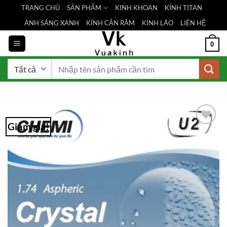
Bỏ
TRANG CHỦ
SẢN PHẨM
KINH KHOAN
KÍNH TITAN
qua
ÁNH SÁNG XANH
KÍNH CẬN RÂM
KÍNH LÃO
LIÊN HỆ
nội
dung
0
Tìm
kiếm:
Giảm giá!
Add to
Wishlist