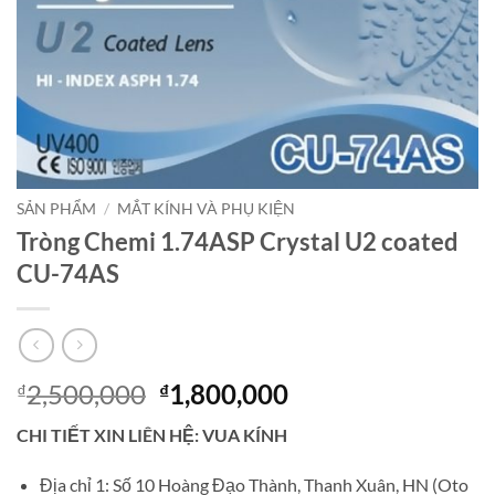
SẢN PHẨM
/
MẮT KÍNH VÀ PHỤ KIỆN
Tròng Chemi 1.74ASP Crystal U2 coated
CU-74AS
Giá
Giá
2,500,000
1,800,000
₫
₫
gốc
hiện
CHI TIẾT XIN LIÊN HỆ: VUA KÍNH
là:
tại
₫2,500,000.
là:
Địa chỉ 1: Số 10 Hoàng Đạo Thành, Thanh Xuân, HN (Oto