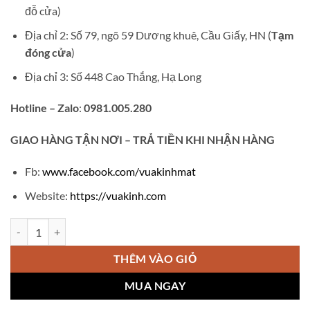
₫1,800,000.
đỗ cửa)
Địa chỉ 2: Số 79, ngõ 59 Dương khuê, Cầu Giấy, HN (
Tạm
đóng cửa
)
Địa chỉ 3: Số 448 Cao Thắng, Hạ Long
Hotline – Zalo
:
0981.005.280
GIAO
HÀNG TẬN NƠI – TRẢ TIỀN KHI NHẬN HÀNG
Fb:
www.facebook.com/vuakinhmat
Website:
https://vuakinh.com
Tròng Chemi 1.74ASP Crystal U2 coated CU-74AS số lượng
THÊM VÀO GIỎ
MUA NGAY