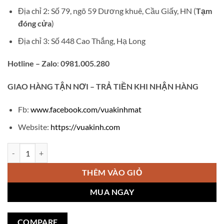
Địa chỉ 2: Số 79, ngõ 59 Dương khuê, Cầu Giấy, HN (
Tạm
đóng cửa
)
Địa chỉ 3: Số 448 Cao Thắng, Hạ Long
Hotline – Zalo
:
0981.005.280
GIAO
HÀNG TẬN NƠI – TRẢ TIỀN KHI NHẬN HÀNG
Fb:
www.facebook.com/vuakinhmat
Website:
https://vuakinh.com
Gọng kính cận Charmart 050 số lượng
THÊM VÀO GIỎ
MUA NGAY
COMPARE