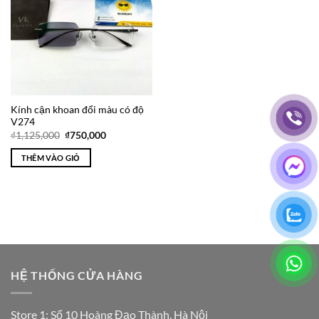
Kính cận khoan đổi màu có độ
V274
Giá
Giá
₫
1,125,000
₫
750,000
gốc
hiện
là:
tại
THÊM VÀO GIỎ
₫1,125,000.
là:
₫750,000.
HỆ THỐNG CỬA HÀNG
Store 1: Số 10 Hoàng Đạo Thành, Hà Nội