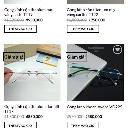
Gọng kính cận titanium mạ
Gọng kính cận titanium mạ
vàng casio TT19
vàng cartier TT22
Giá
Giá
Giá
Giá
₫
1,575,000
₫
950,000
₫
1,800,000
₫
950,000
gốc
hiện
gốc
hiện
là:
tại
là:
tại
THÊM VÀO GIỎ
THÊM VÀO GIỎ
₫1,575,000.
là:
₫1,800,000.
là:
₫950,000.
₫950,000.
Giảm giá!
Giảm giá!
Add to
Add to
Wishlist
Wishlist
Gọng kính cận titanium dunhill
Gọng kính khoan sword VD225
TT17
Giá
Giá
Giá
Giá
₫
1,500,000
₫
850,000
₫
570,000
₫
380,000
gốc
hiện
gốc
hiện
là:
tại
là:
tại
THÊM VÀO GIỎ
THÊM VÀO GIỎ
₫1,500,000.
là:
₫570,000.
là: