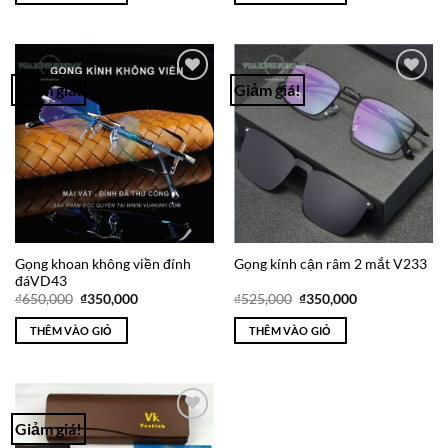
₫850,000.
₫380,000.
Giảm giá!
Giảm giá!
Add to
Add to
Wishlist
Wishlist
Gọng khoan không viền đính
Gọng kính cận râm 2 mắt V233
đáVD43
Giá
Giá
Giá
Giá
₫
650,000
₫
350,000
₫
525,000
₫
350,000
gốc
hiện
gốc
hiện
là:
tại
là:
tại
THÊM VÀO GIỎ
THÊM VÀO GIỎ
₫650,000.
là:
₫525,000.
là:
₫350,000.
₫350,000.
Giảm giá!
Add to
Wishlist