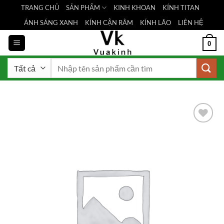
Bỏ
TRANG CHỦ
SẢN PHẨM
KINH KHOAN
KÍNH TITAN
qua
ÁNH SÁNG XANH
KÍNH CẬN RÂM
KÍNH LÃO
LIÊN HỆ
nội
dung
0
Tìm
kiếm:
Add to
Wishlist