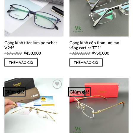
Gọng kính titanium porscher
Gọng kính cận titanium mạ
V245
vàng cartier TT21
Giá
Giá
Giá
Giá
₫
675,000
₫
450,000
₫
3,500,000
₫
950,000
gốc
hiện
gốc
hiện
là:
tại
là:
tại
THÊM VÀO GIỎ
THÊM VÀO GIỎ
₫675,000.
là:
₫3,500,000.
là:
₫450,000.
₫950,000.
Giảm giá!
Giảm giá!
Add to
Add to
Wishlist
Wishlist