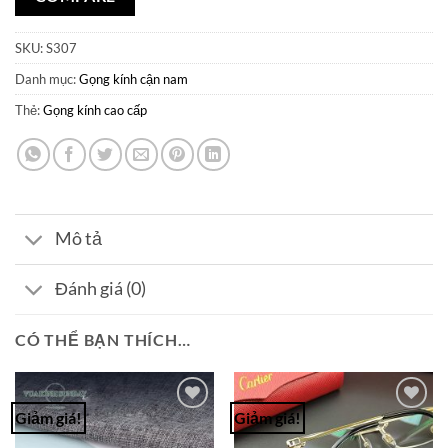
SKU:
S307
Danh mục:
Gọng kính cận nam
Thẻ:
Gọng kính cao cấp
Mô tả
Đánh giá (0)
CÓ THỂ BẠN THÍCH…
Giảm giá!
Giảm giá!
Add to
Add to
Wishlist
Wishlist