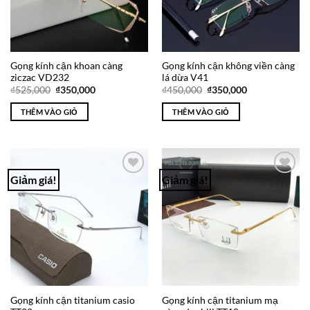
Gọng kính cận khoan càng
Gọng kính cận không viền càng
ziczac VD232
lá dừa V41
Giá
Giá
Giá
Giá
₫
525,000
₫
350,000
₫
450,000
₫
350,000
gốc
hiện
gốc
hiện
là:
tại
là:
tại
THÊM VÀO GIỎ
THÊM VÀO GIỎ
₫525,000.
là:
₫450,000.
là:
₫350,000.
₫350,000.
Giảm giá!
Giảm giá!
Add to
Add to
Wishlist
Wishlist
Gọng kính cận titanium casio
Gọng kính cận titanium mạ