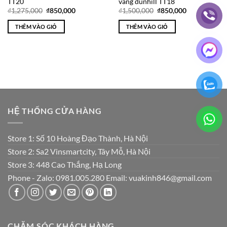
TT20
vàng dunhill TT18
Giá
Giá
Giá
Giá
₫
1,275,000
₫
850,000
₫
1,500,000
₫
850,000
gốc
hiện
gốc
hiện
là:
tại
là:
tại
THÊM VÀO GIỎ
THÊM VÀO GIỎ
₫1,275,000.
là:
₫1,500,000.
là:
₫850,000.
₫850,000.
HỆ THỐNG CỬA HÀNG
Store 1: Số 10 Hoàng Đạo Thành, Hà Nội
Store 2: Sa2 Vinsmartcity, Tây Mỗ, Hà Nội
Store 3: 448 Cao Thắng, Hạ Long
Phone - Zalo: 0981.005.280 Email: vuakinh846@gmail.com
CHĂM SÓC KHÁCH HÀNG