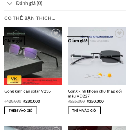
Đánh giá (0)
CÓ THỂ BẠN THÍCH…
Giảm giá!
Giảm giá!
Add to
Add to
Wishlist
Wishlist
Gọng kính khoan chữ thập đổi
Gọng kính cận solar V235
màu VD227
Giá
Giá
Giá
Giá
₫
420,000
₫
280,000
₫
525,000
₫
350,000
gốc
hiện
gốc
hiện
là:
tại
là:
tại
THÊM VÀO GIỎ
THÊM VÀO GIỎ
₫420,000.
là:
₫525,000.
là:
₫280,000.
₫350,000.