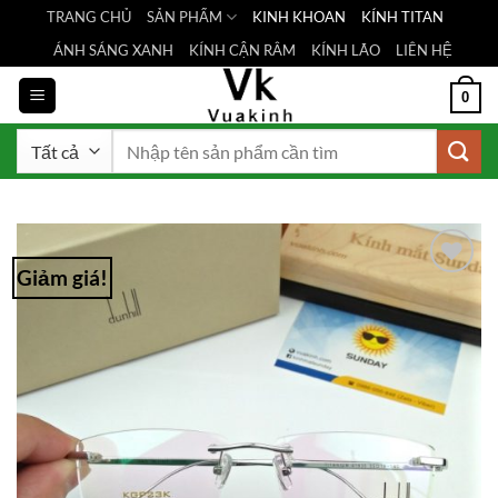
Bỏ
TRANG CHỦ
SẢN PHẨM
KINH KHOAN
KÍNH TITAN
qua
ÁNH SÁNG XANH
KÍNH CẬN RÂM
KÍNH LÃO
LIÊN HỆ
nội
dung
0
Tìm
kiếm:
Giảm giá!
Add to
Wishlist