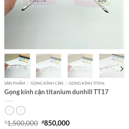
SẢN PHẨM
/
GỌNG KÍNH CẬN
/
GỌNG KÍNH TITAN
Gọng kính cận titanium dunhill TT17
Giá
Giá
1,500,000
850,000
₫
₫