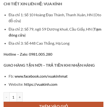
gốc
hiện
CHI TIẾT XIN LIÊN HỆ: VUA KÍNH
là:
tại
₫1,500,000.
là:
Địa chỉ 1: Số 10 Hoàng Đạo Thành, Thanh Xuân, HN (Oto
₫850,000.
đỗ cửa)
Địa chỉ 2: Số 79, ngõ 59 Dương khuê, Cầu Giấy, HN (
Tạm
đóng cửa
)
Địa chỉ 3: Số 448 Cao Thắng, Hạ Long
Hotline – Zalo
:
0981.005.280
GIAO
HÀNG TẬN NƠI – TRẢ TIỀN KHI NHẬN HÀNG
Fb:
www.facebook.com/vuakinhmat
Website:
https://vuakinh.com
Gọng kính cận titanium dunhill TT17 số lượng
THÊM VÀO GIỎ