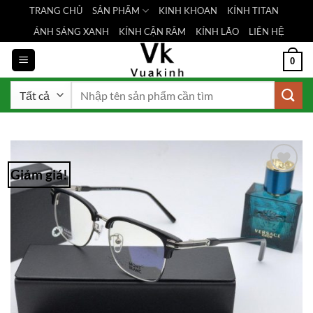
Bỏ
TRANG CHỦ
SẢN PHẨM
KINH KHOAN
KÍNH TITAN
qua
ÁNH SÁNG XANH
KÍNH CẬN RÂM
KÍNH LÃO
LIÊN HỆ
nội
dung
0
Tìm
kiếm:
Giảm giá!
Add to
Wishlist