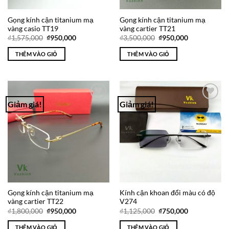
Gọng kính cận titanium mạ
Gọng kính cận titanium mạ
vàng casio TT19
vàng cartier TT21
Giá
Giá
Giá
Giá
₫
1,575,000
₫
950,000
₫
3,500,000
₫
950,000
gốc
hiện
gốc
hiện
là:
tại
là:
tại
THÊM VÀO GIỎ
THÊM VÀO GIỎ
₫1,575,000.
là:
₫3,500,000.
là:
₫950,000.
₫950,000.
Giảm giá!
Giảm giá!
Add to
Add to
Wishlist
Wishlist
Gọng kính cận titanium mạ
Kính cận khoan đổi màu có độ
vàng cartier TT22
V274
Giá
Giá
Giá
Giá
₫
1,800,000
₫
950,000
₫
1,125,000
₫
750,000
gốc
hiện
gốc
hiện
là:
tại
là:
tại
THÊM VÀO GIỎ
THÊM VÀO GIỎ