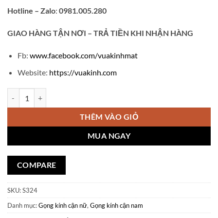
Hotline – Zalo
:
0981.005.280
GIAO
HÀNG TẬN NƠI – TRẢ TIỀN KHI NHẬN HÀNG
Fb:
www.facebook.com/vuakinhmat
Website:
https://vuakinh.com
Gọng kính cận MonBlance 452 số lượng
THÊM VÀO GIỎ
MUA NGAY
COMPARE
SKU:
S324
Danh mục:
Gọng kính cận nữ
,
Gọng kính cận nam