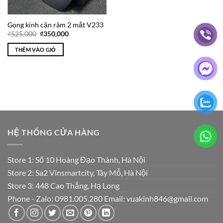
Gọng kính cận râm 2 mắt V233
Giá
Giá
₫
525,000
₫
350,000
gốc
hiện
là:
tại
THÊM VÀO GIỎ
₫525,000.
là:
₫350,000.
HỆ THỐNG CỬA HÀNG
Store 1: Số 10 Hoàng Đạo Thành, Hà Nội
Store 2: Sa2 Vinsmartcity, Tây Mỗ, Hà Nội
Store 3: 448 Cao Thắng, Hạ Long
Phone - Zalo: 0981.005.280 Email: vuakinh846@gmail.com