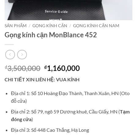
SẢN PHẨM
/
GỌNG KÍNH CẬN
/
GỌNG KÍNH CẬN NAM
Gọng kính cận MonBlance 452
Giá
Giá
3,500,000
1,160,000
₫
₫
gốc
hiện
CHI TIẾT XIN LIÊN HỆ: VUA KÍNH
là:
tại
₫3,500,000.
là:
Địa chỉ 1: Số 10 Hoàng Đạo Thành, Thanh Xuân, HN (Oto
₫1,160,000.
đỗ cửa)
Địa chỉ 2: Số 79, ngõ 59 Dương khuê, Cầu Giấy, HN (
Tạm
đóng cửa
)
Địa chỉ 3: Số 448 Cao Thắng, Hạ Long