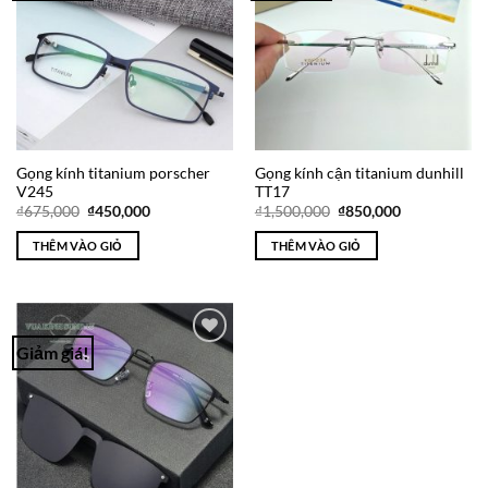
Wishlist
Wishlist
Gọng kính titanium porscher
Gọng kính cận titanium dunhill
V245
TT17
Giá
Giá
Giá
Giá
₫
675,000
₫
450,000
₫
1,500,000
₫
850,000
gốc
hiện
gốc
hiện
là:
tại
là:
tại
THÊM VÀO GIỎ
THÊM VÀO GIỎ
₫675,000.
là:
₫1,500,000.
là:
₫450,000.
₫850,000.
Giảm giá!
Add to
Wishlist