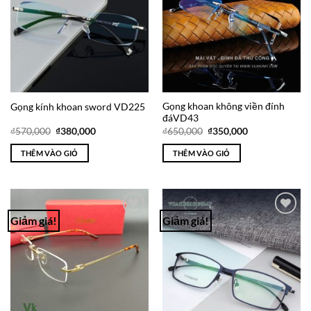
Gọng khoan không viền đính
Gọng kính khoan sword VD225
đáVD43
Giá
Giá
Giá
Giá
₫
570,000
₫
380,000
₫
650,000
₫
350,000
gốc
hiện
gốc
hiện
là:
tại
là:
tại
THÊM VÀO GIỎ
THÊM VÀO GIỎ
₫570,000.
là:
₫650,000.
là:
₫380,000.
₫350,000.
Giảm giá!
Giảm giá!
Add to
Add to
Wishlist
Wishlist