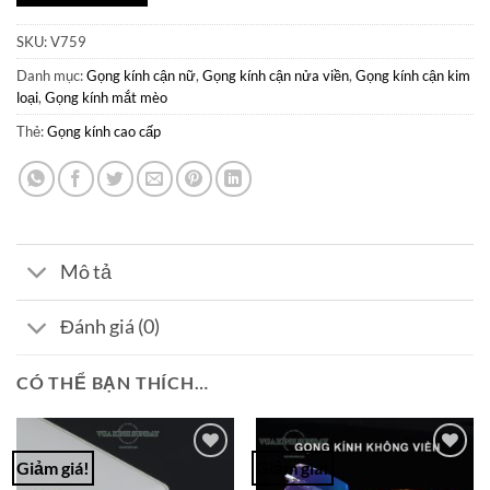
SKU:
V759
Danh mục:
Gọng kính cận nữ
,
Gọng kính cận nửa viền
,
Gọng kính cận kim
loại
,
Gọng kính mắt mèo
Thẻ:
Gọng kính cao cấp
Mô tả
Đánh giá (0)
CÓ THỂ BẠN THÍCH…
Giảm giá!
Giảm giá!
Add to
Add to
Wishlist
Wishlist