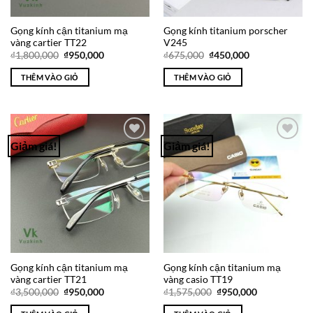
Gọng kính cận titanium mạ
Gọng kính titanium porscher
vàng cartier TT22
V245
Giá
Giá
Giá
Giá
₫
1,800,000
₫
950,000
₫
675,000
₫
450,000
gốc
hiện
gốc
hiện
là:
tại
là:
tại
THÊM VÀO GIỎ
THÊM VÀO GIỎ
₫1,800,000.
là:
₫675,000.
là:
₫950,000.
₫450,000.
Giảm giá!
Giảm giá!
Add to
Add to
Wishlist
Wishlist
Gọng kính cận titanium mạ
Gọng kính cận titanium mạ
vàng cartier TT21
vàng casio TT19
Giá
Giá
Giá
Giá
₫
3,500,000
₫
950,000
₫
1,575,000
₫
950,000
gốc
hiện
gốc
hiện
là:
tại
là:
tại