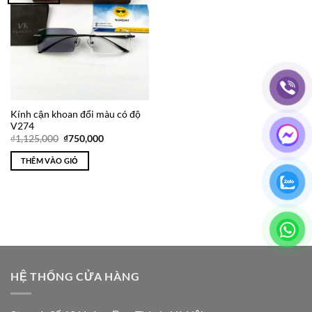
Wishlist
Kính cận khoan đổi màu có độ
V274
Giá
Giá
₫
1,125,000
₫
750,000
gốc
hiện
là:
tại
THÊM VÀO GIỎ
₫1,125,000.
là:
₫750,000.
HỆ THỐNG CỬA HÀNG