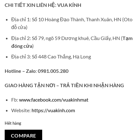
gốc
hiện
CHI TIẾT XIN LIÊN HỆ: VUA KÍNH
là:
tại
₫4,250,000.
là:
Địa chỉ 1: Số 10 Hoàng Đạo Thành, Thanh Xuân, HN (Oto
₫359,000.
đỗ cửa)
Địa chỉ 2: Số 79, ngõ 59 Dương khuê, Cầu Giấy, HN (
Tạm
đóng cửa
)
Địa chỉ 3: Số 448 Cao Thắng, Hạ Long
Hotline – Zalo
:
0981.005.280
GIAO
HÀNG TẬN NƠI – TRẢ TIỀN KHI NHẬN HÀNG
Fb:
www.facebook.com/vuakinhmat
Website:
https://vuakinh.com
Hết hàng
COMPARE