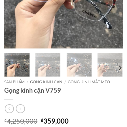
SẢN PHẨM
/
GỌNG KÍNH CẬN
/
GỌNG KÍNH MẮT MÈO
Gọng kính cận V759
Giá
Giá
4,250,000
359,000
₫
₫