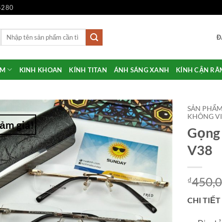
5280
Tìm
Đ
kiếm:
ẨM
KINH KHOAN
KÍNH TITAN
ÁNH SÁNG XANH
KÍNH CẬN RÂ
SẢN PHẨ
KHÔNG VI
ảm giá!
Gọng 
Add to
Wishlist
V38
450,
₫
CHI TIẾT