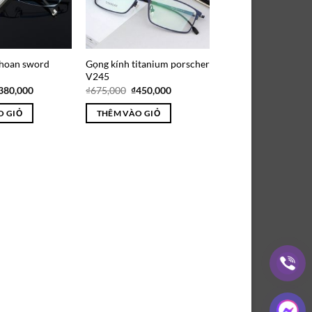
khoan sword
Gọng kính titanium porscher
V245
iá
Giá
Giá
Giá
380,000
₫
675,000
₫
450,000
ốc
hiện
gốc
hiện
:
tại
là:
tại
O GIỎ
THÊM VÀO GIỎ
570,000.
là:
₫675,000.
là:
₫380,000.
₫450,000.