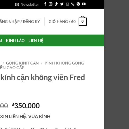
Newsletter
0
ĂNG NHẬP / ĐĂNG KÝ
GIỎ HÀNG /
₫
0
M
KÍNH LÃO
LIÊN HỆ
M
/
GỌNG KÍNH CẬN
/
KÍNH KHÔNG GỌNG
ỀN CAO CẤP
kính cận không viền Fred
Giá
Giá
000
350,000
₫
gốc
hiện
 XIN LIÊN HỆ: VUA KÍNH
là:
tại
₫450,000.
là: