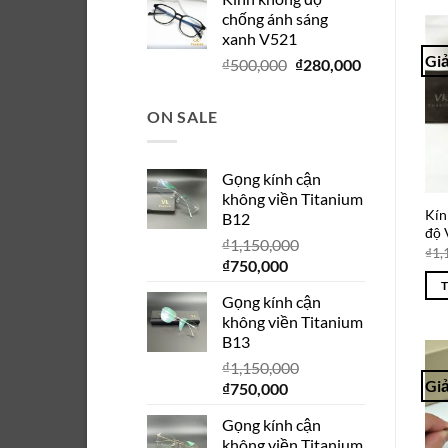
là:
tại
chống ánh sáng
₫280,000.
là:
xanh V521
₫150,000.
Giả
Giá
Giá
₫
500,000
₫
280,000
gốc
hiện
là:
tại
ON SALE
₫500,000.
là:
₫280,000.
Gọng kính cận
không viền Titanium
Kín
B12
độ
₫
1,150,000
₫
1,
Giá
Giá
₫
750,000
gốc
hiện
Gọng kính cận
là:
tại
không viền Titanium
₫1,150,000.
là:
B13
₫750,000.
₫
1,150,000
Giả
Giá
Giá
₫
750,000
gốc
hiện
Gọng kính cận
là:
tại
không viền Titanium