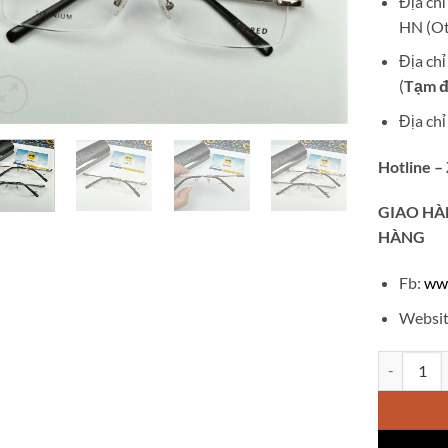
Địa ch
HN (Ot
Địa ch
(
Tạm đ
Địa ch
Hotline –
GIAO
HÀ
HÀNG
Fb:
ww
Websit
Gọng kính 