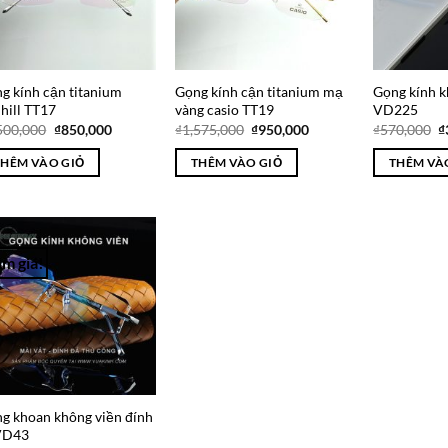
g kính cận titanium
Gọng kính cận titanium mạ
Gọng kính 
hill TT17
vàng casio TT19
VD225
Giá
Giá
Giá
Giá
G
500,000
₫
850,000
₫
1,575,000
₫
950,000
₫
570,000
₫
gốc
hiện
gốc
hiện
g
là:
tại
là:
tại
là
THÊM VÀO GIỎ
THÊM VÀO GIỎ
THÊM VÀ
₫1,500,000.
là:
₫1,575,000.
là:
₫
₫850,000.
₫950,000.
m giá!
Add to
Wishlist
g khoan không viền đính
VD43