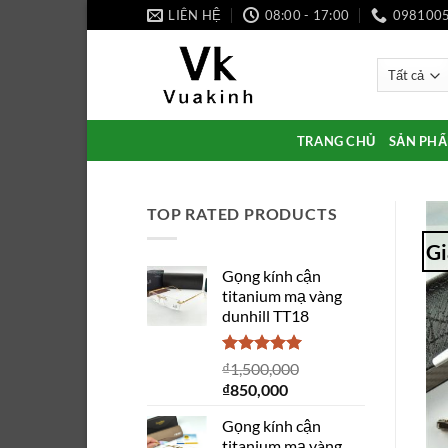
Bỏ
LIÊN HỆ
08:00 - 17:00
098100
qua
nội
dung
TRANG CHỦ
SẢN PH
TOP RATED PRODUCTS
Gi
Gọng kính cận
titanium mạ vàng
dunhill TT18
Được xếp
₫
1,500,000
hạng
5.00
Giá
Giá
₫
850,000
5 sao
gốc
hiện
Gọng kính cận
là:
tại
titanium mạ vàng