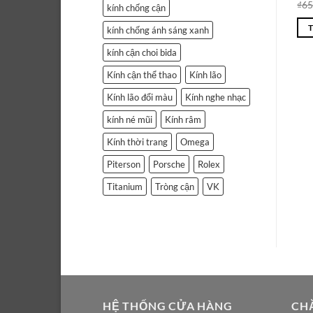
₫
65
kính chống cận
kính chống ánh sáng xanh
kính cận choi bida
Kính cận thể thao
Kính lão
Kính lão đổi màu
Kính nghe nhạc
kính né mũi
Kính râm
Kính thời trang
Omega
Piterson
Porsche
Rolex
Titanium
Tròng cận
VK
HỆ THỐNG CỬA HÀNG
CH