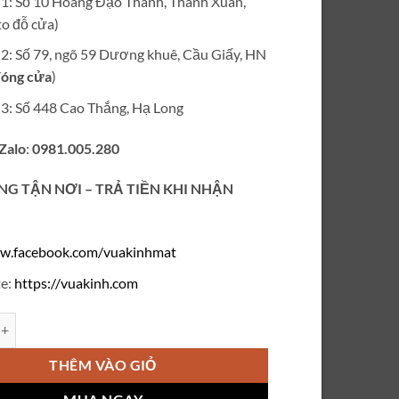
ỉ 1: Số 10 Hoàng Đạo Thành, Thanh Xuân,
₫350,000.
o đỗ cửa)
ỉ 2: Số 79, ngõ 59 Dương khuê, Cầu Giấy, HN
óng cửa
)
ỉ 3: Số 448 Cao Thắng, Hạ Long
 Zalo
:
0981.005.280
NG TẬN NƠI – TRẢ TIỀN KHI NHẬN
w.facebook.com/vuakinhmat
e:
https://vuakinh.com
cận không viền Fred V38 số lượng
THÊM VÀO GIỎ