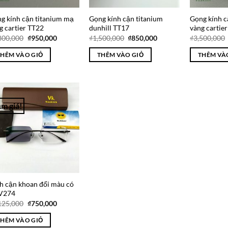
g kính cận titanium mạ
Gọng kính cận titanium
Gọng kính c
g cartier TT22
dunhill TT17
vàng cartie
Giá
Giá
Giá
Giá
800,000
₫
950,000
₫
1,500,000
₫
850,000
₫
3,500,000
gốc
hiện
gốc
hiện
là:
tại
là:
tại
THÊM VÀO GIỎ
THÊM VÀO GIỎ
THÊM VÀ
₫1,800,000.
là:
₫1,500,000.
là:
₫950,000.
₫850,000.
m giá!
Add to
Wishlist
h cận khoan đổi màu có
 V274
Giá
Giá
125,000
₫
750,000
gốc
hiện
là:
tại
THÊM VÀO GIỎ
₫1,125,000.
là: