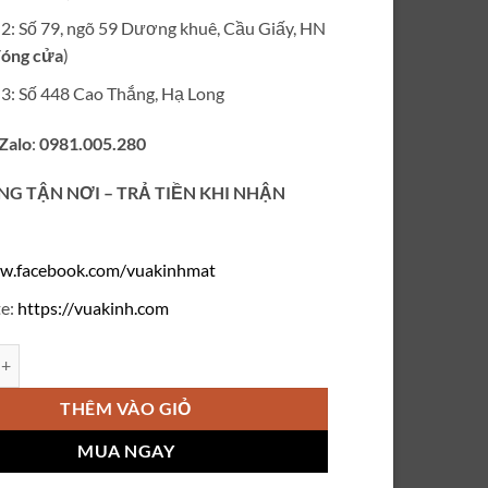
ỉ 2: Số 79, ngõ 59 Dương khuê, Cầu Giấy, HN
óng cửa
)
ỉ 3: Số 448 Cao Thắng, Hạ Long
 Zalo
:
0981.005.280
NG TẬN NƠI – TRẢ TIỀN KHI NHẬN
w.facebook.com/vuakinhmat
e:
https://vuakinh.com
 hãng V-idol 595 số lượng
THÊM VÀO GIỎ
MUA NGAY