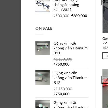
là:
tại
Giả
chống ánh sáng
₫280,000.
là:
xanh V521
₫150,000.
Giá
Giá
₫
500,000
₫
280,000
gốc
hiện
là:
tại
ON SALE
₫500,000.
là:
₫280,000.
Gọn
Gọng kính cận
V2
không viền Titanium
₫
52
B11
₫
1,150,000
Giá
Giá
₫
750,000
gốc
hiện
Gọng kính cận
là:
tại
không viền Titanium
₫1,150,000.
là:
Giả
B12
₫750,000.
₫
1,150,000
Giá
Giá
₫
750,000
gốc
hiện
Gọng kính cận
là:
tại
không viền Titanium