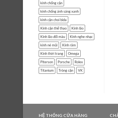
kính chống cận
kính chống ánh sáng xanh
kính cận choi bida
Kính cận thể thao
Kính lão
Kính lão đổi màu
Kính nghe nhạc
kính né mũi
Kính râm
Kính thời trang
Omega
Piterson
Porsche
Rolex
Titanium
Tròng cận
VK
HỆ THỐNG CỬA HÀNG
CH