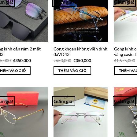
m giá!
Giảm giá!
Giảm giá!
Add to
Add to
Wishlist
Wishlist
g kính cận râm 2 mắt
Gọng khoan không viền đính
Gọng kính c
33
đáVD43
vàng casio 
Giá
Giá
Giá
Giá
5,000
₫
350,000
₫
650,000
₫
350,000
₫
1,575,000
gốc
hiện
gốc
hiện
là:
tại
là:
tại
THÊM VÀO GIỎ
THÊM VÀO GIỎ
THÊM VÀ
₫525,000.
là:
₫650,000.
là:
₫350,000.
₫350,000.
m giá!
Giảm giá!
Giảm giá!
Add to
Add to
Wishlist
Wishlist