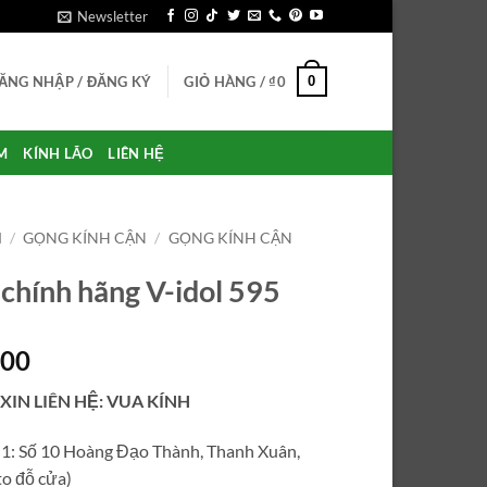
Newsletter
0
ĂNG NHẬP / ĐĂNG KÝ
GIỎ HÀNG /
₫
0
M
KÍNH LÃO
LIÊN HỆ
M
/
GỌNG KÍNH CẬN
/
GỌNG KÍNH CẬN
chính hãng V-idol 595
000
 XIN LIÊN HỆ: VUA KÍNH
ỉ 1: Số 10 Hoàng Đạo Thành, Thanh Xuân,
o đỗ cửa)