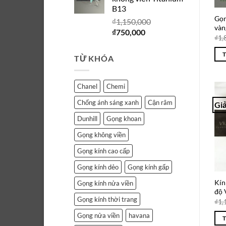
₫1,150,000.
là:
B13
₫750,000.
Gọn
₫
1,150,000
vàn
Giá
Giá
₫
750,000
₫
1,
gốc
hiện
là:
tại
TỪ KHÓA
₫1,150,000.
là:
₫750,000.
Chanel
Chemi
Chống ánh sáng xanh
Cận râm
Giả
Dunhill
Gọng khoan
Gọng không viền
Gọng kính cao cấp
Gọng kính dẻo
Gọng kính gấp
Kín
Gọng kính nửa viền
độ
Gọng kính thời trang
₫
1,
Gọng nửa viền
havana