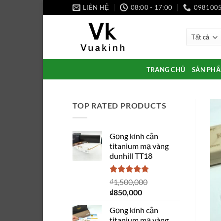
Bỏ
LIÊN HỆ
08:00 - 17:00
098100
qua
nội
dung
TRANG CHỦ
SẢN PH
TOP RATED PRODUCTS
Gọng kính cận
titanium mạ vàng
dunhill TT18
Được xếp
₫
1,500,000
hạng
5.00
Giá
Giá
₫
850,000
5 sao
gốc
hiện
Gọng kính cận
là:
tại
titanium mạ vàng