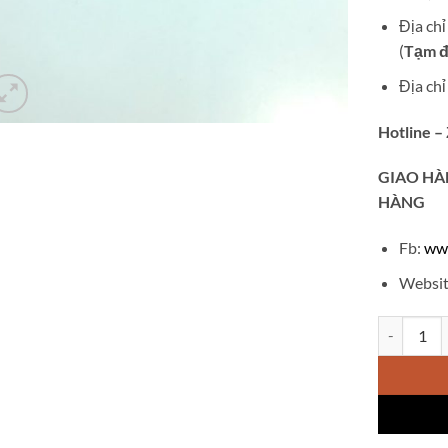
Địa ch
(
Tạm đ
Địa ch
Hotline –
GIAO
HÀ
HÀNG
Fb:
ww
Websit
Gọng chính