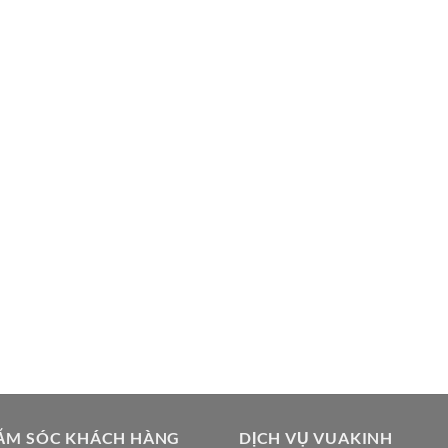
₫750,000.
ĂM SÓC KHÁCH HÀNG
DỊCH VỤ VUAKINH