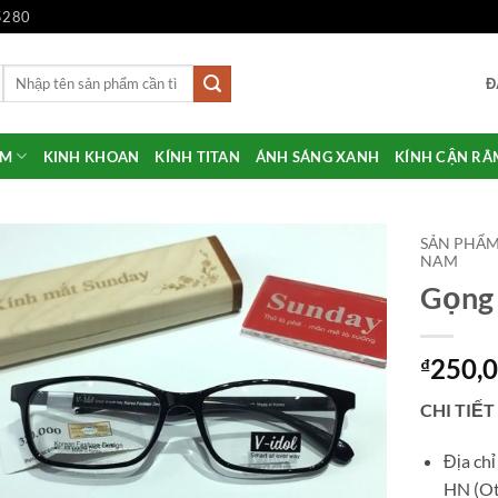
5280
Tìm
Đ
kiếm:
ẨM
KINH KHOAN
KÍNH TITAN
ÁNH SÁNG XANH
KÍNH CẬN RÂ
SẢN PHẨ
NAM
Gọng 
Add to
Wishlist
250,
₫
CHI TIẾT
Địa ch
HN (Ot