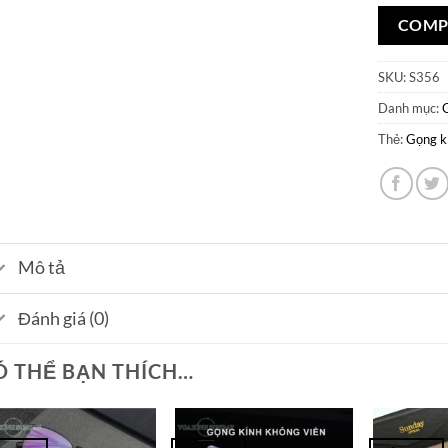
COMP
SKU:
S356
Danh mục:
Thẻ:
Gọng k
Mô tả
Đánh giá (0)
Ó THỂ BẠN THÍCH…