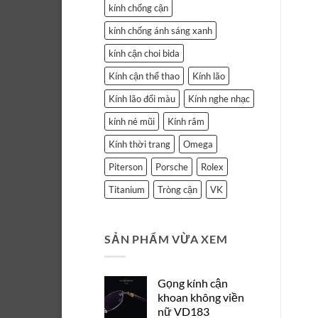
kính chống cận
kính chống ánh sáng xanh
kính cận choi bida
Kính cận thể thao
Kính lão
Kính lão đổi màu
Kính nghe nhạc
kính né mũi
Kính râm
Kính thời trang
Omega
Piterson
Porsche
Rolex
Titanium
Tròng cận
VK
SẢN PHẨM VỪA XEM
Gọng kính cận
khoan không viền
nữ VD183