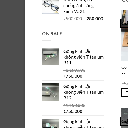
là:
tại
chống ánh sáng
₫280,000.
là:
xanh V521
₫150,000.
Giá
Giá
₫
500,000
₫
280,000
Giả
gốc
hiện
là:
tại
ON SALE
₫500,000.
là:
₫280,000.
Gọng kính cận
không viền Titanium
B11
Gọn
₫
1,150,000
vàn
Giá
Giá
₫
750,000
gốc
hiện
₫
4,
Gọng kính cận
là:
tại
không viền Titanium
₫1,150,000.
là:
B12
₫750,000.
₫
1,150,000
Giá
Giá
₫
750,000
gốc
hiện
Giả
Gọng kính cận
là:
tại
không viền Titanium