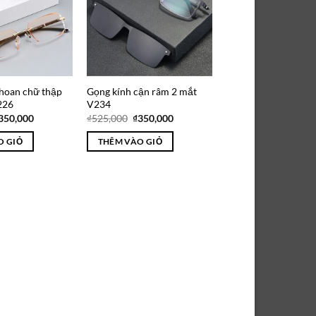
hoan chữ thập
Gọng kính cận râm 2 mắt
226
V234
iá
Giá
Giá
Giá
350,000
₫
525,000
₫
350,000
ốc
hiện
gốc
hiện
:
tại
là:
tại
O GIỎ
THÊM VÀO GIỎ
525,000.
là:
₫525,000.
là:
₫350,000.
₫350,000.