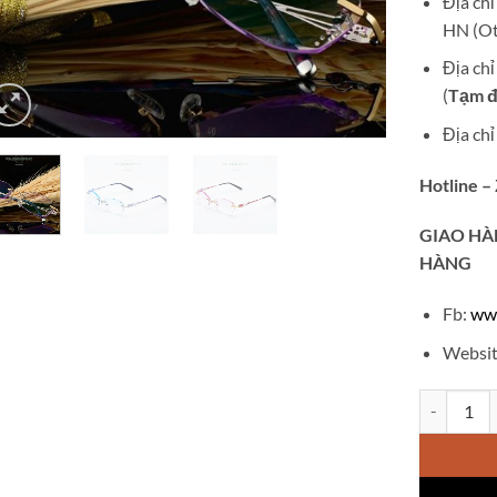
Địa ch
HN (Ot
Địa ch
(
Tạm đ
Địa ch
Hotline –
GIAO
HÀ
HÀNG
Fb:
ww
Websit
Gọng kính 