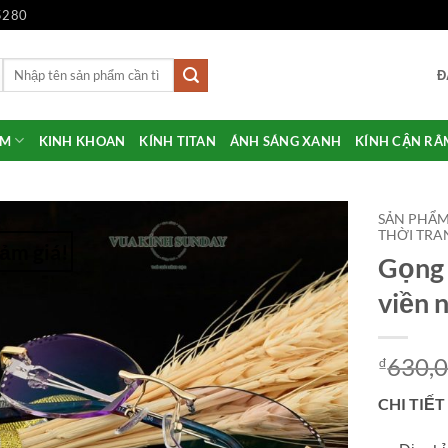
5280
Tìm
Đ
kiếm:
ẨM
KINH KHOAN
KÍNH TITAN
ÁNH SÁNG XANH
KÍNH CẬN RÂ
SẢN PHẨ
THỜI TRA
ảm giá!
Gọng 
Add to
Wishlist
viền
630,
₫
CHI TIẾT