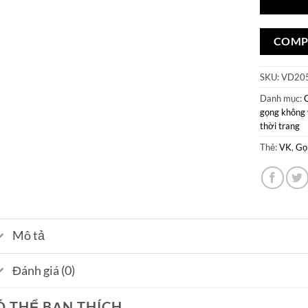
COMP
SKU:
VD20
Danh mục:
gọng không 
thời trang
Thẻ:
VK
,
Gọ
Mô tả
Đánh giá (0)
Ó THỂ BẠN THÍCH…