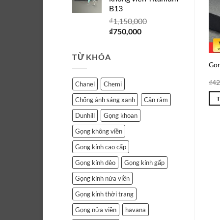
₫1,150,000.
là:
B13
₫750,000.
₫
1,150,000
Giá
Giá
₫
750,000
gốc
hiện
là:
tại
TỪ KHÓA
₫1,150,000.
là:
Gọn
₫750,000.
₫
42
Chanel
Chemi
Chống ánh sáng xanh
Cận râm
Dunhill
Gọng khoan
Gọng không viền
Gọng kính cao cấp
Gọng kính dẻo
Gọng kính gấp
Gọng kính nửa viền
Gọng kính thời trang
Gọng nửa viền
havana