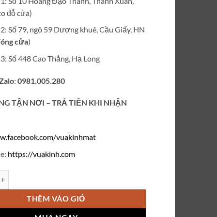
ỉ 1: Số 10 Hoàng Đạo Thành, Thanh Xuân,
₫420,000.
o đỗ cửa)
ỉ 2: Số 79, ngõ 59 Dương khuê, Cầu Giấy, HN
óng cửa
)
ỉ 3: Số 448 Cao Thắng, Hạ Long
 Zalo
:
0981.005.280
NG TẬN NƠI – TRẢ TIỀN KHI NHẬN
w.facebook.com/vuakinhmat
e:
https://vuakinh.com
cận khoan không viền nữ VD205 số lượng
THÊM VÀO GIỎ