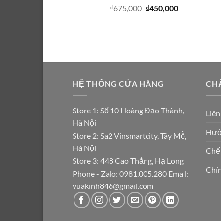
Giá
Giá
₫
675,000
₫
450,000
gốc
hiện
là:
tại
₫675,000.
là:
₫450,000.
HỆ THỐNG CỬA HÀNG
CH
Store 1: Số 10 Hoàng Đạo Thành,
Liên
Hà Nội
Hướ
Store 2: Sa2 Vinsmartcity, Tây Mỗ,
Hà Nội
Chế
Store 3: 448 Cao Thắng, Hạ Long
Chín
Phone - Zalo: 0981.005.280 Email:
vuakinh846@gmail.com