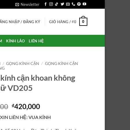
Newsletter
0
ĂNG NHẬP / ĐĂNG KÝ
GIỎ HÀNG /
₫
0
M
KÍNH LÃO
LIÊN HỆ
M
/
GỌNG KÍNH CẬN
/
GỌNG KÍNH CẬN
NG
kính cận khoan không
 nữ VD205
Giá
Giá
000
420,000
₫
gốc
hiện
 XIN LIÊN HỆ: VUA KÍNH
là:
tại
₫630,000.
là: