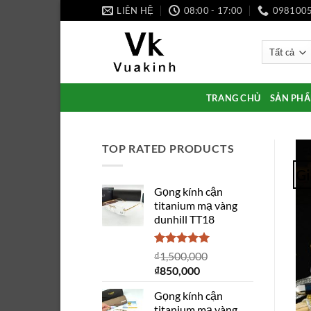
Bỏ
LIÊN HỆ
08:00 - 17:00
098100
qua
nội
dung
TRANG CHỦ
SẢN PH
TOP RATED PRODUCTS
Gi
Gọng kính cận
titanium mạ vàng
dunhill TT18
Được xếp
₫
1,500,000
hạng
5.00
Giá
Giá
₫
850,000
5 sao
gốc
hiện
Gọng kính cận
là:
tại
titanium mạ vàng