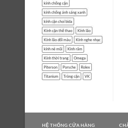
kính chống cận
kính chống ánh sáng xanh
kính cận choi bida
Kính cận thể thao
Kính lão
Kính lão đổi màu
Kính nghe nhạc
kính né mũi
Kính râm
Kính thời trang
Omega
Piterson
Porsche
Rolex
Titanium
Tròng cận
VK
HỆ THỐNG CỬA HÀNG
CH