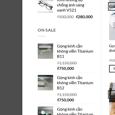
là:
tại
chống ánh sáng
₫280,000.
là:
Giả
xanh V521
₫150,000.
Giá
Giá
₫
500,000
₫
280,000
gốc
hiện
là:
tại
ON SALE
₫500,000.
là:
₫280,000.
Gọng kính cận
Gọn
đín
không viền Titanium
B11
₫
52
₫
1,150,000
Giá
Giá
₫
750,000
gốc
hiện
Gọng kính cận
là:
tại
không viền Titanium
₫1,150,000.
là:
B12
₫750,000.
₫
1,150,000
Giả
Giá
Giá
₫
750,000
gốc
hiện
Gọng kính cận
là:
tại
không viền Titanium