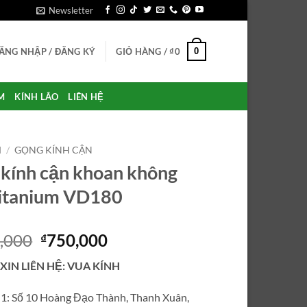
Newsletter
0
ĂNG NHẬP / ĐĂNG KÝ
GIỎ HÀNG /
₫
0
M
KÍNH LÃO
LIÊN HỆ
M
/
GỌNG KÍNH CẬN
kính cận khoan không
titanium VD180
Giá
Giá
,000
750,000
₫
gốc
hiện
 XIN LIÊN HỆ: VUA KÍNH
là:
tại
₫1,125,000.
là:
ỉ 1: Số 10 Hoàng Đạo Thành, Thanh Xuân,
₫750,000.