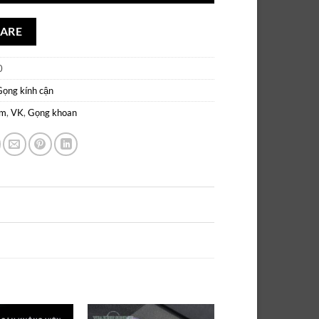
ARE
0
Gọng kính cận
um
,
VK
,
Gọng khoan