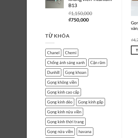
₫1,150,000.
là:
B13
₫750,000.
₫
1,150,000
Giá
Giá
₫
750,000
Gọn
gốc
hiện
vàn
là:
tại
TỪ KHÓA
₫1,150,000.
là:
₫
4,
₫750,000.
Chanel
Chemi
Chống ánh sáng xanh
Cận râm
Dunhill
Gọng khoan
Gọng không viền
Gọng kính cao cấp
Gọng kính dẻo
Gọng kính gấp
Gọng kính nửa viền
Gọng kính thời trang
Gọng nửa viền
havana