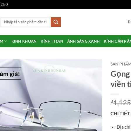
5280
Tìm
Đ
kiếm:
ẨM
KINH KHOAN
KÍNH TITAN
ÁNH SÁNG XANH
KÍNH CẬN RÂ
SẢN PHẨ
Gọng 
ảm giá!
Add to
viền 
Wishlist
1,125
₫
CHI TIẾT
Địa ch