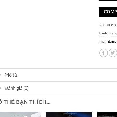
COMP
SKU:
VD18
Danh mục:
Thẻ:
Titani
Mô tả
Đánh giá (0)
Ó THỂ BẠN THÍCH…