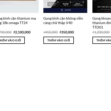
g kính cận titanium mạ
Gọng kính cận không viền
Gọng khoan
g 18k omega TT24
càng chữ thập V40
titanium đín
TTD01
Giá
Giá
Giá
Giá
700,000
₫
2,100,000
₫
450,000
₫
350,000
₫
1,200,000
gốc
hiện
gốc
hiện
là:
tại
là:
tại
THÊM VÀO GIỎ
THÊM VÀO GIỎ
THÊM VÀ
₫4,700,000.
là:
₫450,000.
là:
₫2,100,000.
₫350,000.