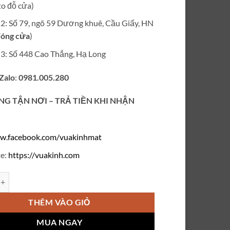
o đỗ cửa)
ỉ 2: Số 79, ngõ 59 Dương khuê, Cầu Giấy, HN
óng cửa
)
ỉ 3: Số 448 Cao Thắng, Hạ Long
 Zalo
:
0981.005.280
NG TẬN NƠI – TRẢ TIỀN KHI NHẬN
w.facebook.com/vuakinhmat
e:
https://vuakinh.com
cận khoan không viền titanium VD180 số lượng
THÊM VÀO GIỎ
MUA NGAY