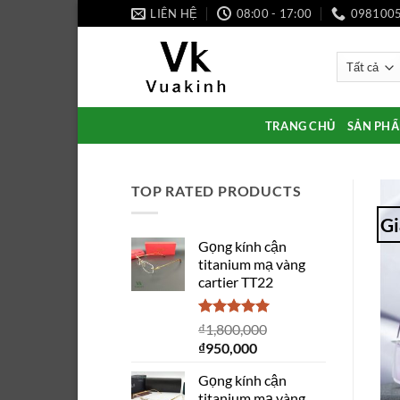
Bỏ
LIÊN HỆ
08:00 - 17:00
098100
qua
nội
dung
TRANG CHỦ
SẢN PH
TOP RATED PRODUCTS
Gi
Gọng kính cận
titanium mạ vàng
cartier TT22
Được xếp
₫
1,800,000
hạng
5.00
Giá
Giá
₫
950,000
5 sao
gốc
hiện
Gọng kính cận
là:
tại
titanium mạ vàng