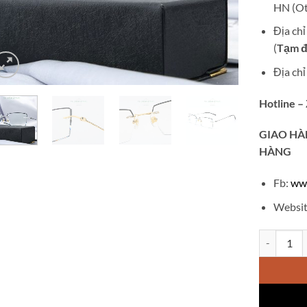
HN (Ot
Địa ch
(
Tạm đ
Địa ch
Hotline –
GIAO
HÀ
HÀNG
Fb:
ww
Websit
Gọng kính 