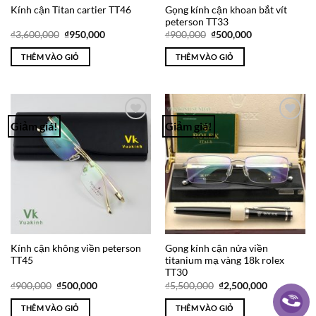
Gọng kính cận khoan bắt vít
Kính cận Titan cartier TT46
peterson TT33
Giá
Giá
Giá
Giá
₫
3,600,000
₫
950,000
₫
900,000
₫
500,000
gốc
hiện
gốc
hiện
là:
tại
là:
tại
THÊM VÀO GIỎ
THÊM VÀO GIỎ
₫3,600,000.
là:
₫900,000.
là:
₫950,000.
₫500,000.
Giảm giá!
Giảm giá!
Add to
Add to
Wishlist
Wishlist
Kính cận không viền peterson
Gọng kính cận nửa viền
TT45
titanium mạ vàng 18k rolex
TT30
Giá
Giá
Giá
Giá
₫
900,000
₫
500,000
₫
5,500,000
₫
2,500,000
gốc
hiện
gốc
hiện
là:
tại
là:
tại
THÊM VÀO GIỎ
THÊM VÀO GIỎ
₫900,000.
là:
₫5,500,000.
là: