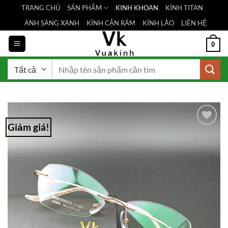
Bỏ
TRANG CHỦ
SẢN PHẨM
KINH KHOAN
KÍNH TITAN
qua
ÁNH SÁNG XANH
KÍNH CẬN RÂM
KÍNH LÃO
LIÊN HỆ
nội
dung
0
Tìm
kiếm:
Giảm giá!
Add to
Wishlist