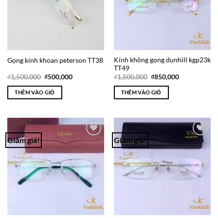
Kính không gọng dunhill kgp23k
Gọng kính khoan peterson TT38
TT49
Giá
Giá
Giá
Giá
₫
1,500,000
₫
500,000
₫
1,500,000
₫
850,000
gốc
hiện
gốc
hiện
là:
tại
là:
tại
THÊM VÀO GIỎ
THÊM VÀO GIỎ
₫1,500,000.
là:
₫1,500,000.
là:
₫500,000.
₫850,000.
Giảm giá!
Giảm giá!
Add to
Add to
Wishlist
Wishlist