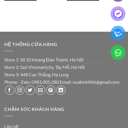
₫500,000.
₫2,500,000
HỆ THỐNG CỬA HÀNG
Store 1: Số 10 Hoàng Đạo Thành, Hà Nội
Store 2: Sa2 Vinsmartcity, Tây Mỗ, Hà Nội
Store 3: 448 Cao Thắng, Hạ Long
Phone - Zalo: 0981.005.280 Email: vuakinh846@gmail.com
CHĂM SÓC KHÁCH HÀNG
Liên hệ