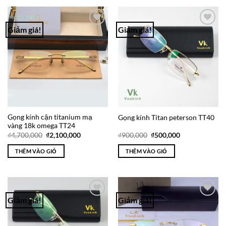
Giảm giá!
Giảm giá!
Add to
Add to
Wishlist
Wishlist
Gọng kính cận titanium mạ
Gọng kính Titan peterson TT40
vàng 18k omega TT24
Giá
Giá
Giá
Giá
₫
4,700,000
₫
2,100,000
₫
900,000
₫
500,000
gốc
hiện
gốc
hiện
là:
tại
là:
tại
THÊM VÀO GIỎ
THÊM VÀO GIỎ
₫4,700,000.
là:
₫900,000.
là:
₫2,100,000.
₫500,000.
Giảm giá!
Giảm giá!
Add to
Add to
Wishlist
Wishlist