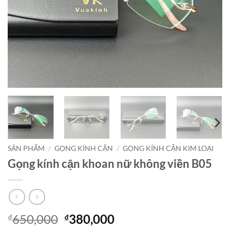
SẢN PHẨM
/
GỌNG KÍNH CẬN
/
GỌNG KÍNH CẬN KIM LOẠI
Gọng kính cận khoan nữ không viền B05
Giá
Giá
650,000
380,000
₫
₫