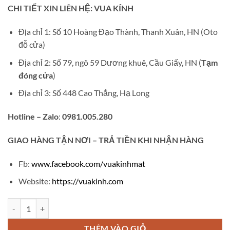
gốc
hiện
CHI TIẾT XIN LIÊN HỆ: VUA KÍNH
là:
tại
₫650,000.
là:
Địa chỉ 1: Số 10 Hoàng Đạo Thành, Thanh Xuân, HN (Oto
₫380,000.
đỗ cửa)
Địa chỉ 2: Số 79, ngõ 59 Dương khuê, Cầu Giấy, HN (
Tạm
đóng cửa
)
Địa chỉ 3: Số 448 Cao Thắng, Hạ Long
Hotline – Zalo
:
0981.005.280
GIAO
HÀNG TẬN NƠI – TRẢ TIỀN KHI NHẬN HÀNG
Fb:
www.facebook.com/vuakinhmat
Website:
https://vuakinh.com
Gọng kính cận khoan nữ không viền B05 số lượng
THÊM VÀO GIỎ