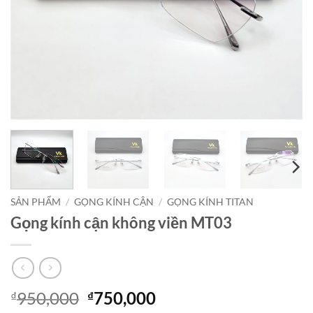
SẢN PHẨM
/
GỌNG KÍNH CẬN
/
GỌNG KÍNH TITAN
Gọng kính cận không viền MT03
Giá
Giá
950,000
750,000
₫
₫