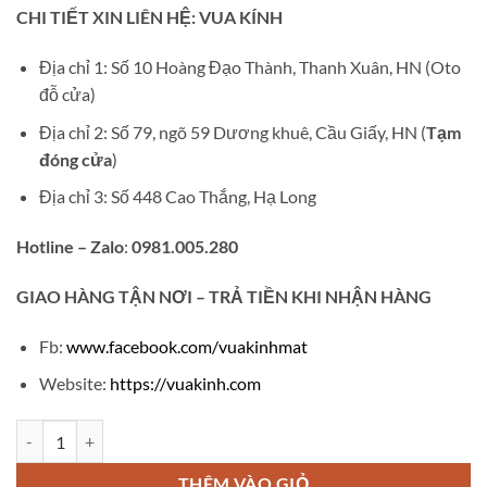
gốc
hiện
CHI TIẾT XIN LIÊN HỆ: VUA KÍNH
là:
tại
₫950,000.
là:
Địa chỉ 1: Số 10 Hoàng Đạo Thành, Thanh Xuân, HN (Oto
₫750,000.
đỗ cửa)
Địa chỉ 2: Số 79, ngõ 59 Dương khuê, Cầu Giấy, HN (
Tạm
đóng cửa
)
Địa chỉ 3: Số 448 Cao Thắng, Hạ Long
Hotline – Zalo
:
0981.005.280
GIAO
HÀNG TẬN NƠI – TRẢ TIỀN KHI NHẬN HÀNG
Fb:
www.facebook.com/vuakinhmat
Website:
https://vuakinh.com
Gọng kính cận không viền MT03 số lượng
THÊM VÀO GIỎ