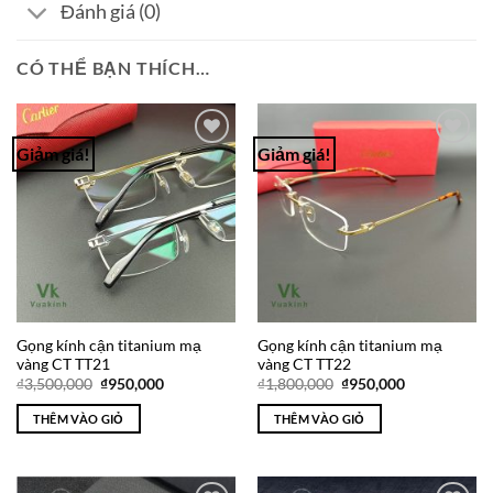
Đánh giá (0)
CÓ THỂ BẠN THÍCH…
Giảm giá!
Giảm giá!
Add to
Add to
Wishlist
Wishlist
Gọng kính cận titanium mạ
Gọng kính cận titanium mạ
vàng CT TT21
vàng CT TT22
Giá
Giá
Giá
Giá
₫
3,500,000
₫
950,000
₫
1,800,000
₫
950,000
gốc
hiện
gốc
hiện
là:
tại
là:
tại
THÊM VÀO GIỎ
THÊM VÀO GIỎ
₫3,500,000.
là:
₫1,800,000.
là:
₫950,000.
₫950,000.