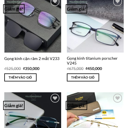
Giảm giá!
Giảm giá!
Add to
Add to
Wishlist
Wishlist
Gọng kính titanium porscher
Gọng kính cận râm 2 mắt V233
V245
Giá
Giá
Giá
Giá
₫
525,000
₫
350,000
₫
675,000
₫
450,000
gốc
hiện
gốc
hiện
là:
tại
là:
tại
THÊM VÀO GIỎ
THÊM VÀO GIỎ
₫525,000.
là:
₫675,000.
là:
₫350,000.
₫450,000.
Giảm giá!
Giảm giá!
Add to
Add to
Wishlist
Wishlist