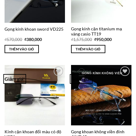
Gọng kính cận titanium mạ
Gọng kính khoan sword VD225
vàng casio TT19
Giá
Giá
Giá
Giá
₫
570,000
₫
380,000
₫
1,575,000
₫
950,000
gốc
hiện
gốc
hiện
là:
tại
là:
tại
THÊM VÀO GIỎ
THÊM VÀO GIỎ
₫570,000.
là:
₫1,575,000.
là:
₫380,000.
₫950,000.
Giảm giá!
Giảm giá!
Add to
Add to
Wishlist
Wishlist
Kính cận khoan đổi màu có độ
Gọng khoan không viền đính