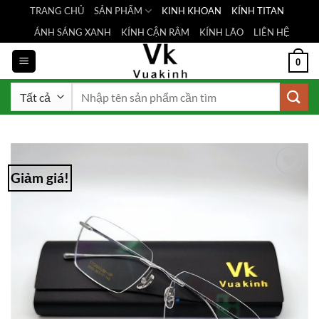
Bỏ
TRANG CHỦ
SẢN PHẨM
KINH KHOAN
KÍNH TITAN
qua
ÁNH SÁNG XANH
KÍNH CẬN RÂM
KÍNH LÃO
LIÊN HỆ
nội
dung
0
Tìm
kiếm:
Giảm giá!
Add to
Wishlist