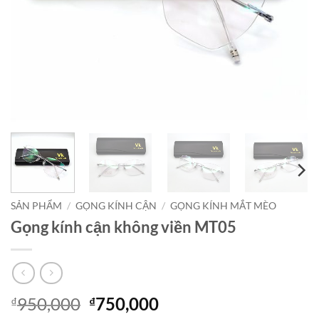
SẢN PHẨM
/
GỌNG KÍNH CẬN
/
GỌNG KÍNH MẮT MÈO
Gọng kính cận không viền MT05
Giá
Giá
950,000
750,000
₫
₫