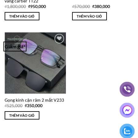
vàng cartier TT22
Giá
Giá
Giá
Giá
₫
1,800,000
₫
950,000
₫
570,000
₫
380,000
gốc
hiện
gốc
hiện
là:
tại
là:
tại
THÊM VÀO GIỎ
THÊM VÀO GIỎ
₫1,800,000.
là:
₫570,000.
là:
₫950,000.
₫380,000.
Giảm giá!
Add to
Wishlist
Gọng kính cận râm 2 mắt V233
Giá
Giá
₫
525,000
₫
350,000
gốc
hiện
là:
tại
THÊM VÀO GIỎ
₫525,000.
là:
₫350,000.