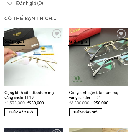
Đánh giá (0)
CÓ THỂ BẠN THÍCH…
Giảm giá!
Giảm giá!
Add to
Add to
Wishlist
Wishlist
Gọng kính cận titanium mạ
Gọng kính cận titanium mạ
vàng casio TT19
vàng cartier TT21
Giá
Giá
Giá
Giá
₫
1,575,000
₫
950,000
₫
3,500,000
₫
950,000
gốc
hiện
gốc
hiện
là:
tại
là:
tại
THÊM VÀO GIỎ
THÊM VÀO GIỎ
₫1,575,000.
là:
₫3,500,000.
là:
₫950,000.
₫950,000.