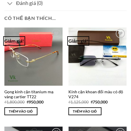
Đánh giá (0)
CÓ THỂ BẠN THÍCH…
Giảm giá!
Giảm giá!
Add to
Add to
Wishlist
Wishlist
Gọng kính cận titanium mạ
Kính cận khoan đổi màu có độ
vàng cartier TT22
V274
Giá
Giá
Giá
Giá
₫
1,800,000
₫
950,000
₫
1,125,000
₫
750,000
gốc
hiện
gốc
hiện
là:
tại
là:
tại
THÊM VÀO GIỎ
THÊM VÀO GIỎ
₫1,800,000.
là:
₫1,125,000.
là:
₫950,000.
₫750,000.