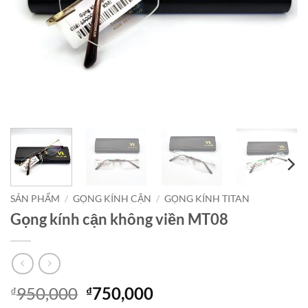
SẢN PHẨM
/
GỌNG KÍNH CẬN
/
GỌNG KÍNH TITAN
Gọng kính cận không viền MT08
Giá
Giá
950,000
750,000
₫
₫