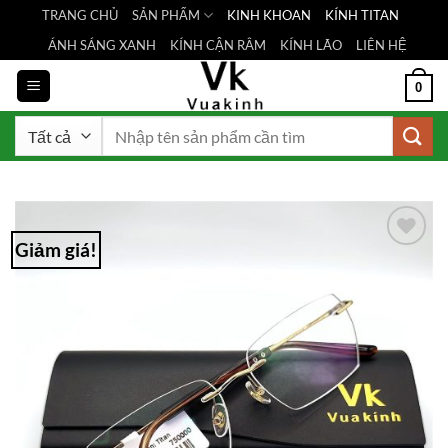
Bỏ
TRANG CHỦ
SẢN PHẨM
KINH KHOAN
KÍNH TITAN
qua
ÁNH SÁNG XANH
KÍNH CẬN RÂM
KÍNH LÃO
LIÊN HỆ
nội
dung
0
Tìm
kiếm:
Giảm giá!
Add to
Wishlist