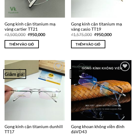
Gọng kính cận titanium mạ
Gọng kính cận titanium mạ
vàng cartier TT21
vàng casio TT19
Giá
Giá
Giá
Giá
₫
3,500,000
₫
950,000
₫
1,575,000
₫
950,000
gốc
hiện
gốc
hiện
là:
tại
là:
tại
THÊM VÀO GIỎ
THÊM VÀO GIỎ
₫3,500,000.
là:
₫1,575,000.
là:
₫950,000.
₫950,000.
Giảm giá!
Giảm giá!
Add to
Add to
Wishlist
Wishlist
Gọng kính cận titanium dunhill
Gọng khoan không viền đính
TT17
đáVD43