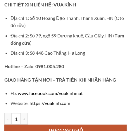
gốc
hiện
CHI TIẾT XIN LIÊN HỆ: VUA KÍNH
là:
tại
₫950,000.
là:
Địa chỉ 1: Số 10 Hoàng Đạo Thành, Thanh Xuân, HN (Oto
₫750,000.
đỗ cửa)
Địa chỉ 2: Số 79, ngõ 59 Dương khuê, Cầu Giấy, HN (
Tạm
đóng cửa
)
Địa chỉ 3: Số 448 Cao Thắng, Hạ Long
Hotline – Zalo
:
0981.005.280
GIAO
HÀNG TẬN NƠI – TRẢ TIỀN KHI NHẬN HÀNG
Fb:
www.facebook.com/vuakinhmat
Website:
https://vuakinh.com
Gọng kính cận không viền MT08 số lượng
THÊM VÀO GIỎ