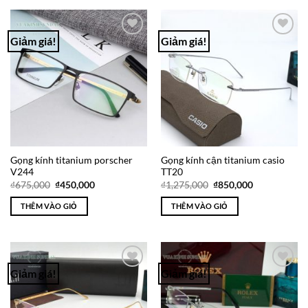
Giảm giá!
Giảm giá!
Add to
Add to
Wishlist
Wishlist
Gọng kính titanium porscher
Gọng kính cận titanium casio
V244
TT20
Giá
Giá
Giá
Giá
₫
675,000
₫
450,000
₫
1,275,000
₫
850,000
gốc
hiện
gốc
hiện
là:
tại
là:
tại
THÊM VÀO GIỎ
THÊM VÀO GIỎ
₫675,000.
là:
₫1,275,000.
là:
₫450,000.
₫850,000.
Giảm giá!
Giảm giá!
Add to
Add to
Wishlist
Wishlist