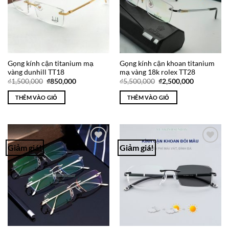
Gọng kính cận titanium mạ
Gọng kính cận khoan titanium
vàng dunhill TT18
mạ vàng 18k rolex TT28
Giá
Giá
Giá
Giá
₫
1,500,000
₫
850,000
₫
5,500,000
₫
2,500,000
gốc
hiện
gốc
hiện
là:
tại
là:
tại
THÊM VÀO GIỎ
THÊM VÀO GIỎ
₫1,500,000.
là:
₫5,500,000.
là:
₫850,000.
₫2,500,000
Giảm giá!
Giảm giá!
Add to
Add to
Wishlist
Wishlist