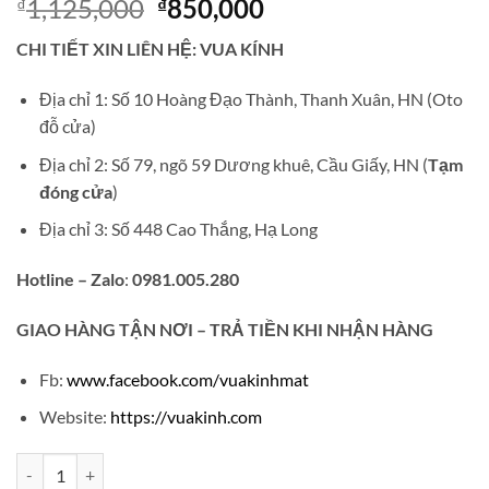
Giá
Giá
1,125,000
850,000
₫
₫
gốc
hiện
CHI TIẾT XIN LIÊN HỆ: VUA KÍNH
là:
tại
₫1,125,000.
là:
Địa chỉ 1: Số 10 Hoàng Đạo Thành, Thanh Xuân, HN (Oto
₫850,000.
đỗ cửa)
Địa chỉ 2: Số 79, ngõ 59 Dương khuê, Cầu Giấy, HN (
Tạm
đóng cửa
)
Địa chỉ 3: Số 448 Cao Thắng, Hạ Long
Hotline – Zalo
:
0981.005.280
GIAO
HÀNG TẬN NƠI – TRẢ TIỀN KHI NHẬN HÀNG
Fb:
www.facebook.com/vuakinhmat
Website:
https://vuakinh.com
Gọng kính cận titanium mạ vàng dunhill TT13 số lượng