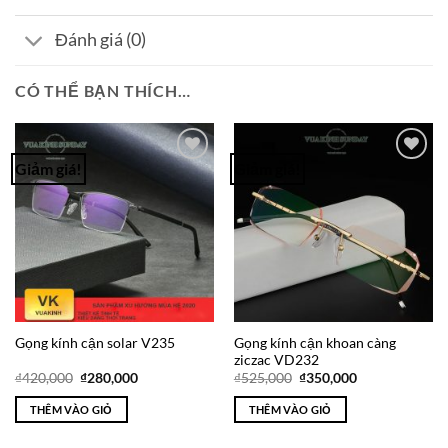
Đánh giá (0)
CÓ THỂ BẠN THÍCH…
Giảm giá!
Giảm giá!
Add to
Add to
Wishlist
Wishlist
Gọng kính cận khoan càng
Gọng kính cận solar V235
ziczac VD232
Giá
Giá
Giá
Giá
₫
420,000
₫
280,000
₫
525,000
₫
350,000
gốc
hiện
gốc
hiện
là:
tại
là:
tại
THÊM VÀO GIỎ
THÊM VÀO GIỎ
₫420,000.
là:
₫525,000.
là:
₫280,000.
₫350,000.