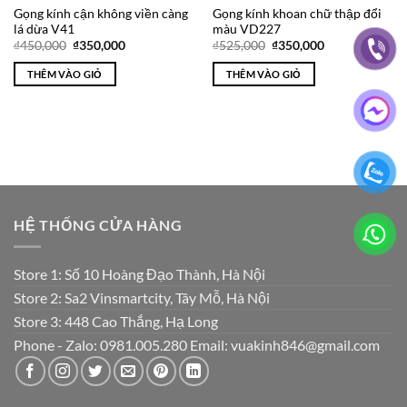
Gọng kính cận không viền càng
Gọng kính khoan chữ thập đổi
lá dừa V41
màu VD227
Giá
Giá
Giá
Giá
₫
450,000
₫
350,000
₫
525,000
₫
350,000
gốc
hiện
gốc
hiện
là:
tại
là:
tại
THÊM VÀO GIỎ
THÊM VÀO GIỎ
₫450,000.
là:
₫525,000.
là:
₫350,000.
₫350,000.
HỆ THỐNG CỬA HÀNG
Store 1: Số 10 Hoàng Đạo Thành, Hà Nội
Store 2: Sa2 Vinsmartcity, Tây Mỗ, Hà Nội
Store 3: 448 Cao Thắng, Hạ Long
Phone - Zalo: 0981.005.280 Email: vuakinh846@gmail.com