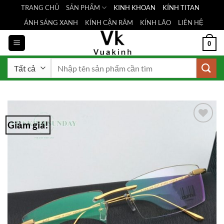
Bỏ
TRANG CHỦ
SẢN PHẨM
KINH KHOAN
KÍNH TITAN
qua
ÁNH SÁNG XANH
KÍNH CẬN RÂM
KÍNH LÃO
LIÊN HỆ
nội
dung
0
Tìm
kiếm:
Giảm giá!
Add to
Wishlist