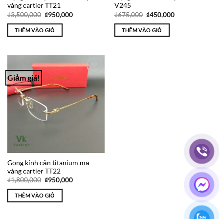
vàng cartier TT21
V245
Giá
Giá
Giá
Giá
₫
3,500,000
₫
950,000
₫
675,000
₫
450,000
gốc
hiện
gốc
hiện
là:
tại
là:
tại
THÊM VÀO GIỎ
THÊM VÀO GIỎ
₫3,500,000.
là:
₫675,000.
là:
₫950,000.
₫450,000.
Giảm giá!
Add to
Wishlist
Gọng kính cận titanium mạ
vàng cartier TT22
Giá
Giá
₫
1,800,000
₫
950,000
gốc
hiện
là:
tại
THÊM VÀO GIỎ
₫1,800,000.
là:
₫950,000.