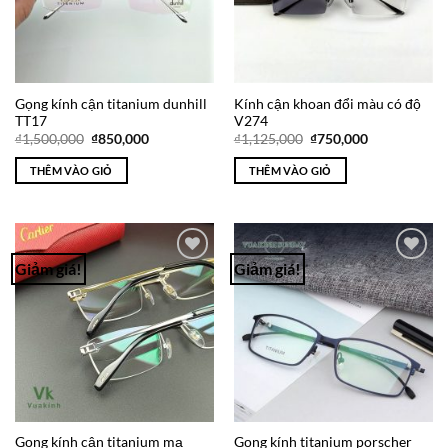
Gọng kính cận titanium dunhill
Kính cận khoan đổi màu có độ
TT17
V274
Giá
Giá
Giá
Giá
₫
1,500,000
₫
850,000
₫
1,125,000
₫
750,000
gốc
hiện
gốc
hiện
là:
tại
là:
tại
THÊM VÀO GIỎ
THÊM VÀO GIỎ
₫1,500,000.
là:
₫1,125,000.
là:
₫850,000.
₫750,000.
Giảm giá!
Giảm giá!
Add to
Add to
Wishlist
Wishlist
Gọng kính cận titanium mạ
Gọng kính titanium porscher