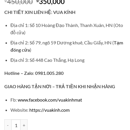
Giá
Giá
450,000
350,000
₫
₫
gốc
hiện
CHI TIẾT XIN LIÊN HỆ: VUA KÍNH
là:
tại
₫450,000.
là:
Địa chỉ 1: Số 10 Hoàng Đạo Thành, Thanh Xuân, HN (Oto
₫350,000.
đỗ cửa)
Địa chỉ 2: Số 79, ngõ 59 Dương khuê, Cầu Giấy, HN (
Tạm
đóng cửa
)
Địa chỉ 3: Số 448 Cao Thắng, Hạ Long
Hotline – Zalo
:
0981.005.280
GIAO
HÀNG TẬN NƠI – TRẢ TIỀN KHI NHẬN HÀNG
Fb:
www.facebook.com/vuakinhmat
Website:
https://vuakinh.com
Gọng kính cận không viền càng lá dừa V41 số lượng