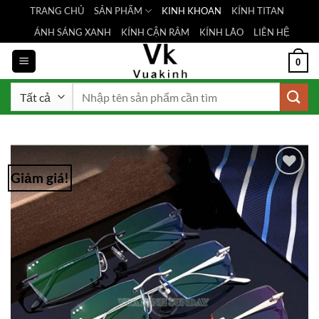
Bỏ
TRANG CHỦ
SẢN PHẨM
KINH KHOAN
KÍNH TITAN
qua
ÁNH SÁNG XANH
KÍNH CẬN RÂM
KÍNH LÃO
LIÊN HỆ
nội
dung
0
Tìm
kiếm:
Giảm giá!
Add to
Wishlist