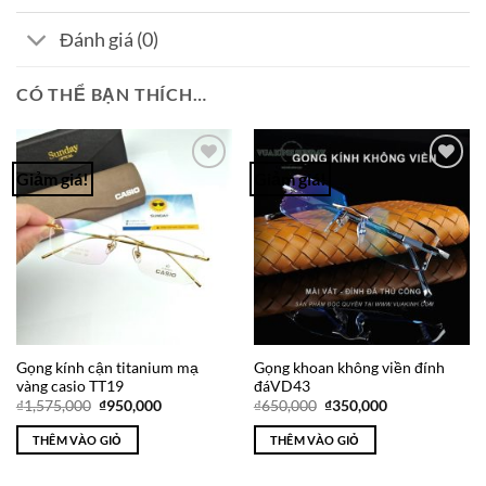
Đánh giá (0)
CÓ THỂ BẠN THÍCH…
Giảm giá!
Giảm giá!
Add to
Add to
Wishlist
Wishlist
Gọng kính cận titanium mạ
Gọng khoan không viền đính
vàng casio TT19
đáVD43
Giá
Giá
Giá
Giá
₫
1,575,000
₫
950,000
₫
650,000
₫
350,000
gốc
hiện
gốc
hiện
là:
tại
là:
tại
THÊM VÀO GIỎ
THÊM VÀO GIỎ
₫1,575,000.
là:
₫650,000.
là:
₫950,000.
₫350,000.