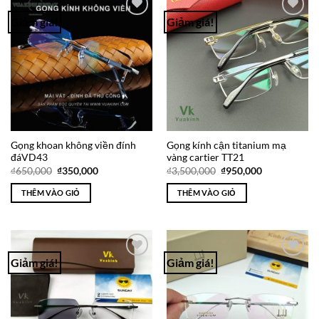
Giảm giá!
Giảm giá!
Add to
Add to
Wishlist
Wishlist
Gọng khoan không viền đính
Gọng kính cận titanium mạ
đáVD43
vàng cartier TT21
Giá
Giá
Giá
Giá
₫
650,000
₫
350,000
₫
3,500,000
₫
950,000
gốc
hiện
gốc
hiện
là:
tại
là:
tại
THÊM VÀO GIỎ
THÊM VÀO GIỎ
₫650,000.
là:
₫3,500,000.
là:
₫350,000.
₫950,000.
Giảm giá!
Giảm giá!
Add to
Add to
Wishlist
Wishlist