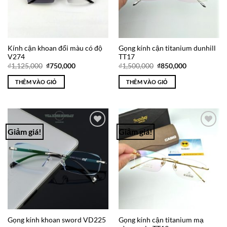
Kính cận khoan đổi màu có độ
Gọng kính cận titanium dunhill
V274
TT17
Giá
Giá
Giá
Giá
₫
1,125,000
₫
750,000
₫
1,500,000
₫
850,000
gốc
hiện
gốc
hiện
là:
tại
là:
tại
THÊM VÀO GIỎ
THÊM VÀO GIỎ
₫1,125,000.
là:
₫1,500,000.
là:
₫750,000.
₫850,000.
Giảm giá!
Giảm giá!
Add to
Add to
Wishlist
Wishlist
Gọng kính cận titanium mạ
Gọng kính khoan sword VD225