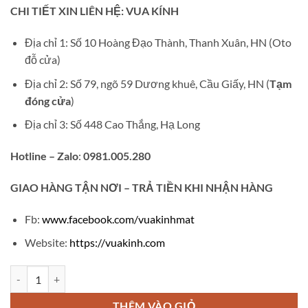
gốc
hiện
CHI TIẾT XIN LIÊN HỆ: VUA KÍNH
là:
tại
₫950,000.
là:
Địa chỉ 1: Số 10 Hoàng Đạo Thành, Thanh Xuân, HN (Oto
₫420,000.
đỗ cửa)
Địa chỉ 2: Số 79, ngõ 59 Dương khuê, Cầu Giấy, HN (
Tạm
đóng cửa
)
Địa chỉ 3: Số 448 Cao Thắng, Hạ Long
Hotline – Zalo
:
0981.005.280
GIAO
HÀNG TẬN NƠI – TRẢ TIỀN KHI NHẬN HÀNG
Fb:
www.facebook.com/vuakinhmat
Website:
https://vuakinh.com
Gọng kính cận mắt mèo titan MM03 số lượng
THÊM VÀO GIỎ