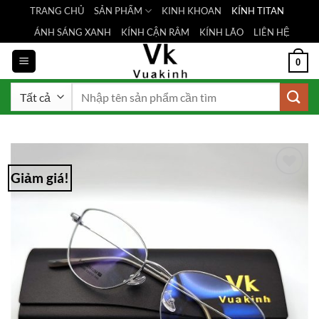
Bỏ
TRANG CHỦ
SẢN PHẨM
KINH KHOAN
KÍNH TITAN
qua
ÁNH SÁNG XANH
KÍNH CẬN RÂM
KÍNH LÃO
LIÊN HỆ
nội
dung
0
Tìm
kiếm:
Giảm giá!
Add to
Wishlist