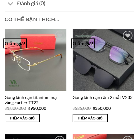
Đánh giá (0)
CÓ THỂ BẠN THÍCH…
Giảm giá!
Giảm giá!
Add to
Add to
Wishlist
Wishlist
Gọng kính cận titanium mạ
Gọng kính cận râm 2 mắt V233
vàng cartier TT22
Giá
Giá
Giá
Giá
₫
1,800,000
₫
950,000
₫
525,000
₫
350,000
gốc
hiện
gốc
hiện
là:
tại
là:
tại
THÊM VÀO GIỎ
THÊM VÀO GIỎ
₫1,800,000.
là:
₫525,000.
là:
₫950,000.
₫350,000.