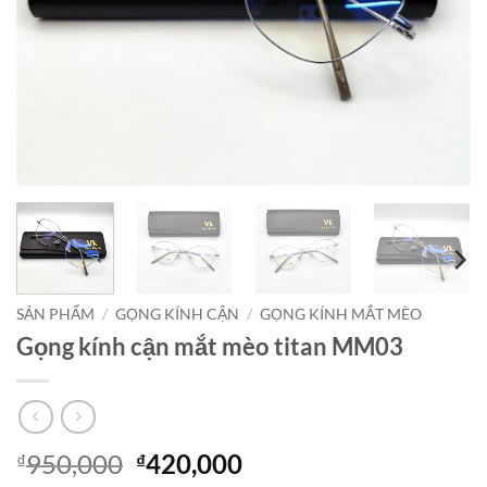
SẢN PHẨM
/
GỌNG KÍNH CẬN
/
GỌNG KÍNH MẮT MÈO
Gọng kính cận mắt mèo titan MM03
Giá
Giá
950,000
420,000
₫
₫