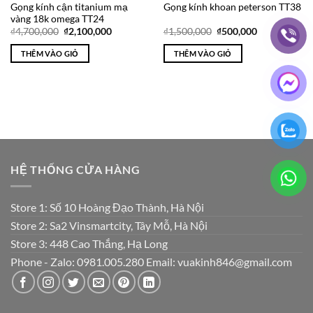
Gọng kính cận titanium mạ
Gọng kính khoan peterson TT38
vàng 18k omega TT24
Giá
Giá
Giá
Giá
₫
4,700,000
₫
2,100,000
₫
1,500,000
₫
500,000
gốc
hiện
gốc
hiện
là:
tại
là:
tại
THÊM VÀO GIỎ
THÊM VÀO GIỎ
₫4,700,000.
là:
₫1,500,000.
là:
₫2,100,000.
₫500,000.
HỆ THỐNG CỬA HÀNG
Store 1: Số 10 Hoàng Đạo Thành, Hà Nội
Store 2: Sa2 Vinsmartcity, Tây Mỗ, Hà Nội
Store 3: 448 Cao Thắng, Hạ Long
Phone - Zalo: 0981.005.280 Email: vuakinh846@gmail.com