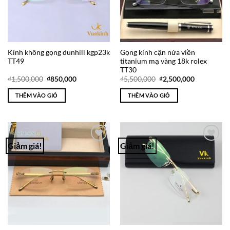
Kính không gọng dunhill kgp23k
Gọng kính cận nửa viền
TT49
titanium mạ vàng 18k rolex
TT30
Giá
Giá
Giá
Giá
₫
1,500,000
₫
850,000
₫
5,500,000
₫
2,500,000
gốc
hiện
gốc
hiện
là:
tại
là:
tại
THÊM VÀO GIỎ
THÊM VÀO GIỎ
₫1,500,000.
là:
₫5,500,000.
là:
₫850,000.
₫2,500,000
Giảm giá!
Giảm giá!
Add to
Add to
Wishlist
Wishlist