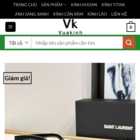
Bỏ
TRANG CHỦ
SẢN PHẨM
KINH KHOAN
KÍNH TITAN
qua
ÁNH SÁNG XANH
KÍNH CẬN RÂM
KÍNH LÃO
LIÊN HỆ
nội
dung
0
Tìm
kiếm:
Giảm giá!
Add to
Wishlist