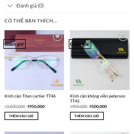
Đánh giá (0)
CÓ THỂ BẠN THÍCH…
Giảm giá!
Giảm giá!
Add to
Add to
Wishlist
Wishlist
Kính cận không viền peterson
Kính cận Titan cartier TT46
TT45
Giá
Giá
Giá
Giá
₫
3,600,000
₫
950,000
₫
900,000
₫
500,000
gốc
hiện
gốc
hiện
là:
tại
là:
tại
THÊM VÀO GIỎ
THÊM VÀO GIỎ
₫3,600,000.
là:
₫900,000.
là:
₫950,000.
₫500,000.