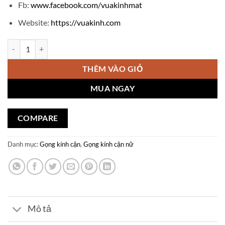
Fb:
www.facebook.com/vuakinhmat
Website:
https://vuakinh.com
Gọng kính cận Saint Laurent V904 số lượng
THÊM VÀO GIỎ
MUA NGAY
COMPARE
Danh mục:
Gọng kính cận
,
Gọng kính cận nữ
Mô tả