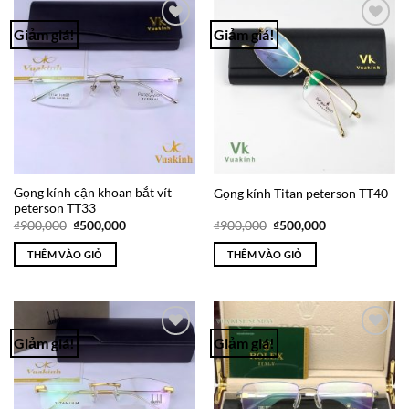
Giảm giá!
Giảm giá!
Add to
Add to
Wishlist
Wishlist
Gọng kính cận khoan bắt vít
Gọng kính Titan peterson TT40
peterson TT33
Giá
Giá
Giá
Giá
₫
900,000
₫
500,000
₫
900,000
₫
500,000
gốc
hiện
gốc
hiện
là:
tại
là:
tại
THÊM VÀO GIỎ
THÊM VÀO GIỎ
₫900,000.
là:
₫900,000.
là:
₫500,000.
₫500,000.
Giảm giá!
Giảm giá!
Add to
Add to
Wishlist
Wishlist