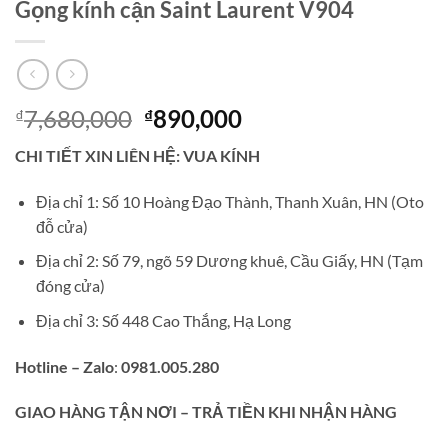
Gọng kính cận Saint Laurent V904
Giá
Giá
7,680,000
890,000
₫
₫
gốc
hiện
CHI TIẾT XIN LIÊN HỆ: VUA KÍNH
là:
tại
₫7,680,000.
là:
Địa chỉ 1: Số 10 Hoàng Đạo Thành, Thanh Xuân, HN (Oto
₫890,000.
đỗ cửa)
Địa chỉ 2: Số 79, ngõ 59 Dương khuê, Cầu Giấy, HN (Tạm
đóng cửa)
Địa chỉ 3: Số 448 Cao Thắng, Hạ Long
Hotline – Zalo
:
0981.005.280
GIAO
HÀNG TẬN NƠI – TRẢ TIỀN KHI NHẬN HÀNG