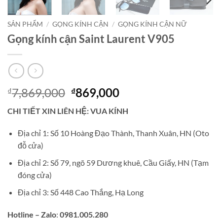
SẢN PHẨM
/
GỌNG KÍNH CẬN
/
GỌNG KÍNH CẬN NỮ
Gọng kính cận Saint Laurent V905
Giá
Giá
7,869,000
869,000
₫
₫
gốc
hiện
CHI TIẾT XIN LIÊN HỆ: VUA KÍNH
là:
tại
₫7,869,000.
là:
Địa chỉ 1: Số 10 Hoàng Đạo Thành, Thanh Xuân, HN (Oto
₫869,000.
đỗ cửa)
Địa chỉ 2: Số 79, ngõ 59 Dương khuê, Cầu Giấy, HN (Tạm
đóng cửa)
Địa chỉ 3: Số 448 Cao Thắng, Hạ Long
Hotline – Zalo
:
0981.005.280