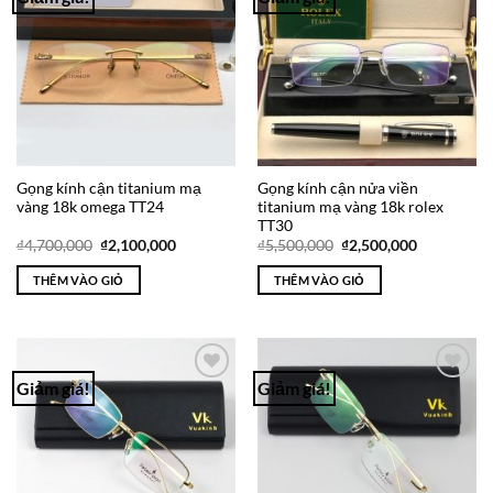
Add to
Add to
Wishlist
Wishlist
Gọng kính cận titanium mạ
Gọng kính cận nửa viền
vàng 18k omega TT24
titanium mạ vàng 18k rolex
TT30
Giá
Giá
Giá
Giá
₫
4,700,000
₫
2,100,000
₫
5,500,000
₫
2,500,000
gốc
hiện
gốc
hiện
là:
tại
là:
tại
THÊM VÀO GIỎ
THÊM VÀO GIỎ
₫4,700,000.
là:
₫5,500,000.
là:
₫2,100,000.
₫2,500,000
Giảm giá!
Giảm giá!
Add to
Add to
Wishlist
Wishlist