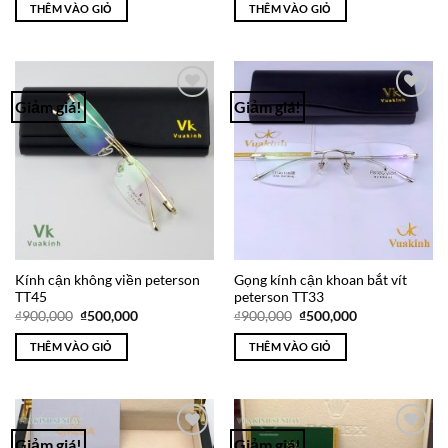
là:
tại
là:
tại
THÊM VÀO GIỎ
THÊM VÀO GIỎ
₫3,600,000.
là:
₫1,500,000.
là:
₫950,000.
₫850,000.
Giảm giá!
Giảm giá!
Add to
Add to
Wishlist
Wishlist
Kính cận không viền peterson
Gọng kính cận khoan bắt vít
TT45
peterson TT33
Giá
Giá
Giá
Giá
₫
900,000
₫
500,000
₫
900,000
₫
500,000
gốc
hiện
gốc
hiện
là:
tại
là:
tại
THÊM VÀO GIỎ
THÊM VÀO GIỎ
₫900,000.
là:
₫900,000.
là:
₫500,000.
₫500,000.
Giảm giá!
Giảm giá!