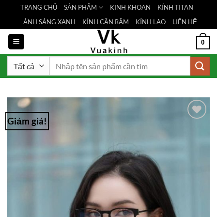
Bỏ
TRANG CHỦ
SẢN PHẨM
KINH KHOAN
KÍNH TITAN
qua
ÁNH SÁNG XANH
KÍNH CẬN RÂM
KÍNH LÃO
LIÊN HỆ
nội
dung
0
Tìm
kiếm:
Giảm giá!
Add to
Wishlist