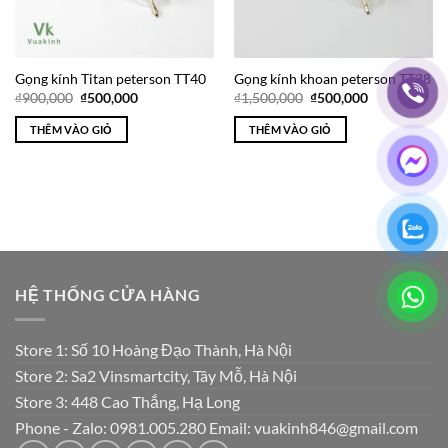
Gọng kính Titan peterson TT40
Gọng kính khoan peterson TT38
Giá
Giá
Giá
Giá
₫
900,000
₫
500,000
₫
1,500,000
₫
500,000
gốc
hiện
gốc
hiện
là:
tại
là:
tại
THÊM VÀO GIỎ
THÊM VÀO GIỎ
₫900,000.
là:
₫1,500,000.
là:
₫500,000.
₫500,000.
HỆ THỐNG CỬA HÀNG
Store 1: Số 10 Hoàng Đạo Thành, Hà Nội
Store 2: Sa2 Vinsmartcity, Tây Mỗ, Hà Nội
Store 3: 448 Cao Thắng, Hạ Long
Phone - Zalo: 0981.005.280 Email: vuakinh846@gmail.com