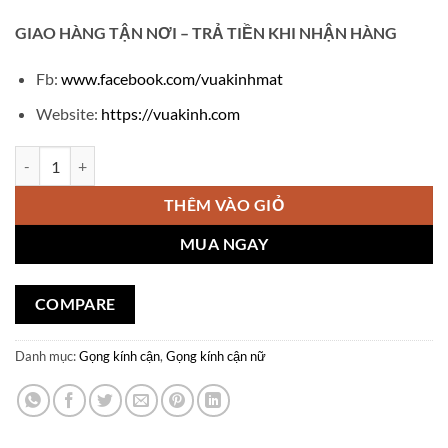
GIAO
HÀNG TẬN NƠI – TRẢ TIỀN KHI NHẬN HÀNG
Fb:
www.facebook.com/vuakinhmat
Website:
https://vuakinh.com
Gọng kính cận Saint Laurent V905 số lượng
THÊM VÀO GIỎ
MUA NGAY
COMPARE
Danh mục:
Gọng kính cận
,
Gọng kính cận nữ