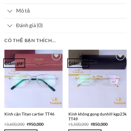
Mô tả
Đánh giá (0)
CÓ THỂ BẠN THÍCH…
Giảm giá!
Giảm giá!
Add to
Add to
Wishlist
Wishlist
Kính không gọng dunhill kgp23k
Kính cận Titan cartier TT46
TT49
Giá
Giá
Giá
Giá
₫
3,600,000
₫
950,000
₫
1,500,000
₫
850,000
gốc
hiện
gốc
hiện