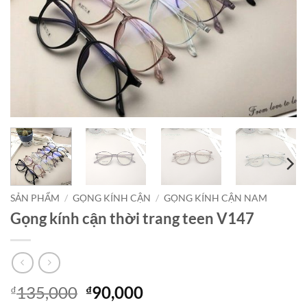
SẢN PHẨM
/
GỌNG KÍNH CẬN
/
GỌNG KÍNH CẬN NAM
Gọng kính cận thời trang teen V147
Giá
Giá
135,000
90,000
₫
₫