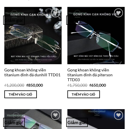
Giảm giá!
Giảm giá!
Add to
Add to
Wishlist
Wishlist
Gọng khoan không viền
Gọng khoan không viền
titanium đính đá dunhill TTD01
titanium đính đá piterson
TTD03
Giá
Giá
Giá
Giá
₫
1,200,000
₫
850,000
₫
1,750,000
₫
650,000
gốc
hiện
gốc
hiện
là:
tại
là:
tại
THÊM VÀO GIỎ
THÊM VÀO GIỎ
₫1,200,000.
là:
₫1,750,000.
là:
₫850,000.
₫650,000.
Giảm giá!
Giảm giá!
Add to
Add to
Wishlist
Wishlist