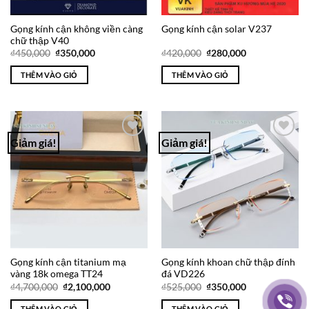
Gọng kính cận không viền càng
Gọng kính cận solar V237
chữ thập V40
Giá
Giá
Giá
Giá
₫
450,000
₫
350,000
₫
420,000
₫
280,000
gốc
hiện
gốc
hiện
là:
tại
là:
tại
THÊM VÀO GIỎ
THÊM VÀO GIỎ
₫450,000.
là:
₫420,000.
là:
₫350,000.
₫280,000.
Giảm giá!
Giảm giá!
Add to
Add to
Wishlist
Wishlist
Gọng kính cận titanium mạ
Gọng kính khoan chữ thập đính
vàng 18k omega TT24
đá VD226
Giá
Giá
Giá
Giá
₫
4,700,000
₫
2,100,000
₫
525,000
₫
350,000
gốc
hiện
gốc
hiện
là:
tại
là:
tại
THÊM VÀO GIỎ
THÊM VÀO GIỎ