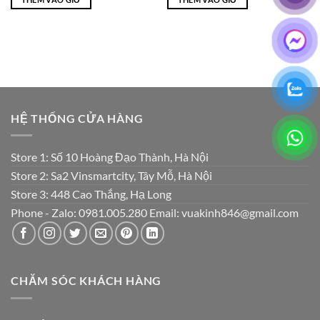
₫4,700,000.
là:
₫525,000.
là:
₫2,100,000.
₫350,000.
HỆ THỐNG CỬA HÀNG
Store 1: Số 10 Hoàng Đạo Thành, Hà Nội
Store 2: Sa2 Vinsmartcity, Tây Mỗ, Hà Nội
Store 3: 448 Cao Thắng, Hạ Long
Phone - Zalo: 0981.005.280 Email: vuakinh846@gmail.com
CHĂM SÓC KHÁCH HÀNG