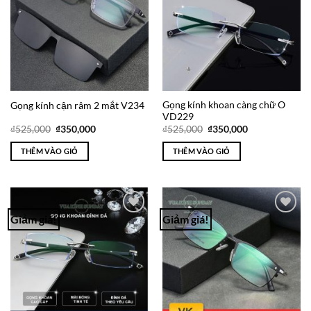
Gọng kính khoan càng chữ O
Gọng kính cận râm 2 mắt V234
VD229
Giá
Giá
Giá
Giá
₫
525,000
₫
350,000
₫
525,000
₫
350,000
gốc
hiện
gốc
hiện
là:
tại
là:
tại
THÊM VÀO GIỎ
THÊM VÀO GIỎ
₫525,000.
là:
₫525,000.
là:
₫350,000.
₫350,000.
Giảm giá!
Giảm giá!
Add to
Add to
Wishlist
Wishlist