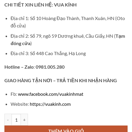
gốc
hiện
CHI TIẾT XIN LIÊN HỆ: VUA KÍNH
là:
tại
₫135,000.
là:
Địa chỉ 1: Số 10 Hoàng Đạo Thành, Thanh Xuân, HN (Oto
₫90,000.
đỗ cửa)
Địa chỉ 2: Số 79, ngõ 59 Dương khuê, Cầu Giấy, HN (
Tạm
đóng cửa
)
Địa chỉ 3: Số 448 Cao Thắng, Hạ Long
Hotline – Zalo
:
0981.005.280
GIAO
HÀNG TẬN NƠI – TRẢ TIỀN KHI NHẬN HÀNG
Fb:
www.facebook.com/vuakinhmat
Website:
https://vuakinh.com
Gọng kính cận thời trang teen V147 số lượng
THÊM VÀO GIỎ