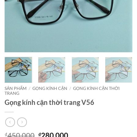
SẢN PHẨM
/
GỌNG KÍNH CẬN
/
GỌNG KÍNH CẬN THỜI
TRANG
Gọng kính cận thời trang V56
Giá
Giá
450,000
280,000
₫
₫