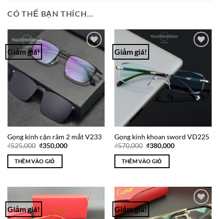
CÓ THỂ BẠN THÍCH…
Giảm giá!
Giảm giá!
Add to
Add to
Wishlist
Wishlist
Gọng kính cận râm 2 mắt V233
Gọng kính khoan sword VD225
Giá
Giá
Giá
Giá
₫
525,000
₫
350,000
₫
570,000
₫
380,000
gốc
hiện
gốc
hiện
là:
tại
là:
tại
THÊM VÀO GIỎ
THÊM VÀO GIỎ
₫525,000.
là:
₫570,000.
là:
₫350,000.
₫380,000.
Giảm giá!
Giảm giá!
Add to
Add to
Wishlist
Wishlist