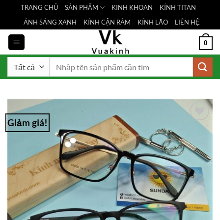
Bỏ
TRANG CHỦ
SẢN PHẨM
KINH KHOAN
KÍNH TITAN
qua
ÁNH SÁNG XANH
KÍNH CẬN RÂM
KÍNH LÃO
LIÊN HỆ
nội
dung
0
Tìm
kiếm:
Giảm giá!
Add to
Wishlist