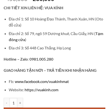
gốc
hiện
CHI TIẾT XIN LIÊN HỆ: VUA KÍNH
là:
tại
₫450,000.
là:
Địa chỉ 1: Số 10 Hoàng Đạo Thành, Thanh Xuân, HN (Oto
₫280,000.
đỗ cửa)
Địa chỉ 2: Số 79, ngõ 59 Dương khuê, Cầu Giấy, HN (
Tạm
đóng cửa
)
Địa chỉ 3: Số 448 Cao Thắng, Hạ Long
Hotline – Zalo
:
0981.005.280
GIAO
HÀNG TẬN NƠI – TRẢ TIỀN KHI NHẬN HÀNG
Fb:
www.facebook.com/vuakinhmat
Website:
https://vuakinh.com
Gọng kính cận thời trang V56 số lượng