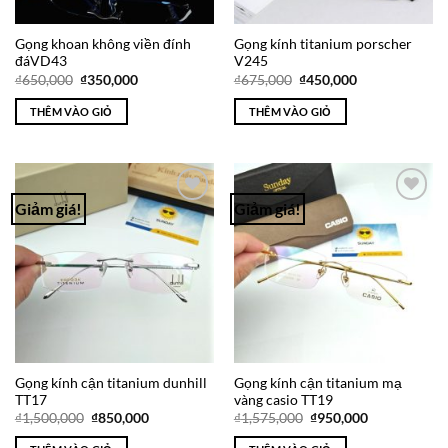
Gọng khoan không viền đính
Gọng kính titanium porscher
đáVD43
V245
Giá
Giá
Giá
Giá
₫
650,000
₫
350,000
₫
675,000
₫
450,000
gốc
hiện
gốc
hiện
là:
tại
là:
tại
THÊM VÀO GIỎ
THÊM VÀO GIỎ
₫650,000.
là:
₫675,000.
là:
₫350,000.
₫450,000.
Giảm giá!
Giảm giá!
Add to
Add to
Wishlist
Wishlist
Gọng kính cận titanium dunhill
Gọng kính cận titanium mạ
TT17
vàng casio TT19
Giá
Giá
Giá
Giá
₫
1,500,000
₫
850,000
₫
1,575,000
₫
950,000
gốc
hiện
gốc
hiện
là:
tại
là:
tại