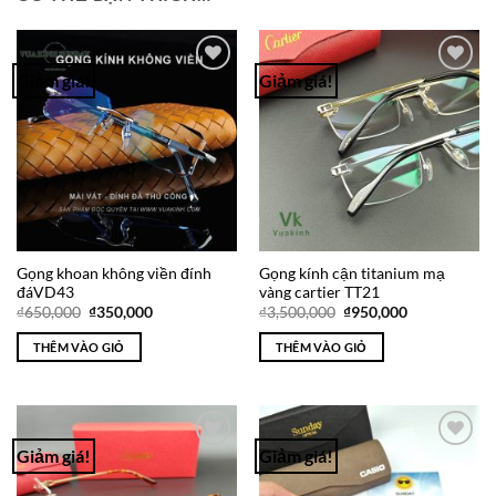
Giảm giá!
Giảm giá!
Add to
Add to
Wishlist
Wishlist
Gọng khoan không viền đính
Gọng kính cận titanium mạ
đáVD43
vàng cartier TT21
Giá
Giá
Giá
Giá
₫
650,000
₫
350,000
₫
3,500,000
₫
950,000
gốc
hiện
gốc
hiện
là:
tại
là:
tại
THÊM VÀO GIỎ
THÊM VÀO GIỎ
₫650,000.
là:
₫3,500,000.
là:
₫350,000.
₫950,000.
Giảm giá!
Giảm giá!
Add to
Add to
Wishlist
Wishlist