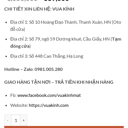
gốc
hiện
CHI TIẾT XIN LIÊN HỆ: VUA KÍNH
là:
tại
₫1,050,000.
là:
Địa chỉ 1: Số 10 Hoàng Đạo Thành, Thanh Xuân, HN (Oto
₫389,000.
đỗ cửa)
Địa chỉ 2: Số 79, ngõ 59 Dương khuê, Cầu Giấy, HN (
Tạm
đóng cửa
)
Địa chỉ 3: Số 448 Cao Thắng, Hạ Long
Hotline – Zalo
:
0981.005.280
GIAO
HÀNG TẬN NƠI – TRẢ TIỀN KHI NHẬN HÀNG
Fb:
www.facebook.com/vuakinhmat
Website:
https://vuakinh.com
Gọng kính cận titanium VK4 số lượng