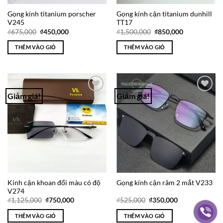
Gọng kính titanium porscher
Gọng kính cận titanium dunhill
V245
TT17
Giá
Giá
Giá
Giá
₫
675,000
₫
450,000
₫
1,500,000
₫
850,000
gốc
hiện
gốc
hiện
là:
tại
là:
tại
THÊM VÀO GIỎ
THÊM VÀO GIỎ
₫675,000.
là:
₫1,500,000.
là:
₫450,000.
₫850,000.
Giảm giá!
Giảm giá!
Add to
Add to
Wishlist
Wishlist
Kính cận khoan đổi màu có độ
Gọng kính cận râm 2 mắt V233
V274
Giá
Giá
Giá
Giá
₫
1,125,000
₫
750,000
₫
525,000
₫
350,000
gốc
hiện
gốc
hiện
là:
tại
là:
tại
THÊM VÀO GIỎ
THÊM VÀO GIỎ
₫1,125,000.
là:
₫525,000.
là: