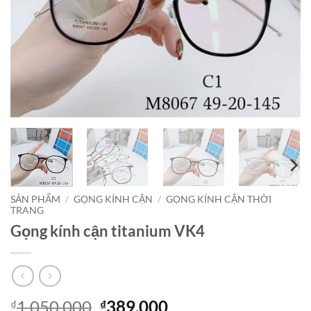
SẢN PHẨM
/
GỌNG KÍNH CẬN
/
GỌNG KÍNH CẬN THỜI
TRANG
Gọng kính cận titanium VK4
Giá
Giá
1,050,000
389,000
₫
₫