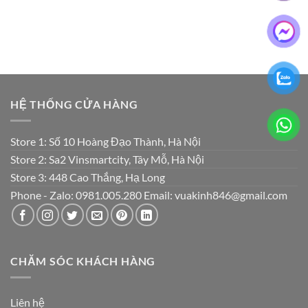
₫750,000.
₫350,000.
HỆ THỐNG CỬA HÀNG
Store 1: Số 10 Hoàng Đạo Thành, Hà Nội
Store 2: Sa2 Vinsmartcity, Tây Mỗ, Hà Nội
Store 3: 448 Cao Thắng, Hạ Long
Phone - Zalo: 0981.005.280 Email: vuakinh846@gmail.com
CHĂM SÓC KHÁCH HÀNG
Liên hệ