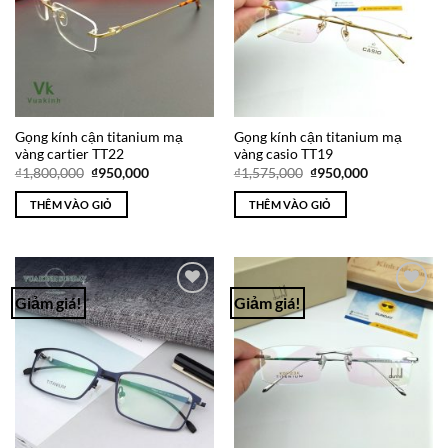
Gọng kính cận titanium mạ
Gọng kính cận titanium mạ
vàng cartier TT22
vàng casio TT19
Giá
Giá
Giá
Giá
₫
1,800,000
₫
950,000
₫
1,575,000
₫
950,000
gốc
hiện
gốc
hiện
là:
tại
là:
tại
THÊM VÀO GIỎ
THÊM VÀO GIỎ
₫1,800,000.
là:
₫1,575,000.
là:
₫950,000.
₫950,000.
Giảm giá!
Giảm giá!
Add to
Add to
Wishlist
Wishlist