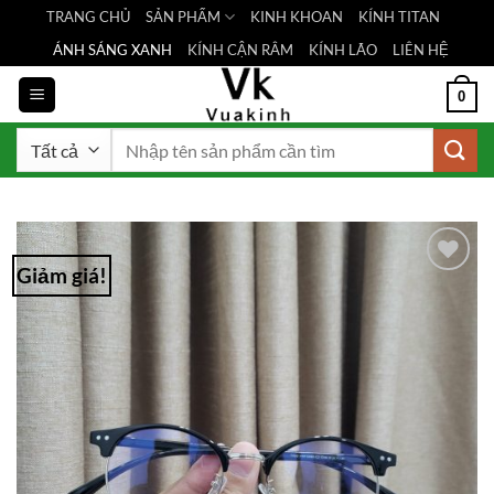
Bỏ
TRANG CHỦ
SẢN PHẨM
KINH KHOAN
KÍNH TITAN
qua
ÁNH SÁNG XANH
KÍNH CẬN RÂM
KÍNH LÃO
LIÊN HỆ
nội
dung
0
Tìm
kiếm:
Giảm giá!
Add to
Wishlist