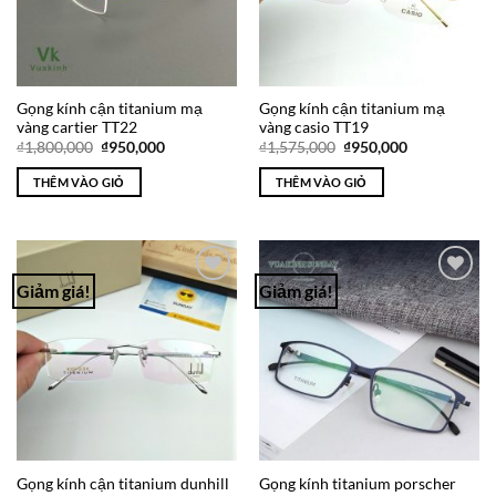
Gọng kính cận titanium mạ
Gọng kính cận titanium mạ
vàng cartier TT22
vàng casio TT19
Giá
Giá
Giá
Giá
₫
1,800,000
₫
950,000
₫
1,575,000
₫
950,000
gốc
hiện
gốc
hiện
là:
tại
là:
tại
THÊM VÀO GIỎ
THÊM VÀO GIỎ
₫1,800,000.
là:
₫1,575,000.
là:
₫950,000.
₫950,000.
Giảm giá!
Giảm giá!
Add to
Add to
Wishlist
Wishlist
Gọng kính cận titanium dunhill
Gọng kính titanium porscher