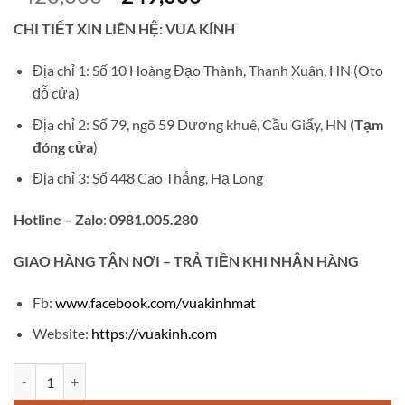
gốc
hiện
CHI TIẾT XIN LIÊN HỆ: VUA KÍNH
là:
tại
₫420,000.
là:
Địa chỉ 1: Số 10 Hoàng Đạo Thành, Thanh Xuân, HN (Oto
₫249,000.
đỗ cửa)
Địa chỉ 2: Số 79, ngõ 59 Dương khuê, Cầu Giấy, HN (
Tạm
đóng cửa
)
Địa chỉ 3: Số 448 Cao Thắng, Hạ Long
Hotline – Zalo
:
0981.005.280
GIAO
HÀNG TẬN NƠI – TRẢ TIỀN KHI NHẬN HÀNG
Fb:
www.facebook.com/vuakinhmat
Website:
https://vuakinh.com
Gọng kính cận v334 số lượng