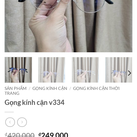
SẢN PHẨM
/
GỌNG KÍNH CẬN
/
GỌNG KÍNH CẬN THỜI
TRANG
Gọng kính cận v334
Giá
Giá
420,000
249,000
₫
₫