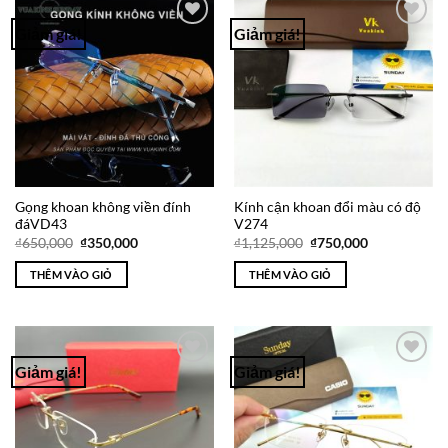
Giảm giá!
Giảm giá!
Add to
Add to
Wishlist
Wishlist
Gọng khoan không viền đính
Kính cận khoan đổi màu có độ
đáVD43
V274
Giá
Giá
Giá
Giá
₫
650,000
₫
350,000
₫
1,125,000
₫
750,000
gốc
hiện
gốc
hiện
là:
tại
là:
tại
THÊM VÀO GIỎ
THÊM VÀO GIỎ
₫650,000.
là:
₫1,125,000.
là:
₫350,000.
₫750,000.
Giảm giá!
Giảm giá!
Add to
Add to
Wishlist
Wishlist