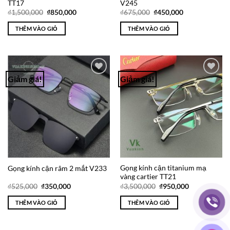
TT17
V245
Giá
Giá
Giá
Giá
₫
1,500,000
₫
850,000
₫
675,000
₫
450,000
gốc
hiện
gốc
hiện
là:
tại
là:
tại
THÊM VÀO GIỎ
THÊM VÀO GIỎ
₫1,500,000.
là:
₫675,000.
là:
₫850,000.
₫450,000.
Giảm giá!
Giảm giá!
Add to
Add to
Wishlist
Wishlist
Gọng kính cận titanium mạ
Gọng kính cận râm 2 mắt V233
vàng cartier TT21
Giá
Giá
Giá
Giá
₫
525,000
₫
350,000
₫
3,500,000
₫
950,000
gốc
hiện
gốc
hiện
là:
tại
là:
tại
THÊM VÀO GIỎ
THÊM VÀO GIỎ
₫525,000.
là:
₫3,500,000.
là:
₫350,000.
₫950,000.