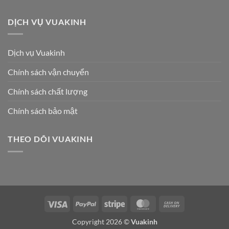
DỊCH VỤ VUAKINH
Dịch vụ Vuakinh
Chính sách vận chuyển
Chính sách chất lượng
Chính sách bảo mật
THEO DÕI VUAKINH
Visa
PayPal
Stripe
MasterCard
Cash
On
Copyright 2026 ©
Vuakinh
Delivery