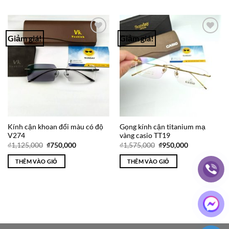
Giảm giá!
Giảm giá!
Add to
Add to
Wishlist
Wishlist
Kính cận khoan đổi màu có độ
Gọng kính cận titanium mạ
V274
vàng casio TT19
Giá
Giá
Giá
Giá
₫
1,125,000
₫
750,000
₫
1,575,000
₫
950,000
gốc
hiện
gốc
hiện
là:
tại
là:
tại
THÊM VÀO GIỎ
THÊM VÀO GIỎ
₫1,125,000.
là:
₫1,575,000.
là:
₫750,000.
₫950,000.