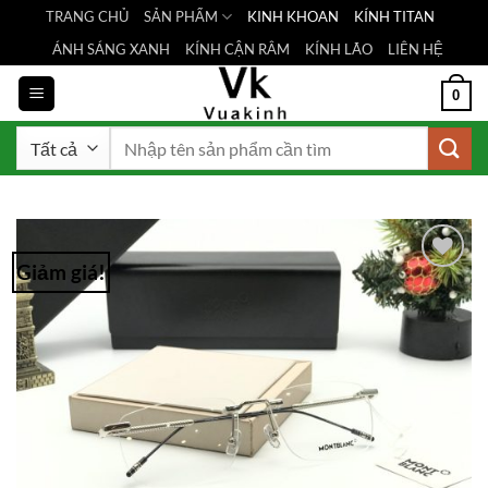
Bỏ
TRANG CHỦ
SẢN PHẨM
KINH KHOAN
KÍNH TITAN
qua
ÁNH SÁNG XANH
KÍNH CẬN RÂM
KÍNH LÃO
LIÊN HỆ
nội
dung
0
Tìm
kiếm:
Giảm giá!
Add to
Wishlist