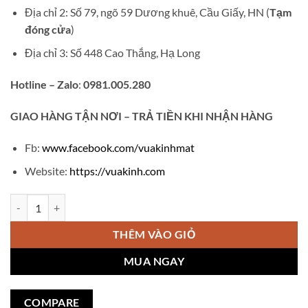
Địa chỉ 2: Số 79, ngõ 59 Dương khuê, Cầu Giấy, HN (
Tạm
đóng cửa
)
Địa chỉ 3: Số 448 Cao Thắng, Hạ Long
Hotline – Zalo
:
0981.005.280
GIAO
HÀNG TẬN NƠI – TRẢ TIỀN KHI NHẬN HÀNG
Fb:
www.facebook.com/vuakinhmat
Website:
https://vuakinh.com
Gọng kính cao cấp Mont blanc V575 số lượng
THÊM VÀO GIỎ
MUA NGAY
COMPARE