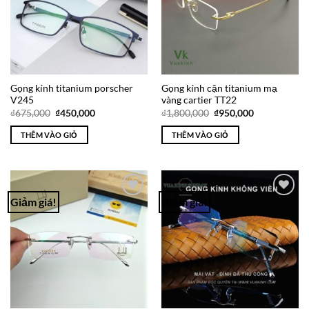
Gọng kính titanium porscher
Gọng kính cận titanium mạ
V245
vàng cartier TT22
Giá
Giá
Giá
Giá
₫
675,000
₫
450,000
₫
1,800,000
₫
950,000
gốc
hiện
gốc
hiện
là:
tại
là:
tại
THÊM VÀO GIỎ
THÊM VÀO GIỎ
₫675,000.
là:
₫1,800,000.
là:
₫450,000.
₫950,000.
Giảm giá!
Giảm giá!
Add to
Add to
Wishlist
Wishlist