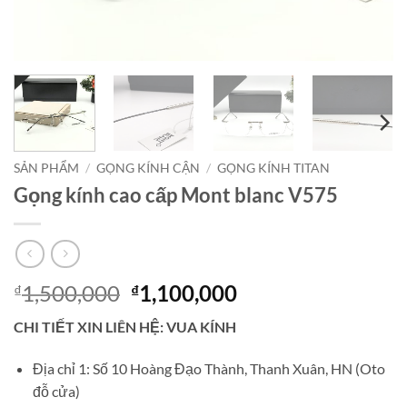
SẢN PHẨM
/
GỌNG KÍNH CẬN
/
GỌNG KÍNH TITAN
Gọng kính cao cấp Mont blanc V575
Giá
Giá
1,500,000
1,100,000
₫
₫
gốc
hiện
CHI TIẾT XIN LIÊN HỆ: VUA KÍNH
là:
tại
₫1,500,000.
là:
Địa chỉ 1: Số 10 Hoàng Đạo Thành, Thanh Xuân, HN (Oto
₫1,100,000.
đỗ cửa)