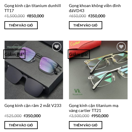
Gọng kính cận titanium dunhill
Gọng khoan không viền đính
TT17
đáVD43
Giá
Giá
Giá
Giá
₫
1,500,000
₫
850,000
₫
650,000
₫
350,000
gốc
hiện
gốc
hiện
là:
tại
là:
tại
THÊM VÀO GIỎ
THÊM VÀO GIỎ
₫1,500,000.
là:
₫650,000.
là:
₫850,000.
₫350,000.
Giảm giá!
Giảm giá!
Add to
Add to
Wishlist
Wishlist
Gọng kính cận titanium mạ
Gọng kính cận râm 2 mắt V233
vàng cartier TT21
Giá
Giá
Giá
Giá
₫
525,000
₫
350,000
₫
3,500,000
₫
950,000
gốc
hiện
gốc
hiện
là:
tại
là:
tại
THÊM VÀO GIỎ
THÊM VÀO GIỎ
₫525,000.
là:
₫3,500,000.
là:
₫350,000.
₫950,000.