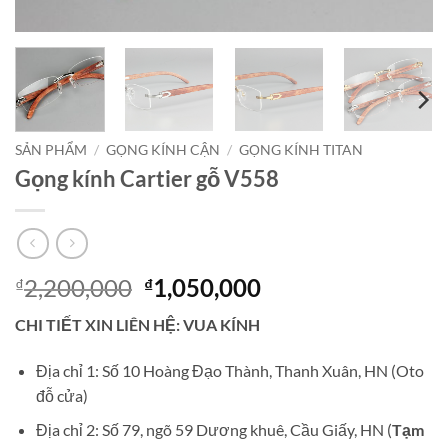
SẢN PHẨM
/
GỌNG KÍNH CẬN
/
GỌNG KÍNH TITAN
Gọng kính Cartier gỗ V558
Giá
Giá
2,200,000
1,050,000
₫
₫
gốc
hiện
CHI TIẾT XIN LIÊN HỆ: VUA KÍNH
là:
tại
₫2,200,000.
là:
Địa chỉ 1: Số 10 Hoàng Đạo Thành, Thanh Xuân, HN (Oto
₫1,050,000.
đỗ cửa)
Địa chỉ 2: Số 79, ngõ 59 Dương khuê, Cầu Giấy, HN (
Tạm