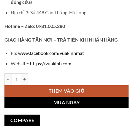
đóng cửa
)
Địa chỉ 3: Số 448 Cao Thắng, Hạ Long
Hotline – Zalo
:
0981.005.280
GIAO
HÀNG TẬN NƠI – TRẢ TIỀN KHI NHẬN HÀNG
Fb:
www.facebook.com/vuakinhmat
Website:
https://vuakinh.com
Gọng kính Cartier gỗ V558 số lượng
THÊM VÀO GIỎ
MUA NGAY
COMPARE