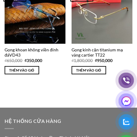
Wishlist
Wishlist
Gọng khoan không viền đính
Gọng kính cận titanium mạ
đáVD43
vàng cartier TT22
Giá
Giá
Giá
Giá
₫
650,000
₫
350,000
₫
1,800,000
₫
950,000
gốc
hiện
gốc
hiện
là:
tại
là:
tại
THÊM VÀO GIỎ
THÊM VÀO GIỎ
₫650,000.
là:
₫1,800,000.
là:
₫350,000.
₫950,000.
HỆ THỐNG CỬA HÀNG