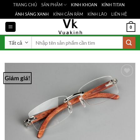
Bỏ
TRANG CHỦ
SẢN PHẨM
KINH KHOAN
KÍNH TITAN
qua
ÁNH SÁNG XANH
KÍNH CẬN RÂM
KÍNH LÃO
LIÊN HỆ
nội
dung
0
Tìm
kiếm:
Giảm giá!
Add to
Wishlist