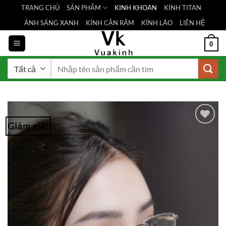
Bỏ
TRANG CHỦ
SẢN PHẨM
KINH KHOAN
KÍNH TITAN
qua
ÁNH SÁNG XANH
KÍNH CẬN RÂM
KÍNH LÃO
LIÊN HỆ
nội
dung
0
Tìm
kiếm:
Giảm giá!
Add to
Wishlist