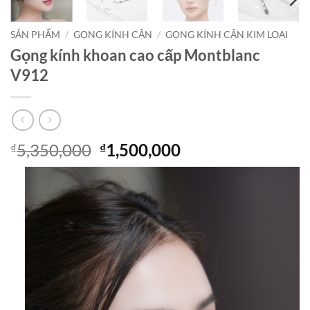
SẢN PHẨM
/
GỌNG KÍNH CẬN
/
GỌNG KÍNH CẬN KIM LOẠI
Gọng kính khoan cao cấp Montblanc
V912
Giá
Giá
5,350,000
1,500,000
₫
₫
gốc
hiện
là:
tại
₫5,350,000.
là:
₫1,500,000.