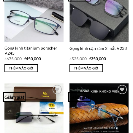
Wishlist
Wishlist
Gọng kính titanium porscher
Gọng kính cận râm 2 mắt V233
V245
Giá
Giá
Giá
Giá
₫
675,000
₫
450,000
₫
525,000
₫
350,000
gốc
hiện
gốc
hiện
là:
tại
là:
tại
THÊM VÀO GIỎ
THÊM VÀO GIỎ
₫675,000.
là:
₫525,000.
là:
₫450,000.
₫350,000.
Giảm giá!
Giảm giá!
Add to
Add to
Wishlist
Wishlist