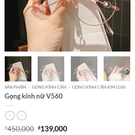
SẢN PHẨM
/
GỌNG KÍNH CẬN
/
GỌNG KÍNH CẬN KIM LOẠI
Gọng kính nữ V560
Giá
Giá
450,000
139,000
₫
₫