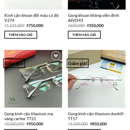
Kính cận khoan đổi màu có độ
Gọng khoan không viền đính
V274
đáVD43
Giá
Giá
Giá
Giá
₫
1,125,000
₫
750,000
₫
650,000
₫
350,000
gốc
hiện
gốc
hiện
là:
tại
là:
tại
THÊM VÀO GIỎ
THÊM VÀO GIỎ
₫1,125,000.
là:
₫650,000.
là:
₫750,000.
₫350,000.
Giảm giá!
Giảm giá!
Add to
Add to
Wishlist
Wishlist
Gọng kính cận titanium mạ
Gọng kính cận titanium dunhill
vàng cartier TT21
TT17
Giá
Giá
Giá
Giá
₫
3,500,000
₫
950,000
₫
1,500,000
₫
850,000
gốc
hiện
gốc
hiện