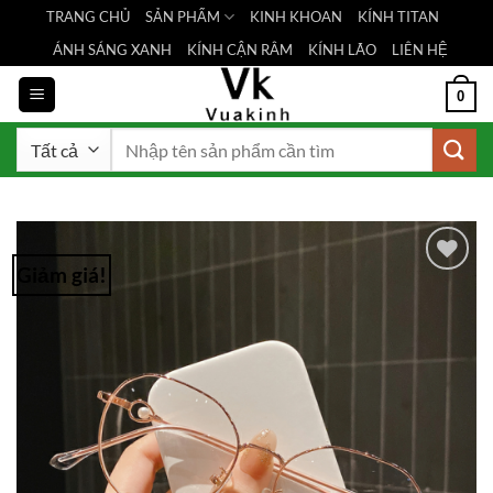
Bỏ
TRANG CHỦ
SẢN PHẨM
KINH KHOAN
KÍNH TITAN
qua
ÁNH SÁNG XANH
KÍNH CẬN RÂM
KÍNH LÃO
LIÊN HỆ
nội
dung
0
Tìm
kiếm:
Giảm giá!
Add to
Wishlist