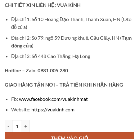
gốc
hiện
CHI TIẾT XIN LIÊN HỆ: VUA KÍNH
là:
tại
₫450,000.
là:
Địa chỉ 1: Số 10 Hoàng Đạo Thành, Thanh Xuân, HN (Oto
₫139,000.
đỗ cửa)
Địa chỉ 2: Số 79, ngõ 59 Dương khuê, Cầu Giấy, HN (
Tạm
đóng cửa
)
Địa chỉ 3: Số 448 Cao Thắng, Hạ Long
Hotline – Zalo
:
0981.005.280
GIAO
HÀNG TẬN NƠI – TRẢ TIỀN KHI NHẬN HÀNG
Fb:
www.facebook.com/vuakinhmat
Website:
https://vuakinh.com
Gọng kính nữ V560 số lượng
THÊM VÀO GIỎ