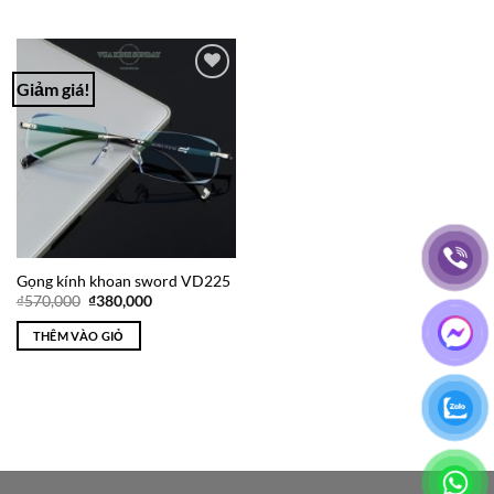
₫950,000.
₫950,000.
Giảm giá!
Add to
Wishlist
Gọng kính khoan sword VD225
Giá
Giá
₫
570,000
₫
380,000
gốc
hiện
là:
tại
THÊM VÀO GIỎ
₫570,000.
là:
₫380,000.