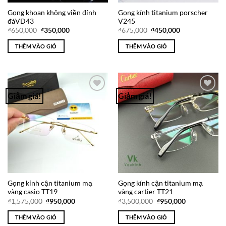
Gọng khoan không viền đính
Gọng kính titanium porscher
đáVD43
V245
Giá
Giá
Giá
Giá
₫
650,000
₫
350,000
₫
675,000
₫
450,000
gốc
hiện
gốc
hiện
là:
tại
là:
tại
THÊM VÀO GIỎ
THÊM VÀO GIỎ
₫650,000.
là:
₫675,000.
là:
₫350,000.
₫450,000.
Giảm giá!
Giảm giá!
Add to
Add to
Wishlist
Wishlist
Gọng kính cận titanium mạ
Gọng kính cận titanium mạ
vàng casio TT19
vàng cartier TT21
Giá
Giá
Giá
Giá
₫
1,575,000
₫
950,000
₫
3,500,000
₫
950,000
gốc
hiện
gốc
hiện
là:
tại
là:
tại
THÊM VÀO GIỎ
THÊM VÀO GIỎ
₫1,575,000.
là:
₫3,500,000.
là: