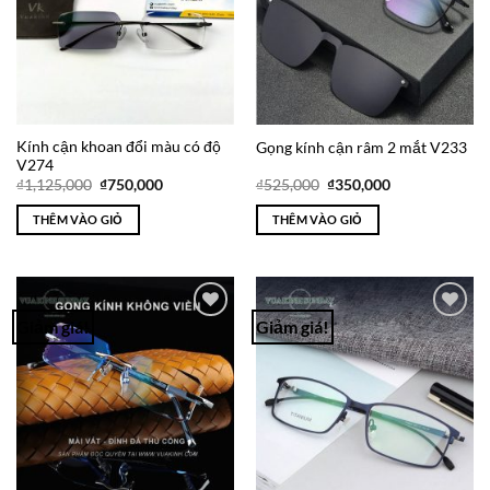
Kính cận khoan đổi màu có độ
Gọng kính cận râm 2 mắt V233
V274
Giá
Giá
Giá
Giá
₫
1,125,000
₫
750,000
₫
525,000
₫
350,000
gốc
hiện
gốc
hiện
là:
tại
là:
tại
THÊM VÀO GIỎ
THÊM VÀO GIỎ
₫1,125,000.
là:
₫525,000.
là:
₫750,000.
₫350,000.
Giảm giá!
Giảm giá!
Add to
Add to
Wishlist
Wishlist