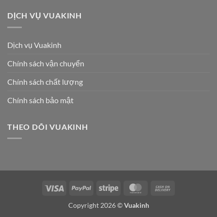
DỊCH VỤ VUAKINH
Dịch vụ Vuakinh
Chính sách vận chuyển
Chính sách chất lượng
Chính sách bảo mật
THEO DÕI VUAKINH
Visa
PayPal
Stripe
MasterCard
Cash
On
Copyright 2026 ©
Vuakinh
Delivery