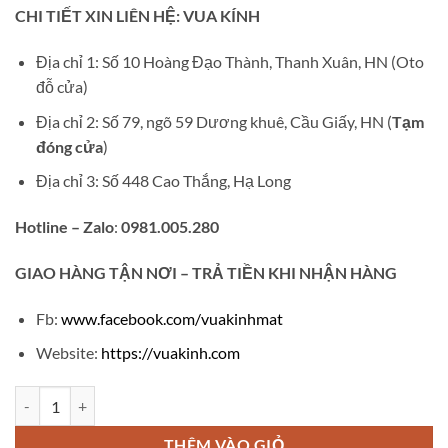
CHI TIẾT XIN LIÊN HỆ: VUA KÍNH
Địa chỉ 1: Số 10 Hoàng Đạo Thành, Thanh Xuân, HN (Oto
đỗ cửa)
Địa chỉ 2: Số 79, ngõ 59 Dương khuê, Cầu Giấy, HN (
Tạm
đóng cửa
)
Địa chỉ 3: Số 448 Cao Thắng, Hạ Long
Hotline – Zalo
:
0981.005.280
GIAO
HÀNG TẬN NƠI – TRẢ TIỀN KHI NHẬN HÀNG
Fb:
www.facebook.com/vuakinhmat
Website:
https://vuakinh.com
Gọng thời trang số lượng
THÊM VÀO GIỎ