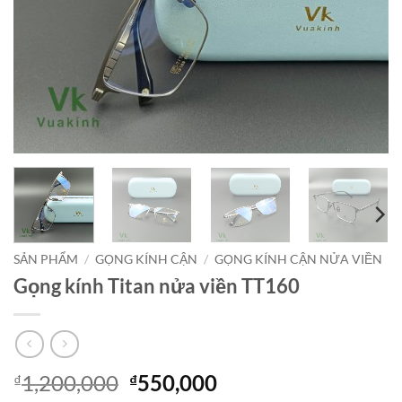
SẢN PHẨM
/
GỌNG KÍNH CẬN
/
GỌNG KÍNH CẬN NỬA VIỀN
Gọng kính Titan nửa viền TT160
Giá
Giá
1,200,000
550,000
₫
₫