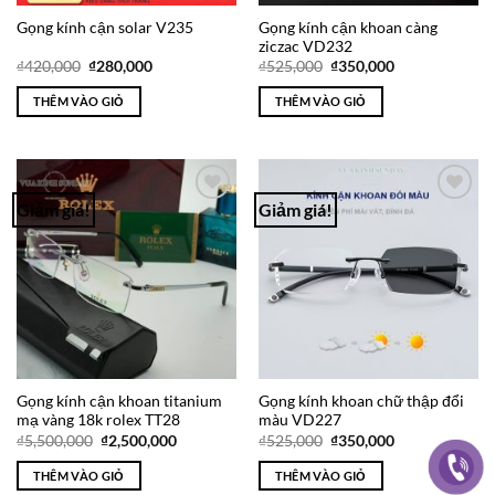
Gọng kính cận khoan càng
Gọng kính cận solar V235
ziczac VD232
Giá
Giá
Giá
Giá
₫
420,000
₫
280,000
₫
525,000
₫
350,000
gốc
hiện
gốc
hiện
là:
tại
là:
tại
THÊM VÀO GIỎ
THÊM VÀO GIỎ
₫420,000.
là:
₫525,000.
là:
₫280,000.
₫350,000.
Giảm giá!
Giảm giá!
Add to
Add to
Wishlist
Wishlist
Gọng kính cận khoan titanium
Gọng kính khoan chữ thập đổi
mạ vàng 18k rolex TT28
màu VD227
Giá
Giá
Giá
Giá
₫
5,500,000
₫
2,500,000
₫
525,000
₫
350,000
gốc
hiện
gốc
hiện
là:
tại
là:
tại
THÊM VÀO GIỎ
THÊM VÀO GIỎ
₫5,500,000.
là:
₫525,000.
là: