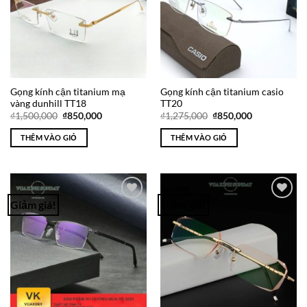
Gọng kính cận titanium mạ
Gọng kính cận titanium casio
vàng dunhill TT18
TT20
Giá
Giá
Giá
Giá
₫
1,500,000
₫
850,000
₫
1,275,000
₫
850,000
gốc
hiện
gốc
hiện
là:
tại
là:
tại
THÊM VÀO GIỎ
THÊM VÀO GIỎ
₫1,500,000.
là:
₫1,275,000.
là:
₫850,000.
₫850,000.
Giảm giá!
Giảm giá!
Add to
Add to
Wishlist
Wishlist