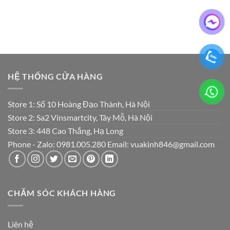
₫2,500,000.
₫350,000.
HỆ THỐNG CỬA HÀNG
Store 1: Số 10 Hoàng Đạo Thành, Hà Nội
Store 2: Sa2 Vinsmartcity, Tây Mỗ, Hà Nội
Store 3: 448 Cao Thắng, Hạ Long
Phone - Zalo: 0981.005.280 Email: vuakinh846@gmail.com
CHĂM SÓC KHÁCH HÀNG
Liên hệ