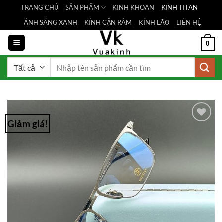
Bỏ
TRANG CHỦ
SẢN PHẨM
KINH KHOAN
KÍNH TITAN
qua
ÁNH SÁNG XANH
KÍNH CẬN RÂM
KÍNH LÃO
LIÊN HỆ
nội
dung
0
Tìm
kiếm:
Giảm giá!
Add to
Wishlist