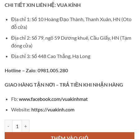
gốc
hiện
CHI TIẾT XIN LIÊN HỆ: VUA KÍNH
là:
tại
₫1,200,000.
là:
Địa chỉ 1: Số 10 Hoàng Đạo Thành, Thanh Xuân, HN (Oto
₫550,000.
đỗ cửa)
Địa chỉ 2: Số 79, ngõ 59 Dương khuê, Cầu Giấy, HN (Tạm
đóng cửa)
Địa chỉ 3: Số 448 Cao Thắng, Hạ Long
Hotline – Zalo
:
0981.005.280
GIAO
HÀNG TẬN NƠI – TRẢ TIỀN KHI NHẬN HÀNG
Fb:
www.facebook.com/vuakinhmat
Website:
https://vuakinh.com
Gọng kính Titan nửa viền TT160 số lượng
THÊM VÀO GIỎ