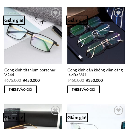
Giảm giá!
Giảm giá!
Add to
Add to
Wishlist
Wishlist
Gọng kính titanium porscher
Gọng kính cận không viền càng
V244
lá dừa V41
Giá
Giá
Giá
Giá
₫
675,000
₫
450,000
₫
450,000
₫
350,000
gốc
hiện
gốc
hiện
là:
tại
là:
tại
THÊM VÀO GIỎ
THÊM VÀO GIỎ
₫675,000.
là:
₫450,000.
là:
₫450,000.
₫350,000.
Giảm giá!
Giảm giá!
Add to
Add to
Wishlist
Wishlist