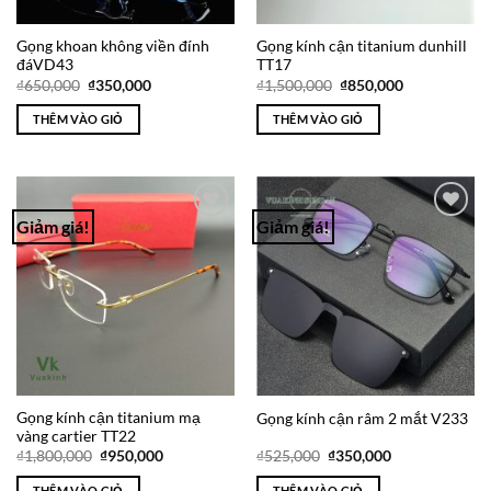
Gọng khoan không viền đính
Gọng kính cận titanium dunhill
đáVD43
TT17
Giá
Giá
Giá
Giá
₫
650,000
₫
350,000
₫
1,500,000
₫
850,000
gốc
hiện
gốc
hiện
là:
tại
là:
tại
THÊM VÀO GIỎ
THÊM VÀO GIỎ
₫650,000.
là:
₫1,500,000.
là:
₫350,000.
₫850,000.
Giảm giá!
Giảm giá!
Add to
Add to
Wishlist
Wishlist
Gọng kính cận titanium mạ
Gọng kính cận râm 2 mắt V233
vàng cartier TT22
Giá
Giá
Giá
Giá
₫
1,800,000
₫
950,000
₫
525,000
₫
350,000
gốc
hiện
gốc
hiện
là:
tại
là:
tại
THÊM VÀO GIỎ
THÊM VÀO GIỎ