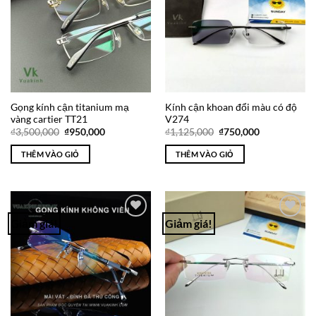
Gọng kính cận titanium mạ
Kính cận khoan đổi màu có độ
vàng cartier TT21
V274
Giá
Giá
Giá
Giá
₫
3,500,000
₫
950,000
₫
1,125,000
₫
750,000
gốc
hiện
gốc
hiện
là:
tại
là:
tại
THÊM VÀO GIỎ
THÊM VÀO GIỎ
₫3,500,000.
là:
₫1,125,000.
là:
₫950,000.
₫750,000.
Giảm giá!
Giảm giá!
Add to
Add to
Wishlist
Wishlist