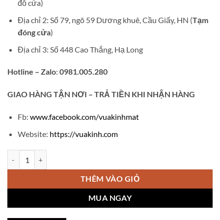
đỗ cửa)
Địa chỉ 2: Số 79, ngõ 59 Dương khuê, Cầu Giấy, HN (
Tạm
đóng cửa
)
Địa chỉ 3: Số 448 Cao Thắng, Hạ Long
Hotline – Zalo
:
0981.005.280
GIAO
HÀNG TẬN NƠI – TRẢ TIỀN KHI NHẬN HÀNG
Fb:
www.facebook.com/vuakinhmat
Website:
https://vuakinh.com
Gọng kính Titanium mạ vàng 18k Rolex TT118 số lượng
THÊM VÀO GIỎ
MUA NGAY