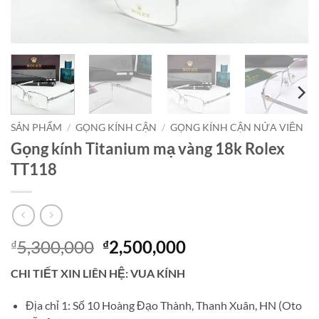
SẢN PHẨM
/
GỌNG KÍNH CẬN
/
GỌNG KÍNH CẬN NỬA VIỀN
Gọng kính Titanium mạ vàng 18k Rolex
TT118
Giá
Giá
5,300,000
2,500,000
₫
₫
gốc
hiện
CHI TIẾT XIN LIÊN HỆ: VUA KÍNH
là:
tại
₫5,300,000.
là:
Địa chỉ 1: Số 10 Hoàng Đạo Thành, Thanh Xuân, HN (Oto
₫2,500,000.