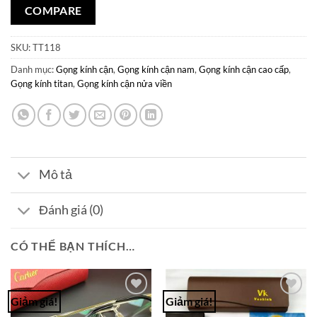
COMPARE
SKU:
TT118
Danh mục:
Gọng kính cận
,
Gọng kính cận nam
,
Gọng kính cận cao cấp
,
Gọng kính titan
,
Gọng kính cận nửa viền
Mô tả
Đánh giá (0)
CÓ THỂ BẠN THÍCH…
Giảm giá!
Giảm giá!
Add to
Add to
Wishlist
Wishlist