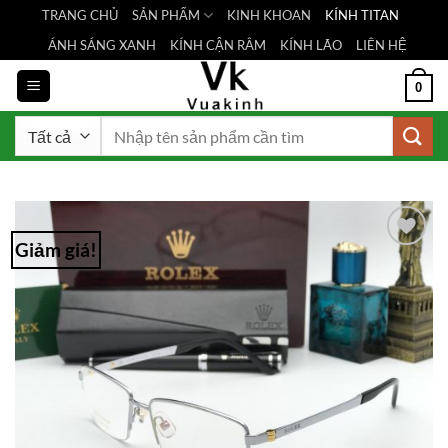
Bỏ
TRANG CHỦ
SẢN PHẨM
KINH KHOAN
KÍNH TITAN
qua
ÁNH SÁNG XANH
KÍNH CẬN RÂM
KÍNH LÃO
LIÊN HỆ
nội
dung
0
Tìm
kiếm:
Giảm giá!
Add to
Wishlist