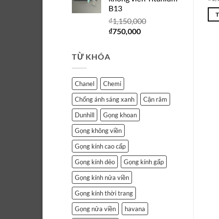
₫1,150,000.
là:
B13
₫750,000.
₫
1,150,000
Giá
Giá
₫
750,000
gốc
hiện
là:
tại
TỪ KHÓA
₫1,150,000.
là:
₫750,000.
Chanel
Chemi
Chống ánh sáng xanh
Cận râm
Dunhill
Gọng khoan
Gọng không viền
Gọng kính cao cấp
Gọng kính dẻo
Gọng kính gấp
Gọng kính nửa viền
Gọng kính thời trang
Gọng nửa viền
havana