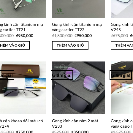
g kính cận titanium mạ
Gọng kính cận titanium mạ
Gọng kính t
g cartier TT21
vàng cartier TT22
V245
Giá
Giá
Giá
Giá
G
500,000
₫
950,000
₫
1,800,000
₫
950,000
₫
675,000
₫
gốc
hiện
gốc
hiện
g
là:
tại
là:
tại
là
THÊM VÀO GIỎ
THÊM VÀO GIỎ
THÊM VÀ
₫3,500,000.
là:
₫1,800,000.
là:
₫
₫950,000.
₫950,000.
m giá!
Giảm giá!
Giảm giá!
Add to
Add to
Wishlist
Wishlist
h cận khoan đổi màu có
Gọng kính cận râm 2 mắt
Gọng kính c
 V274
V233
vàng casio 
Giá
Giá
Giá
Giá
125,000
₫
750,000
₫
525,000
₫
350,000
₫
1,575,000