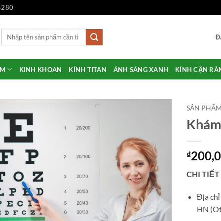
5280
Tìm
Đ
kiếm:
ẨM
KINH KHOAN
KÍNH TITAN
ÁNH SÁNG XANH
KÍNH CẬN RÂ
SẢN PHẨ
Khám 
Add to
Wishlist
200,
₫
CHI TIẾT
Địa ch
HN (Ot