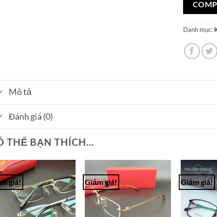
COMP
Danh mục:
Mô tả
Đánh giá (0)
Ó THỂ BẠN THÍCH…
m giá!
Giảm giá!
Giảm giá!
Add to
Add to
Wishlist
Wishlist