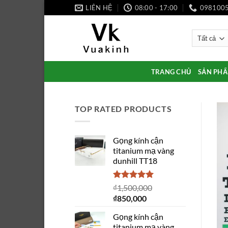
Bỏ
LIÊN HỆ
08:00 - 17:00
098100
qua
nội
dung
TRANG CHỦ
SẢN PH
TOP RATED PRODUCTS
Gọng kính cận
titanium mạ vàng
dunhill TT18
Được xếp
₫
1,500,000
hạng
5.00
Giá
Giá
₫
850,000
5 sao
gốc
hiện
Gọng kính cận
là:
tại
titanium mạ vàng