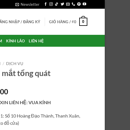
Newsletter
0
ĂNG NHẬP / ĐĂNG KÝ
GIỎ HÀNG /
₫
0
M
KÍNH LÃO
LIÊN HỆ
M
/
DỊCH VỤ
mắt tổng quát
000
 XIN LIÊN HỆ: VUA KÍNH
ỉ 1: Số 10 Hoàng Đạo Thành, Thanh Xuân,
o đỗ cửa)