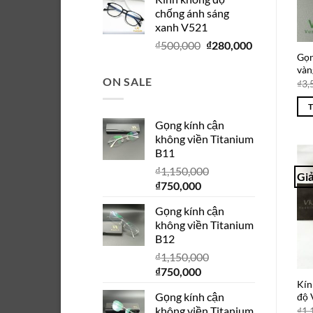
là:
tại
chống ánh sáng
₫280,000.
là:
xanh V521
₫150,000.
Giá
Giá
₫
500,000
₫
280,000
Gọn
gốc
hiện
vàn
là:
tại
ON SALE
₫
3,
₫500,000.
là:
₫280,000.
Gọng kính cận
không viền Titanium
B11
₫
1,150,000
Giả
Giá
Giá
₫
750,000
gốc
hiện
Gọng kính cận
là:
tại
không viền Titanium
₫1,150,000.
là:
B12
₫750,000.
₫
1,150,000
Giá
Giá
₫
750,000
Kín
gốc
hiện
Gọng kính cận
độ
là:
tại
không viền Titanium
₫
1,