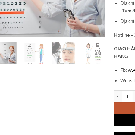
Địa ch
(
Tạm đ
Địa ch
Hotline –
GIAO
HÀ
HÀNG
Fb:
ww
Websit
Khám mắt t