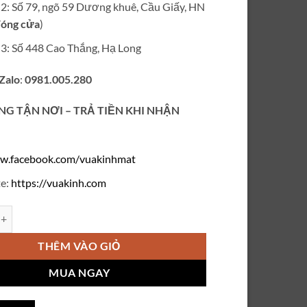
ỉ 2: Số 79, ngõ 59 Dương khuê, Cầu Giấy, HN
óng cửa
)
ỉ 3: Số 448 Cao Thắng, Hạ Long
 Zalo
:
0981.005.280
NG TẬN NƠI – TRẢ TIỀN KHI NHẬN
w.facebook.com/vuakinhmat
e:
https://vuakinh.com
ổng quát số lượng
THÊM VÀO GIỎ
MUA NGAY