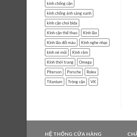
kính chống cận
kính chống ánh sáng xanh
kính cận choi bida
Kính cận thể thao
Kính lão
Kính lão đổi màu
Kính nghe nhạc
kính né mũi
Kính râm
Kính thời trang
Omega
Piterson
Porsche
Rolex
Titanium
Tròng cận
VK
HỆ THỐNG CỬA HÀNG
CH