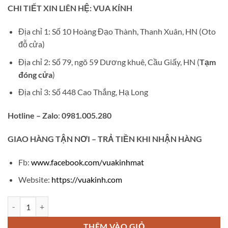
gốc
hiện
CHI TIẾT XIN LIÊN HỆ: VUA KÍNH
là:
tại
₫1,300,000.
là:
Địa chỉ 1: Số 10 Hoàng Đạo Thành, Thanh Xuân, HN (Oto
₫500,000.
đỗ cửa)
Địa chỉ 2: Số 79, ngõ 59 Dương khuê, Cầu Giấy, HN (
Tạm
đóng cửa
)
Địa chỉ 3: Số 448 Cao Thắng, Hạ Long
Hotline – Zalo
:
0981.005.280
GIAO
HÀNG TẬN NƠI – TRẢ TIỀN KHI NHẬN HÀNG
Fb:
www.facebook.com/vuakinhmat
Website:
https://vuakinh.com
Kính Cadillac titanium V797 số lượng
THÊM VÀO GIỎ