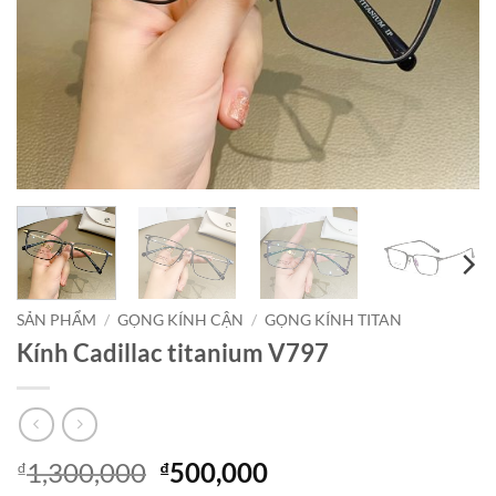
SẢN PHẨM
/
GỌNG KÍNH CẬN
/
GỌNG KÍNH TITAN
Kính Cadillac titanium V797
Giá
Giá
1,300,000
500,000
₫
₫