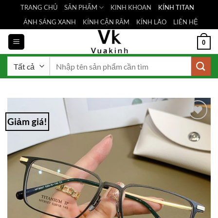
Bỏ
TRANG CHỦ
SẢN PHẨM
KINH KHOAN
KÍNH TITAN
qua
ÁNH SÁNG XANH
KÍNH CẬN RÂM
KÍNH LÃO
LIÊN HỆ
nội
dung
0
Tìm
kiếm:
Giảm giá!
Add to
Wishlist