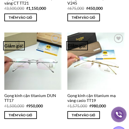
vàng CT TT21
V245
Giá
Giá
Giá
Giá
₫
3,500,000
₫
1,150,000
₫
675,000
₫
450,000
gốc
hiện
gốc
hiện
là:
tại
là:
tại
THÊM VÀO GIỎ
THÊM VÀO GIỎ
₫3,500,000.
là:
₫675,000.
là:
₫1,150,000.
₫450,000.
Giảm giá!
Giảm giá!
Add to
Add to
Wishlist
Wishlist
Gọng kính cận titanium DUN
Gọng kính cận titanium mạ
TT17
vàng casio TT19
Giá
Giá
Giá
Giá
₫
1,500,000
₫
950,000
₫
1,575,000
₫
980,000
gốc
hiện
gốc
hiện
là:
tại
là:
tại
THÊM VÀO GIỎ
THÊM VÀO GIỎ
₫1,500,000.
là:
₫1,575,000.
là:
₫950,000.
₫980,000.