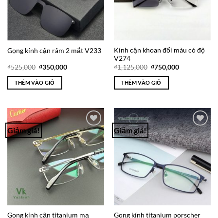
Kính cận khoan đổi màu có độ
Gọng kính cận râm 2 mắt V233
V274
Giá
Giá
Giá
Giá
₫
525,000
₫
350,000
₫
1,125,000
₫
750,000
gốc
hiện
gốc
hiện
là:
tại
là:
tại
THÊM VÀO GIỎ
THÊM VÀO GIỎ
₫525,000.
là:
₫1,125,000.
là:
₫350,000.
₫750,000.
Giảm giá!
Giảm giá!
Add to
Add to
Wishlist
Wishlist
Gọng kính cận titanium mạ
Gọng kính titanium porscher