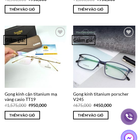
gốc
hiện
gốc
hiện
là:
tại
là:
tại
THÊM VÀO GIỎ
THÊM VÀO GIỎ
₫3,500,000.
là:
₫1,800,000.
là:
₫950,000.
₫950,000.
Giảm giá!
Giảm giá!
Add to
Add to
Wishlist
Wishlist
Gọng kính cận titanium mạ
Gọng kính titanium porscher
vàng casio TT19
V245
Giá
Giá
Giá
Giá
₫
1,575,000
₫
950,000
₫
675,000
₫
450,000
gốc
hiện
gốc
hiện
là:
tại
là:
tại
THÊM VÀO GIỎ
THÊM VÀO GIỎ
₫1,575,000.
là:
₫675,000.
là:
₫950,000.
₫450,000.