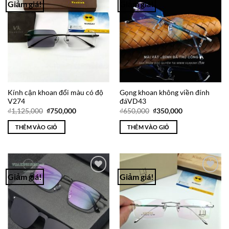
Giảm giá!
Giảm giá!
Add to
Add to
Wishlist
Wishlist
Kính cận khoan đổi màu có độ
Gọng khoan không viền đính
V274
đáVD43
Giá
Giá
Giá
Giá
₫
1,125,000
₫
750,000
₫
650,000
₫
350,000
gốc
hiện
gốc
hiện
là:
tại
là:
tại
THÊM VÀO GIỎ
THÊM VÀO GIỎ
₫1,125,000.
là:
₫650,000.
là:
₫750,000.
₫350,000.
Giảm giá!
Giảm giá!
Add to
Add to
Wishlist
Wishlist