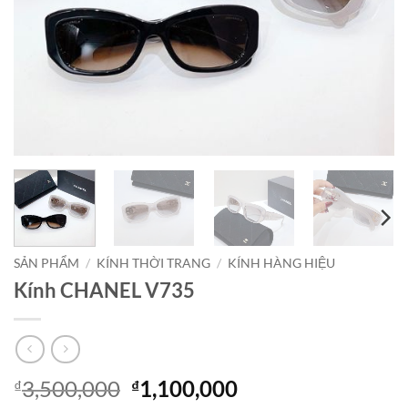
SẢN PHẨM
/
KÍNH THỜI TRANG
/
KÍNH HÀNG HIỆU
Kính CHANEL V735
Giá
Giá
3,500,000
1,100,000
₫
₫