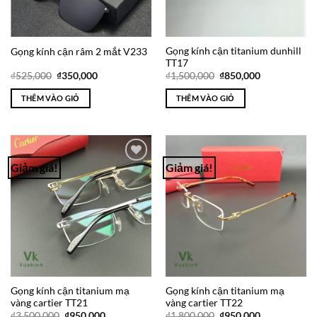
Gọng kính cận titanium dunhill
Gọng kính cận râm 2 mắt V233
TT17
Giá
Giá
Giá
Giá
₫
525,000
₫
350,000
₫
1,500,000
₫
850,000
gốc
hiện
gốc
hiện
là:
tại
là:
tại
THÊM VÀO GIỎ
THÊM VÀO GIỎ
₫525,000.
là:
₫1,500,000.
là:
₫350,000.
₫850,000.
Giảm giá!
Giảm giá!
Add to
Add to
Wishlist
Wishlist
Gọng kính cận titanium mạ
Gọng kính cận titanium mạ
vàng cartier TT21
vàng cartier TT22
Giá
Giá
Giá
Giá
₫
3,500,000
₫
950,000
₫
1,800,000
₫
950,000