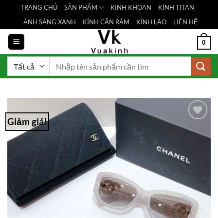
Bỏ
TRANG CHỦ
SẢN PHẨM
KINH KHOAN
KÍNH TITAN
qua
ÁNH SÁNG XANH
KÍNH CẬN RÂM
KÍNH LÃO
LIÊN HỆ
nội
dung
0
Tìm
kiếm:
Giảm giá!
Add to
Wishlist