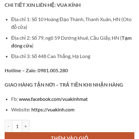
gốc
hiện
CHI TIẾT XIN LIÊN HỆ: VUA KÍNH
là:
tại
₫3,500,000.
là:
Địa chỉ 1: Số 10 Hoàng Đạo Thành, Thanh Xuân, HN (Oto
₫1,100,000.
đỗ cửa)
Địa chỉ 2: Số 79, ngõ 59 Dương khuê, Cầu Giấy, HN (
Tạm
đóng cửa
)
Địa chỉ 3: Số 448 Cao Thắng, Hạ Long
Hotline – Zalo
:
0981.005.280
GIAO
HÀNG TẬN NƠI – TRẢ TIỀN KHI NHẬN HÀNG
Fb:
www.facebook.com/vuakinhmat
Website:
https://vuakinh.com
Kính CHANEL V735 số lượng
THÊM VÀO GIỎ